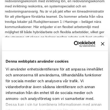
redovisningsekonom med inriktning lön, en redovisningsekonom
med inriktning reskontra, en systemspecialist och en
redovisningsansvarig. Nu är vi på jakt efter en löneadministratör
för att ytterligare förstärka teamet. Du kommer arbeta från våra
trevliga lokaler på Rudsjöterrassen 1 i Haninge – beläget nära
kommunikationer. Här erbjuder vi en flexibel arbetsmiljö med
möjlighet till både hybridarbete och flexibla arbetstider, vilket ger
dig utrymme att skapa en balans mellan arbete och livet utanför
kontoret.
Systemen du kommer arbeta i är: Hogia lön, Hogia personal,
Kontek och ERP (tidigare Agresso).
Denna webbplats använder cookies
Vi använder enhetsidentifierare för att anpassa innehållet
Våra förväntningar
och annonserna till användarna, tillhandahålla funktioner
Vi tror att du är en engagerad och självgående person med
för sociala medier och analysera vår trafik. Vi
tidigare erfarenhet inom lönehantering, gärna inom ett mindre
vidarebefordrar även sådana identifierare och annan
företag där du fått insyn i helheten på ekonomiavdelningen.
information från din enhet till de sociala medier och
Kanske har du någon tidigare erfarenhet av kund- och
annons- och analysföretag som vi samarbetar med.
leverantörsreskontra och motiveras av att utvecklas mer inom
ekonomiområdet?.
Dessa kan i sin tur kombinera informationen med annan