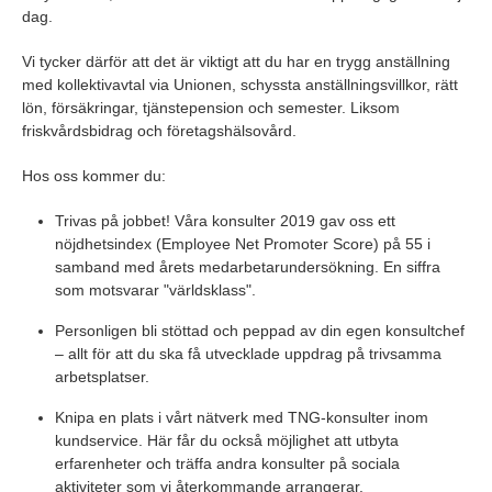
dag.
Vi tycker därför att det är viktigt att du har en trygg anställning
med kollektivavtal via Unionen, schyssta anställningsvillkor, rätt
lön, försäkringar, tjänstepension och semester. Liksom
friskvårdsbidrag och företagshälsovård.
Hos oss kommer du:
Trivas på jobbet! Våra konsulter 2019 gav oss ett
nöjdhetsindex (Employee Net Promoter Score) på 55 i
samband med årets medarbetarundersökning. En siffra
som motsvarar "världsklass".
Personligen bli stöttad och peppad av din egen konsultchef
– allt för att du ska få utvecklade uppdrag på trivsamma
arbetsplatser.
Knipa en plats i vårt nätverk med TNG-konsulter inom
kundservice. Här får du också möjlighet att utbyta
erfarenheter och träffa andra konsulter på sociala
aktiviteter som vi återkommande arrangerar.