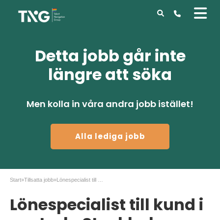
Detta jobb går inte
längre att söka
Men kolla in våra andra jobb istället!
Alla lediga jobb
Start
»
Tillsatta jobb
»
Lönespecialist till kund i centrala Stockholm
Lönespecialist till kund i