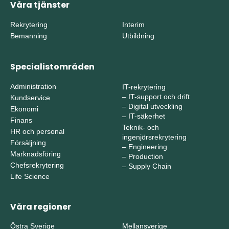
Våra tjänster
Rekrytering
Interim
Bemanning
Utbildning
Specialistområden
Administration
IT-rekrytering
–
IT-support och drift
Kundservice
–
Digital utveckling
Ekonomi
–
IT-säkerhet
Finans
Teknik- och
HR och personal
ingenjörsrekrytering
Försäljning
–
Engineering
Marknadsföring
–
Production
Chefsrekrytering
–
Supply Chain
Life Science
Våra regioner
Östra Sverige
Mellansverige