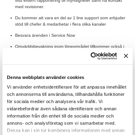
viss extern rapportering till myndigheter samt ha kontakt
med revisioner.
Du kommer att vara en del av 1 line support som erbjuder
stöd till chefer & medarbetar i flera olika kanaler
Besvara ärenden i Service Now
Omvärldsbevakning inom löneområdet tillkommer också i
rollen
Värt att veta
Denna webbplats använder cookies
Värt att veta
Vi använder enhetsidentifierare för att anpassa innehållet
Det här är ett konsultuppdrag på heltid. Arbetet är förlagt på
och annonserna till användarna, tillhandahålla funktioner
kontorstider och du kommer arbeta från vår kunds huvudkontor i
för sociala medier och analysera vår trafik. Vi
centrala Stockholm. Det finns möjlighet till hybridarbete.
vidarebefordrar även sådana identifierare och annan
Uppdraget är under sommaren fram till 31/8 med start så snart
information från din enhet till de sociala medier och
som möjligt.
annons- och analysföretag som vi samarbetar med.
Dessa kan i sin tur kombinera informationen med annan
Våra förväntningar