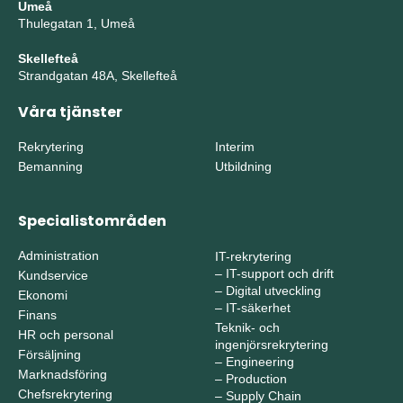
Umeå
Thulegatan 1, Umeå
Skellefteå
Strandgatan 48A, Skellefteå
Våra tjänster
Rekrytering
Interim
Bemanning
Utbildning
Specialistområden
Administration
IT-rekrytering
–
IT-support och drift
Kundservice
–
Digital utveckling
Ekonomi
–
IT-säkerhet
Finans
Teknik- och
HR och personal
ingenjörsrekrytering
Försäljning
–
Engineering
Marknadsföring
–
Production
Chefsrekrytering
–
Supply Chain