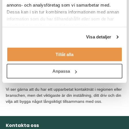
annons- och analysföretag som vi samarbetar med.
Du har erfarenhet av försäljning, gärna inom uppsökande eller
fältbaserad försäljning, och det är meriterande om du har
Dessa kan i sin tur kombinera informationen med annan
arbetat inom bygg, industri eller närliggande bransch. För att
information som du har tillhandahållit eller som de har
lyckas i rollen ser vi att du har en praktisk förståelse för verktyg
samlat in när du har använt deras tjänster.
och maskiner, antingen genom arbete eller ett stort eget
intresse.
Visa detaljer
Som person är du förtroendeingivande och har lätt för att skapa
relationer, samtidigt som du är resultatinriktad och drivs av att
Tillåt alla
nå uppsatta mål. Du har ett strukturerat arbetssätt och
förmågan att prioritera rätt aktiviteter för att skapa affärsresultat
Anpassa
över tid.
Flytande svenska, goda kunskaper i engelska,
systemvana samt B-körkort är en självklarhet.
Vi ser gärna att du har ett upparbetat kontaktnät i regionen eller
branschen, men det viktigaste är din inställning, ditt driv och din
vilja att bygga något långsiktigt tillsammans med oss.
Kontakta oss