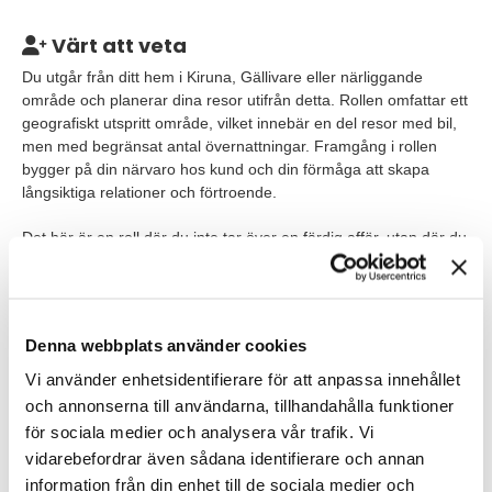
Värt att veta
Du utgår från ditt hem i Kiruna, Gällivare eller närliggande
område och planerar dina resor utifrån detta. Rollen omfattar ett
geografiskt utspritt område, vilket innebär en del resor med bil,
men med begränsat antal övernattningar. Framgång i rollen
bygger på din närvaro hos kund och din förmåga att skapa
långsiktiga relationer och förtroende.
Det här är en roll där du inte tar över en färdig affär, utan där du
bygger upp den tillsammans med våra återförsäljare. Det kräver
tålamod, struktur och driv, men ger också stora möjligheter att
påverka ditt resultat och din utveckling.
Denna webbplats använder cookies
Våra förväntningar
Vi använder enhetsidentifierare för att anpassa innehållet
Vi söker dig som är engagerad, målinriktad och har ett genuint
och annonserna till användarna, tillhandahålla funktioner
intresse för försäljning och relationsbyggande. Du trivs i en roll
för sociala medier och analysera vår trafik. Vi
där du får arbeta självständigt och där du själv ansvarar för att
vidarebefordrar även sådana identifierare och annan
planera din tid och driva dina affärer framåt.
information från din enhet till de sociala medier och