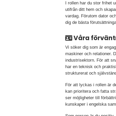
I rollen har du stor frihe
utifrån ditt hem och skapa
vardag. Förutom dator och 
dig de bästa förutsättninga
Våra förvänt
Vi söker dig som är engage
maskiner och relationer. D
industrisektorn. För att s
har en teknisk och praktis
strukturerat och självständ
För att lyckas i rollen är 
kan prioritera och fatta s
ser möjligheter till förb
kunskaper i engelska samt
Som person är du positiv, 