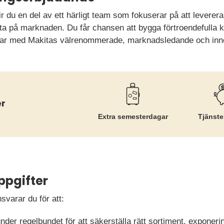
 du en del av ett härligt team som fokuserar på att leverera 
a på marknaden. Du får chansen att bygga förtroendefulla ku
gar med Makitas välrenommerade, marknadsledande och inno
r
Extra semesterdagar
Tjänste
ppgifter
varar du för att:
der regelbundet för att säkerställa rätt sortiment, exponer