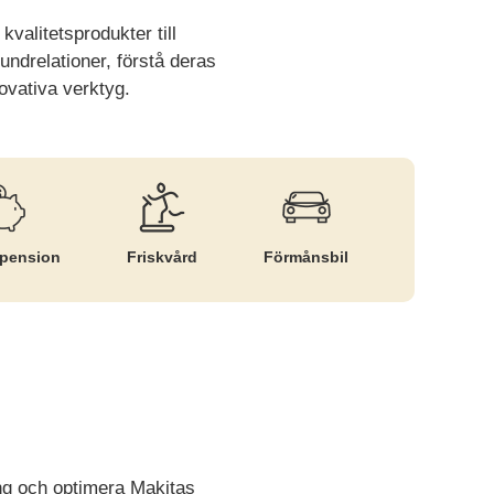
kvalitetsprodukter till
ndrelationer, förstå deras
vativa verktyg.
­pension
Friskvård
Förmånsbil
ing och optimera Makitas