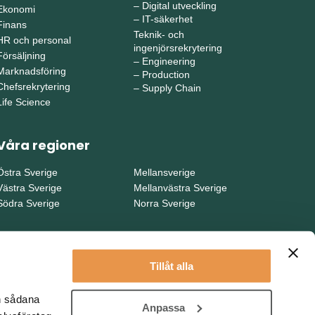
–
Digital utveckling
Ekonomi
–
IT-säkerhet
Finans
Teknik- och
HR och personal
ingenjörsrekrytering
Försäljning
–
Engineering
Marknadsföring
–
Production
Chefsrekrytering
–
Supply Chain
Life Science
Våra regioner
Östra Sverige
Mellansverige
Västra Sverige
Mellanvästra Sverige
Södra Sverige
Norra Sverige
Tillåt alla
en sådana
Anpassa