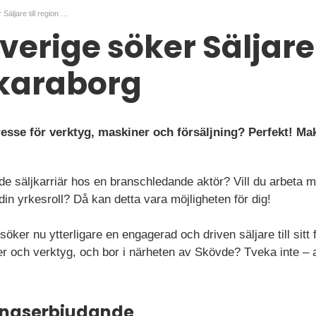
Makita Sverige söker Säljare till region Skaraborg
erige söker Säljare t
Skaraborg
resse för verktyg, maskiner och försäljning? Perfekt! Mak
de säljkarriär hos en branschledande aktör? Vill du arbeta m
din yrkesroll? Då kan detta vara möjligheten för dig!
öker nu ytterligare en engagerad och driven säljare till sit
ner och verktyg, och bor i närheten av Skövde? Tveka inte – 
ningserbjudande