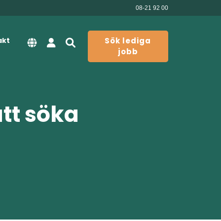
08-21 92 00
akt
Sök lediga
jobb
att söka