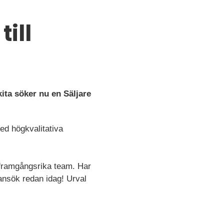
ill
ita söker nu en Säljare
ed högkvalitativa
t framgångsrika team. Har
ansök redan idag! Urval