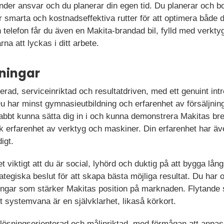
t under ansvar och du planerar din egen tid. Du planerar och
r smarta och kostnadseffektiva rutter för att optimera både 
telefon får du även en Makita-brandad bil, fylld med verkty
rna att lyckas i ditt arbete.
ningar
rad, serviceinriktad och resultatdriven, med ett genuint intre
u har minst gymnasieutbildning och erfarenhet av försäljning
nabbt kunna sätta dig in i och kunna demonstrera Makitas bre
k erfarenhet av verktyg och maskiner. Din erfarenhet har äve
igt.
det viktigt att du är social, lyhörd och duktig på att bygga lån
trategiska beslut för att skapa bästa möjliga resultat. Du ha
ättringar som stärker Makitas position på marknaden. Flytand
 systemvana är en självklarhet, likaså körkort.
lösningsorienterad och målinriktad, med förmågan att anpassa 