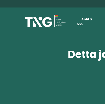
Anlita
oss
Detta j