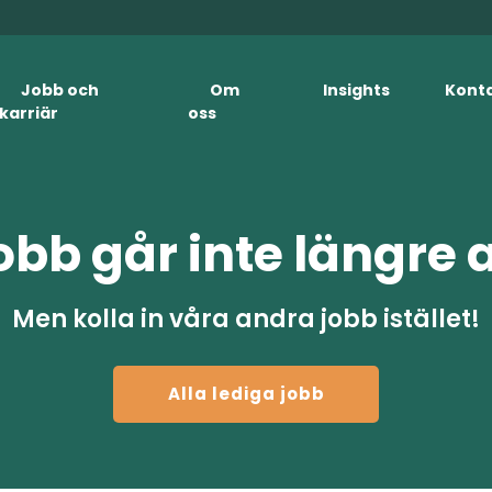
Jobb och
Om
Insights
Kont
karriär
oss
obb går inte längre 
Men kolla in våra andra jobb istället!
Alla lediga jobb