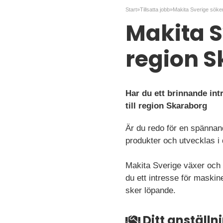
Start
»
Tillsatta jobb
»
Makita Sv
region 
Har du ett brinnande int
till region Skaraborg
Är du redo för en spännan
produkter och utvecklas i 
Makita Sverige växer och s
du ett intresse för maski
sker löpande.
Ditt anställ