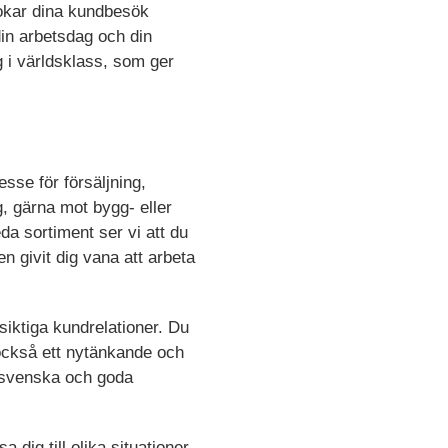
 bokar dina kundbesök
din arbetsdag och din
g i världsklass, som ger
sse för försäljning,
, gärna mot bygg- eller
da sortiment ser vi att du
n givit dig vana att arbeta
gsiktiga kundrelationer. Du
r också ett nytänkande och
e svenska och goda
dig till olika situationer