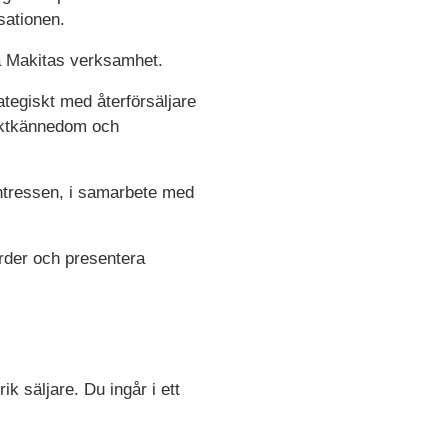
sationen.
ra Makitas verksamhet.
tegiskt med återförsäljare
duktkännedom och
intressen, i samarbete med
ärder och presentera
k säljare. Du ingår i ett