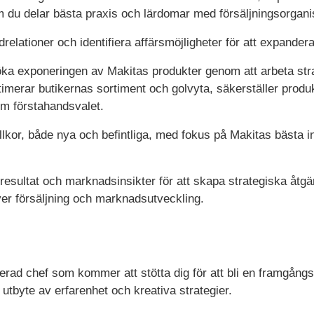
m du delar bästa praxis och lärdomar med försäljningsorgani
relationer och identifiera affärsmöjligheter för att expande
 öka exponeringen av Makitas produkter genom att arbeta stra
timerar butikernas sortiment och golvyta, säkerställer pro
om förstahandsvalet.
illkor, både nya och befintliga, med fokus på Makitas bästa 
resultat och marknadsinsikter för att skapa strategiska åtg
ver försäljning och marknadsutveckling.
erad chef som kommer att stötta dig för att bli en framgångsri
 utbyte av erfarenhet och kreativa strategier.