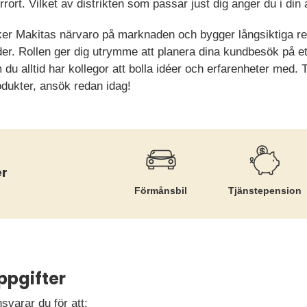
orrort. Vilket av distrikten som passar just dig anger du i di
ärker Makitas närvaro på marknaden och bygger långsiktiga r
der. Rollen ger dig utrymme att planera dina kundbesök på e
 du alltid har kollegor att bolla idéer och erfarenheter med. 
ukter, ansök redan idag!
r
Förmånsbil
Tjänste­pension
ppgifter
varar du för att: