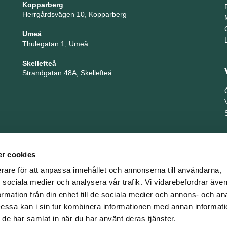
Kopparberg
Herrgårdsvägen 10, Kopparberg
Umeå
Thulegatan 1, Umeå
Skellefteå
Strandgatan 48A, Skellefteå
r cookies
erare för att anpassa innehållet och annonserna till användarna,
ör sociala medier och analysera vår trafik. Vi vidarebefordrar äv
ormation från din enhet till de sociala medier och annons- och an
TNG är en del i företagsgruppen Key People Group
ssa kan i sin tur kombinera informationen med annan informat
om de har samlat in när du har använt deras tjänster.