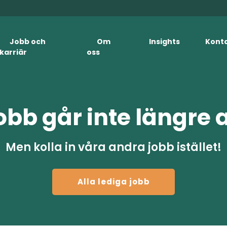
Jobb och
Om
Insights
Kont
karriär
oss
obb går inte längre 
Men kolla in våra andra jobb istället!
Alla lediga jobb