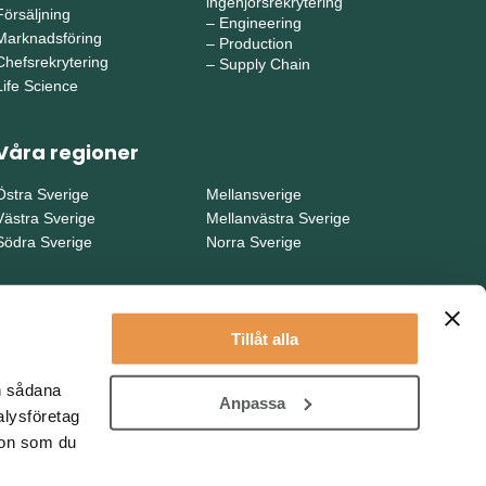
ingenjörsrekrytering
Försäljning
–
Engineering
Marknadsföring
–
Production
Chefsrekrytering
–
Supply Chain
Life Science
Våra regioner
Östra Sverige
Mellansverige
Västra Sverige
Mellanvästra Sverige
Södra Sverige
Norra Sverige
Tillåt alla
en sådana
Anpassa
alysföretag
ion som du