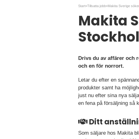
Start
»
Tillsatta jobb
»
Makita Sv
Stockho
Drivs du av affärer och r
och en för norrort.
Letar du efter en spännand
produkter samt ha möjlighe
just nu efter sina nya säl
en fena på försäljning så k
Ditt anställ
Som säljare hos Makita bli