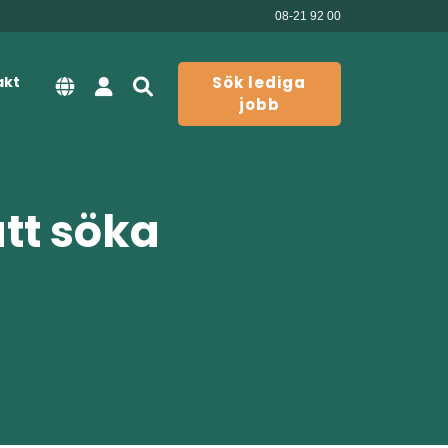
08-21 92 00
akt
Sök lediga
jobb
att söka