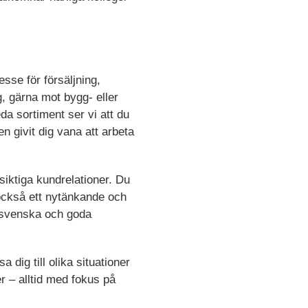
sse för försäljning,
, gärna mot bygg- eller
da sortiment ser vi att du
n givit dig vana att arbeta
gsiktiga kundrelationer. Du
r också ett nytänkande och
e svenska och goda
dig till olika situationer
r – alltid med fokus på