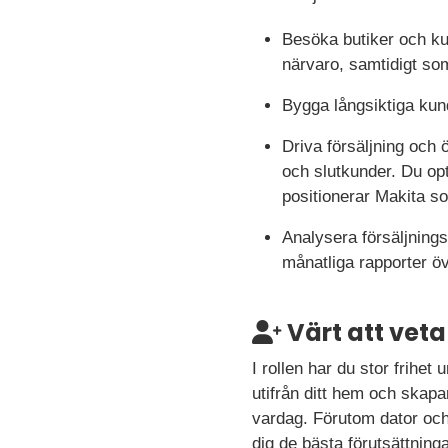
Besöka butiker och kun
närvaro, samtidigt so
Bygga långsiktiga kund
Driva försäljning och
och slutkunder. Du op
positionerar Makita s
Analysera försäljnings
månatliga rapporter ö
Värt att veta
I rollen har du stor frihe
utifrån ditt hem och skapa
vardag. Förutom dator och 
dig de bästa förutsättning