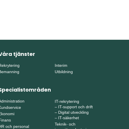
Våra tjänster
Rekrytering
Interim
Bemanning
Utbildning
Specialistområden
Administration
IT-rekrytering
–
IT-support och drift
Kundservice
–
Digital utveckling
Ekonomi
–
IT-säkerhet
Finans
Teknik- och
HR och personal