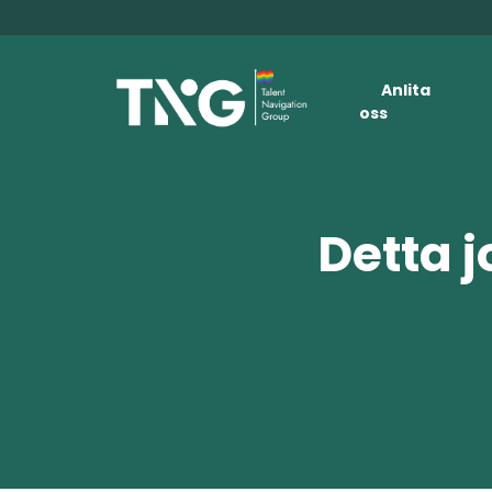
Anlita
oss
Detta j