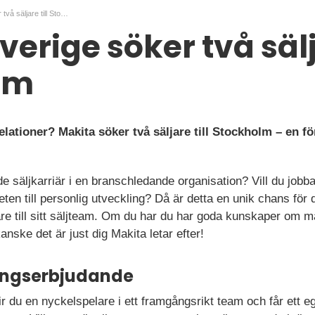
Makita Sverige söker två säljare till Stockholm
erige söker två sälja
lm
elationer? Makita söker två säljare till Stockholm – en för
e säljkarriär i en branschledande organisation? Vill du jobb
ten till personlig utveckling? Då är detta en unik chans för 
jare till sitt säljteam. Om du har du har goda kunskaper om
anske det är just dig Makita letar efter!
ningserbjudande
r du en nyckelspelare i ett framgångsrikt team och får ett eg