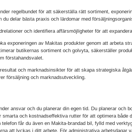
der regelbundet för att säkerställa rätt sortiment, exponer
m du delar bästa praxis och lärdomar med försäljningsorgani
relationer och identifiera affärsmöjligheter för att expande
 öka exponeringen av Makitas produkter genom att arbeta stra
timerar butikernas sortiment och golvyta, säkerställer pro
om förstahandsvalet.
resultat och marknadsinsikter för att skapa strategiska åtg
ver försäljning och marknadsutveckling.
t under ansvar och du planerar din egen tid. Du planerar och
r smarta och kostnadseffektiva rutter för att optimera både 
telefon får du även en Makita-brandad bil, fylld med verkty
arna att lyckas i ditt arbete. För administrativa arbetsdagar 