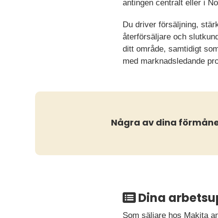
antingen centralt eller i N
Du driver försäljning, st
återförsäljare och slutkun
ditt område, samtidigt som
med marknadsledande prod
Några av dina förmåne
Dina arbetsu
Som säljare hos Makita ans