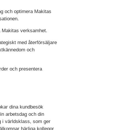
ing och optimera Makitas
sationen.
ra Makitas verksamhet.
tegiskt med återförsäljare
duktkännedom och
ärder och presentera
 bokar dina kundbesök
din arbetsdag och din
g i världsklass, som ger
välkomnar härliga kollegor