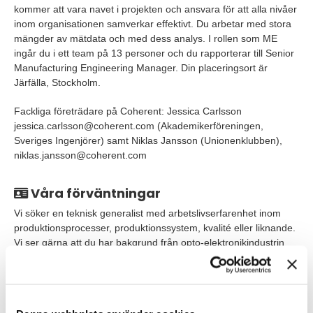
kommer att vara navet i projekten och ansvara för att alla nivåer
inom organisationen samverkar effektivt. Du arbetar med stora
mängder av mätdata och med dess analys. I rollen som ME
ingår du i ett team på 13 personer och du rapporterar till Senior
Manufacturing Engineering Manager. Din placeringsort är
Järfälla, Stockholm.
Fackliga företrädare på Coherent: Jessica Carlsson
jessica.carlsson@coherent.com (Akademikerföreningen,
Sveriges Ingenjörer) samt Niklas Jansson (Unionenklubben),
niklas.jansson@coherent.com
Våra förväntningar
Vi söker en teknisk generalist med arbetslivserfarenhet inom
produktionsprocesser, produktionssystem, kvalité eller liknande.
Vi ser gärna att du har bakgrund från opto-elektronikindustrin
och/eller erfarenhet av montering av mikroelektronik.
Vi söker dig som har förmågan att hantera projekt på ett
strukturerat sätt och som är van vid att navigera mellan operativt