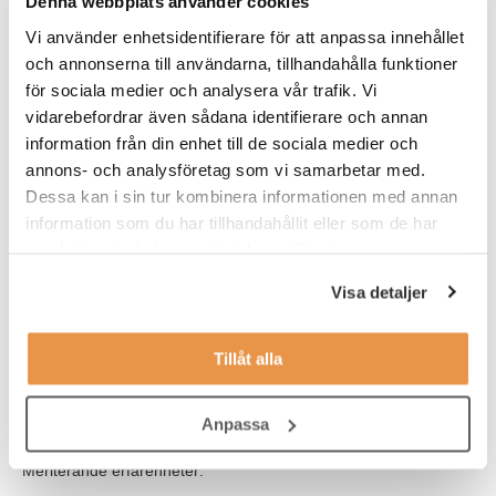
Denna webbplats använder cookies
och strategiskt arbete. Du kommer att jobba med både tekniska
experter och operatörer, vilket kräver att du har utmärkt
Vi använder enhetsidentifierare för att anpassa innehållet
samarbetsförmåga och en stark kommunikationsförmåga på alla
och annonserna till användarna, tillhandahålla funktioner
nivåer.
för sociala medier och analysera vår trafik. Vi
vidarebefordrar även sådana identifierare och annan
Rollen kräver:
information från din enhet till de sociala medier och
Projektledningsvana: Du har erfarenhet av att leda tekniska
annons- och analysföretag som vi samarbetar med.
projekt där samarbete mellan olika nivåer i organisationen
Dessa kan i sin tur kombinera informationen med annan
är avgörande.
information som du har tillhandahållit eller som de har
samlat in när du har använt deras tjänster.
Datadriven problemlösning: Du är bekväm med att
analysera stora mängder data för att fatta beslut och
Visa detaljer
optimera produktionsprocesser.
IT- och systemvana: Du är van att arbeta med IT-system för
Tillåt alla
att styra och följa upp produktion och projekt.
Goda kunskaper i svenska och engelska i tal och skrift.
Anpassa
Meriterande erfarenheter: