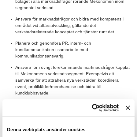
bolaget i alla marknadsfrågor rörande Mekonomen inom
segmentet verkstad.
Ansvara för marknadsfrågor och bidra med kompetens i
området vid affärsutveckling, gällande det
verkstadsrelaterade konceptet och tjänster runt det.
Planera och genomföra PR, intern- och
kundkommunikation i samarbete med
kommunikationsansvarig.
Ansvara för i övrigt förekommande marknadsfrågor kopplat
till Mekonomens verkstadssegment. Exempelvis att
samverka för att attrahera nya verkstäder, koordinera
event, profilkläder/merchandise och bidra till
kundklubbsvärde.
Värt att veta
Resor samt delaktighet vid event/konferenser och liknande
utanför ordinarie arbetstid ingår i tjänsten. Du är placerad i
Denna webbplats använder cookies
Vasastan, Stockholm och rapporterar till Marketing manager.