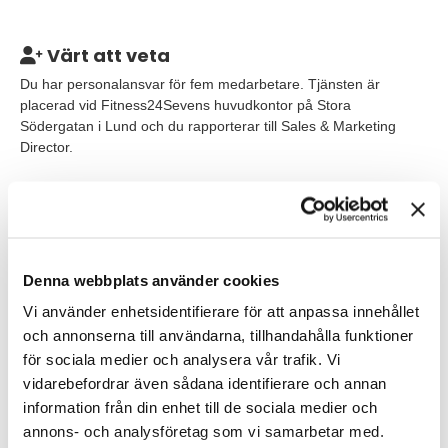
Värt att veta
Du har personalansvar för fem medarbetare. Tjänsten är
placerad vid Fitness24Sevens huvudkontor på Stora
Södergatan i Lund och du rapporterar till Sales & Marketing
Director.
Våra förväntningar
Vi tror att du är en erfaren och inspirerande marknads- och
kommunikationsexpert som gillar att arbeta med såväl
strategiska frågor som hantverket i sig självt och är en riktig
Denna webbplats använder cookies
"doer". Du har en akademisk utbildning i grunden kombinerat
Vi använder enhetsidentifierare för att anpassa innehållet
med erfarenhet inom marknadsföring. Att koordinera och
och annonserna till användarna, tillhandahålla funktioner
projektleda marknadsaktiviteter är en naturlig del av din vardag.
Vi tror du är lyhörd och har förmågan att anpassa ditt budskap
för sociala medier och analysera vår trafik. Vi
efter olika målgrupper, kanaler och forum. Du är en självgående,
vidarebefordrar även sådana identifierare och annan
social och engagerad person som brinner för varumärke och
information från din enhet till de sociala medier och
marknadsföring i synnerhet kommunikation med fokus på
annons- och analysföretag som vi samarbetar med.
relationer.