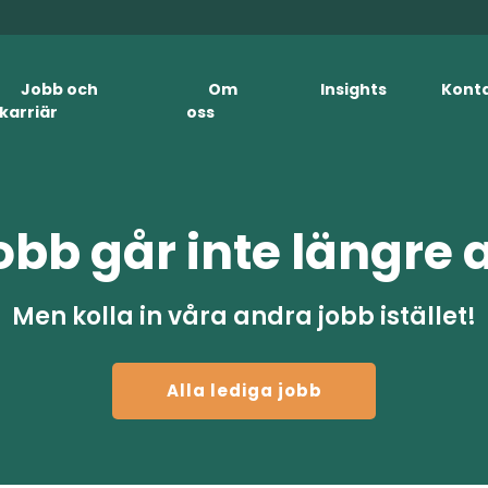
Jobb och
Om
Insights
Kont
karriär
oss
obb går inte längre 
Men kolla in våra andra jobb istället!
Alla lediga jobb