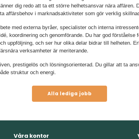
nner dig redo att ta ett större helhetsansvar nära affären. Du
a affärsbehov i marknadsaktiviteter som gör verklig skillna
ete med externa byråer, specialister och interna intressente
n idé, koordinering och genomförande. Du har god förståelse f
h uppföljning, och ser hur olika delar bidrar till helheten. E
affärsnära verksamheter är meriterande.
ven, prestigelös och lösningsorienterad. Du gillar att ta ans
åde struktur och energi.
Alla lediga jobb
Våra kontor