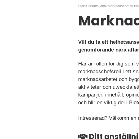
Start
»
Tillsatta jobb
»
Marknadschef till Biot
Marknads
Vill du ta ett helhetsan
genomförande nära affä
Här är rollen för dig som v
marknadschefsroll i ett sn
marknadsarbetet och bygga 
aktiviteter och utveckla et
kampanjer, innehåll, opin
och blir en viktig del i Biot
Intresserad? Välkommen m
Ditt anställ