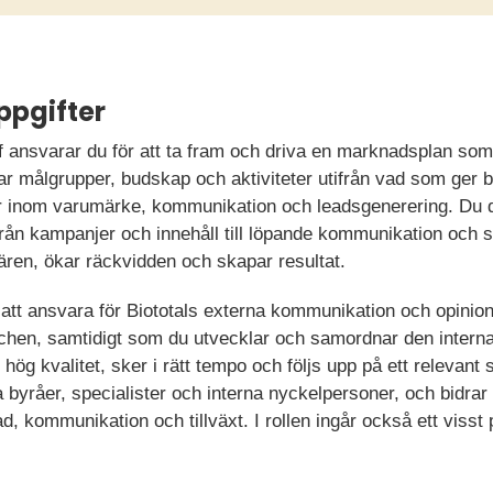
ppgifter
ansvarar du för att ta fram och driva en marknadsplan som s
rar målgrupper, budskap och aktiviteter utifrån vad som ger bä
er inom varumärke, kommunikation och leadsgenerering. Du d
ån kampanjer och innehåll till löpande kommunikation och syn
fären, ökar räckvidden och skapar resultat.
r att ansvara för Biototals externa kommunikation och opinio
schen, samtidigt som du utvecklar och samordnar den intern
ler hög kvalitet, sker i rätt tempo och följs upp på ett releva
 byråer, specialister och interna nyckelpersoner, och bidra
 kommunikation och tillväxt. I rollen ingår också ett visst