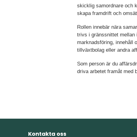
skicklig samordnare och kä
skapa framdrift och omsätt
Rollen innebär nära samarb
trivs i gränssnittet mella
marknadsföring, innehåll oc
tillväxtbolag eller andra 
Som person är du affärsdri
driva arbetet framåt med b
Kontakta oss