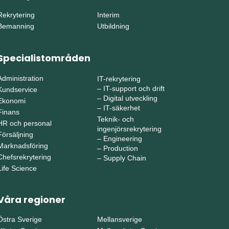
Rekrytering
Interim
Bemanning
Utbildning
Specialistområden
Administration
IT-rekrytering
–
IT-support och drift
Kundservice
–
Digital utveckling
Ekonomi
–
IT-säkerhet
Finans
Teknik- och
HR och personal
ingenjörsrekrytering
Försäljning
–
Engineering
Marknadsföring
–
Production
Chefsrekrytering
–
Supply Chain
Life Science
Våra regioner
Östra Sverige
Mellansverige