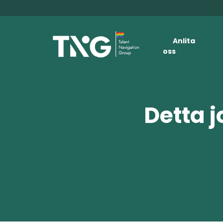
Anlita
oss
Detta j