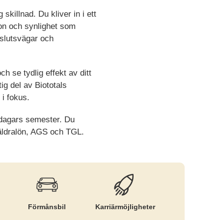
skillnad. Du kliver in i ett
on och synlighet som
eslutsvägar och
h se tydlig effekt av ditt
ig del av Biototals
 i fokus.
0 dagars semester. Du
räldralön, AGS och TGL.
Förmånsbil
Karriär­möjligheter