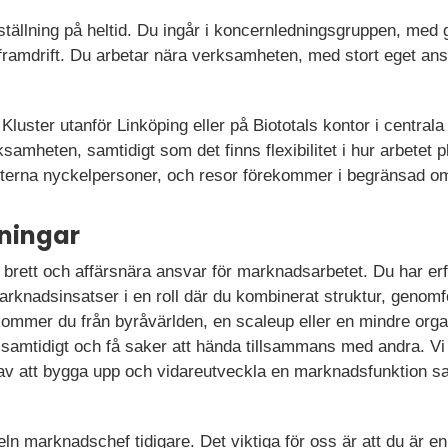
anställning på heltid. Du ingår i koncernledningsgruppen, me
framdrift. Du arbetar nära verksamheten, med stort eget ans
 Kluster utanför Linköping eller på Biototals kontor i central
samheten, samtidigt som det finns flexibilitet i hur arbetet
terna nyckelpersoner, och resor förekommer i begränsad om
ningar
tt brett och affärsnära ansvar för marknadsarbetet. Du har erf
arknadsinsatser i en roll där du kombinerat struktur, genom
kommer du från byråvärlden, en scaleup eller en mindre organ
r samtidigt och få saker att hända tillsammans med andra. V
v att bygga upp och vidareutveckla en marknadsfunktion sam
eln marknadschef tidigare. Det viktiga för oss är att du är en