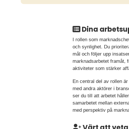
Dina arbetsu
I rollen som marknadschef 
och synlighet. Du priorite
mål och följer upp insats
marknadsarbetet framåt, fr
aktiviteter som stärker af
En central del av rollen ä
med andra aktörer i bran
ser du till att arbetet hål
samarbetet mellan externa
med perspektiv på marknad,
Värt att veta