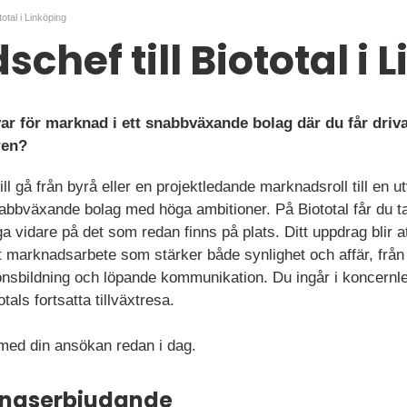
otal i Linköping
chef till Biototal i 
svar för marknad i ett snabbväxande bolag där du får driv
ren?
ill gå från byrå eller en projektledande marknadsroll till en 
abbväxande bolag med höga ambitioner. På Biototal får du ta 
vidare på det som redan finns på plats. Ditt uppdrag blir at
t marknadsarbete som stärker både synlighet och affär, från pl
ionsbildning och löpande kommunikation. Du ingår i koncernle
otals fortsatta tillväxtresa.
ed din ansökan redan i dag.
ningserbjudande