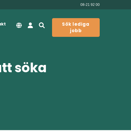
08-21 92 00
akt
Sök lediga
jobb
att söka