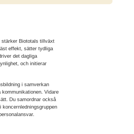
tärker Biototals tillväxt
st effekt, sätter tydliga
river det dagliga
lighet, och initierar
nsbildning i samverkan
a kommunikationen. Vidare
nt sätt. Du samordnar också
r i koncernledningsgruppen
 personalansvar.