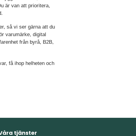
 är van att prioritera,
d.
r, så vi ser gärna att du
ör varumärke, digital
rfarenhet från byrå, B2B,
var, få ihop helheten och
Våra tjänster