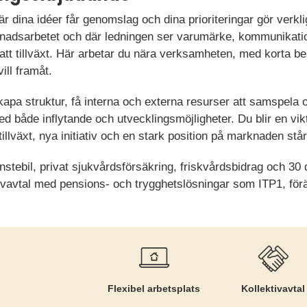
är dina idéer får genomslag och dina prioriteringar gör verklig 
nadsarbetet och där ledningen ser varumärke, kommunikati
rtsatt tillväxt. Här arbetar du nära verksamheten, med korta b
ill framåt.
kapa struktur, få interna och externa resurser att samspela oc
ed både inflytande och utvecklingsmöjligheter. Du blir en vikt
 tillväxt, nya initiativ och en stark position på marknaden står
änstebil, privat sjukvårdsförsäkring, friskvårdsbidrag och 3
ivavtal med pensions- och trygghetslösningar som ITP1, fö
Flexibel arbetsplats
Kollektiv­avtal