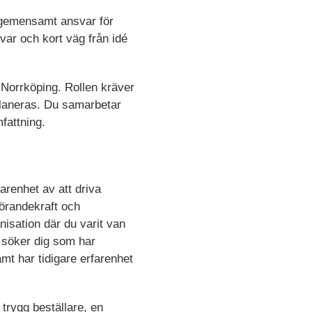
d gemensamt ansvar för
var och kort väg från idé
a Norrköping. Rollen kräver
 planeras. Du samarbetar
fattning.
arenhet av att driva
förandekraft och
isation där du varit van
i söker dig som har
t har tidigare erfarenhet
 trygg beställare, en