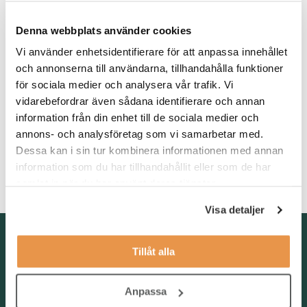
Vi söker dig som har en relevant utbildning inom området och
gärna ett antal års erfarenhet från en liknande roll. Du är van
Denna webbplats använder cookies
användare av att arbeta i webbpubliceringsverktyg (CMS) och
att administrera sociala medier. Vi ser också att du har
Vi använder enhetsidentifierare för att anpassa innehållet
erfarenhet i Adobe-programmen men även med rörlig media. Du
och annonserna till användarna, tillhandahålla funktioner
har mycket goda kunskaper i svenska och engelska, både i tal
för sociala medier och analysera vår trafik. Vi
och skrift.
vidarebefordrar även sådana identifierare och annan
information från din enhet till de sociala medier och
annons- och analysföretag som vi samarbetar med.
Som person är du kommunikativ, nyfiken, lösningsorienterad
och med ett starkt engagemang. Vidare är du strukturerad samt
Dessa kan i sin tur kombinera informationen med annan
har en naturlig förmåga att skapa goda relationer. Du agerar på
information som du har tillhandahållit eller som de har
eget initiativ, får saker att hända och tar ansvar för resultatet.
samlat in när du har använt deras tjänster.
Visa detaljer
Kontakta oss
Tillåt alla
TNG Group AB
info@tng.se
Tel: 08-21 92 00
Anpassa