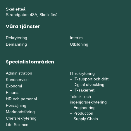
Skellefteå
Strandgatan 48A, Skellefteå
Våra tjänster
Rekrytering
Interim
Bemanning
Utbildning
Specialistområden
Administration
IT-rekrytering
–
IT-support och drift
Kundservice
–
Digital utveckling
Ekonomi
–
IT-säkerhet
Finans
Teknik- och
HR och personal
ingenjörsrekrytering
Försäljning
–
Engineering
Marknadsföring
–
Production
Chefsrekrytering
–
Supply Chain
Life Science