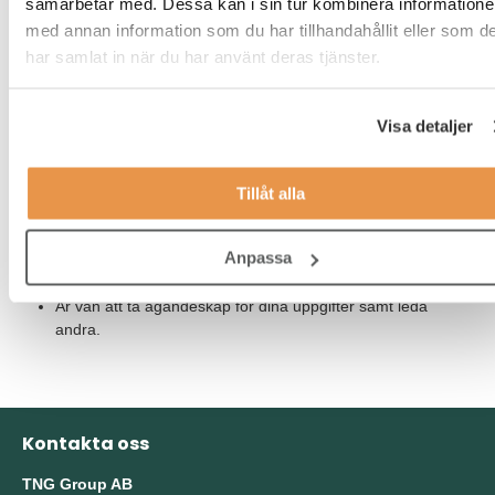
samarbetar med. Dessa kan i sin tur kombinera information
Är nyfiken, kommunikativ och strukturerad.
med annan information som du har tillhandahållit eller som d
har samlat in när du har använt deras tjänster.
Har förmåga att knyta nya, vårda och behålla dina
relationer på ett professionellt sätt då relationsbyggande är
en central del i rollen.
Visa detaljer
Arbetar på ett systematiskt och metodiskt sätt för att
omsätta strategi till praktik, genomföra och följa upp de
Tillåt alla
projekt och planer som du driver.
Har ett intresse för människor och teknik och en
Anpassa
grundläggande allmänteknisk förståelse.
Är van att ta ägandeskap för dina uppgifter samt leda
andra.
Kontakta oss
TNG Group AB