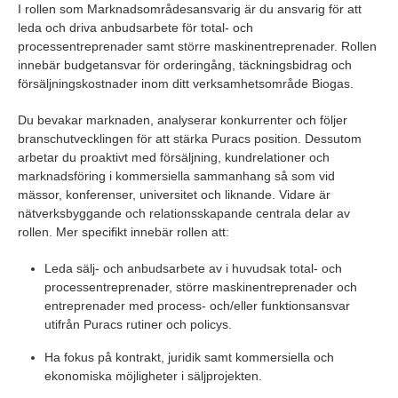
I rollen som Marknadsområdesansvarig är du ansvarig för att
leda och driva anbudsarbete för total- och
processentreprenader samt större maskinentreprenader. Rollen
innebär budgetansvar för orderingång, täckningsbidrag och
försäljningskostnader inom ditt verksamhetsområde Biogas.
Du bevakar marknaden, analyserar konkurrenter och följer
branschutvecklingen för att stärka Puracs position. Dessutom
arbetar du proaktivt med försäljning, kundrelationer och
marknadsföring i kommersiella sammanhang så som vid
mässor, konferenser, universitet och liknande. Vidare är
nätverksbyggande och relationsskapande centrala delar av
rollen. Mer specifikt innebär rollen att:
Leda sälj- och anbudsarbete av i huvudsak total- och
processentreprenader, större maskinentreprenader och
entreprenader med process- och/eller funktionsansvar
utifrån Puracs rutiner och policys.
Ha fokus på kontrakt, juridik samt kommersiella och
ekonomiska möjligheter i säljprojekten.