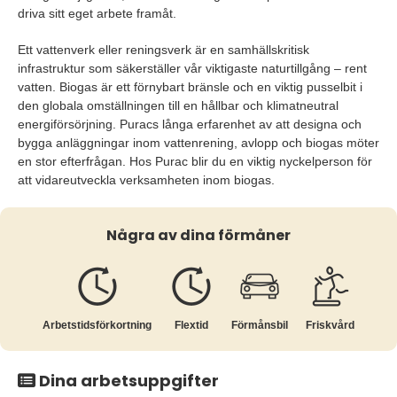
driva sitt eget arbete framåt.
Ett vattenverk eller reningsverk är en samhällskritisk
infrastruktur som säkerställer vår viktigaste naturtillgång – rent
vatten. Biogas är ett förnybart bränsle och en viktig pusselbit i
den globala omställningen till en hållbar och klimatneutral
energiförsörjning.
Puracs långa erfarenhet av att designa och
bygga anläggningar inom vattenrening, avlopp och biogas
möter
en stor efterfrågan. Hos Purac blir du
en viktig nyckelperson för
att vidareutveckla verksamheten inom biogas.
Några av dina förmåner
Arbetstids­förkortning
Flextid
Förmånsbil
Friskvård
Dina arbetsuppgifter