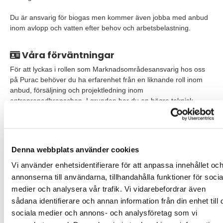
Du är ansvarig för biogas men kommer även jobba med anbud
inom avlopp och vatten efter behov och arbetsbelastning.
Våra förväntningar
För att lyckas i rollen som Marknadsområdesansvarig hos oss
på Purac behöver du ha erfarenhet från en liknande roll inom
anbud, försäljning och projektledning inom
entreprenadbranschen.
I grunden har du en högre teknisk
utbildning som civilingenjör eller motsvarande.
Vi ser gärna att
du har arbetat med biogas eller VA, processindustrin eller
liknande verksamhet. Då en stor del av rollen innebär
anbudsarbete, offentlig upphandling och kontraktsjuridik
Denna webbplats använder cookies
(AB/ABT/ABA/Orgalime/SSG etc.) ser vi gärna att du har
erfarenhet inom dessa områden, alternativt delar av.
Vi använder enhetsidentifierare för att anpassa innehållet oc
annonserna till användarna, tillhandahålla funktioner för socia
I ditt arbete har du många kontaktytor både internt och externt,
medier och analysera vår trafik. Vi vidarebefordrar även
därför talar och skriver du obehindrat på svenska och engelska.
sådana identifierare och annan information från din enhet till 
sociala medier och annons- och analysföretag som vi
Personlighetsmässigt tror vi att du: