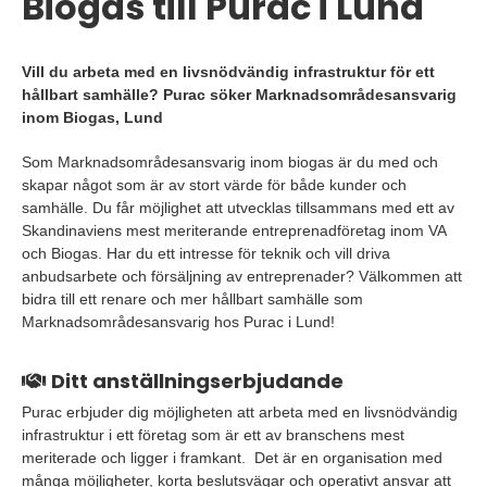
Biogas till Purac i Lund
Vill du arbeta med en livsnödvändig infrastruktur för ett
hållbart samhälle? Purac söker Marknadsområdesansvarig
inom Biogas, Lund
Som Marknadsområdesansvarig inom biogas är du med och
skapar något som är av stort värde för både kunder och
samhälle. Du får möjlighet att utvecklas tillsammans med ett av
Skandinaviens mest meriterande entreprenadföretag inom VA
och Biogas. Har du ett intresse för teknik och vill driva
anbudsarbete och försäljning av entreprenader? Välkommen att
bidra till ett renare och mer hållbart samhälle som
Marknadsområdesansvarig hos Purac i Lund!
Ditt anställningserbjudande
Purac erbjuder dig möjligheten att arbeta med en livsnödvändig
infrastruktur i ett företag som är ett av branschens mest
meriterade och ligger i framkant. Det är en organisation med
många möjligheter, korta beslutsvägar och operativt ansvar att