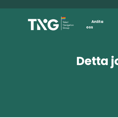
Anlita
oss
Detta j