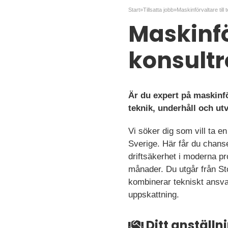
Start
»
Tillsatta jobb
»
Maskinförvaltare till 
Maskinfö
konsultr
Är du expert på maskinf
teknik, underhåll och ut
Vi söker dig som vill ta e
Sverige. Här får du chanse
driftsäkerhet i moderna pr
månader. Du utgår från St
kombinerar tekniskt ansvar
uppskattning.
Ditt anställ