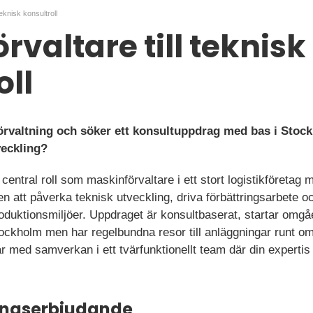
teknisk konsultroll
rvaltare till teknisk
oll
örvaltning och söker ett konsultuppdrag med bas i Stoc
veckling?
n central roll som maskinförvaltare i ett stort logistikföreta
n att påverka teknisk utveckling, driva förbättringsarbete o
oduktionsmiljöer. Uppdraget är konsultbaserat, startar omgåe
ockholm men har regelbundna resor till anläggningar runt om 
 med samverkan i ett tvärfunktionellt team där din expertis 
ningserbjudande