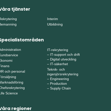
Våra tjänster
Rekrytering
Interim
Bemanning
Utbildning
Specialistområden
Administration
IT-rekrytering
–
IT-support och drift
Kundservice
–
Digital utveckling
Ekonomi
–
IT-säkerhet
Finans
Teknik- och
HR och personal
ingenjörsrekrytering
Försäljning
–
Engineering
Marknadsföring
–
Production
Chefsrekrytering
–
Supply Chain
Life Science
Våra regioner