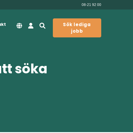
08-21 92 00
akt
Sök lediga
jobb
att söka