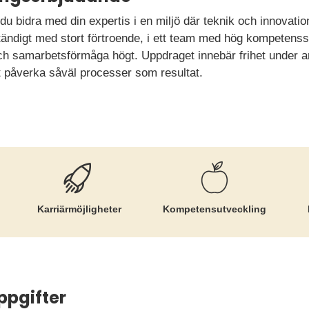
 du bidra med din expertis i en miljö där teknik och innovatio
ständigt med stort förtroende, i ett team med hög kompetens
 samarbetsförmåga högt. Uppdraget innebär frihet under ansv
t påverka såväl processer som resultat.
Karriär­möjligheter
Kompetens­utveckling
ppgifter