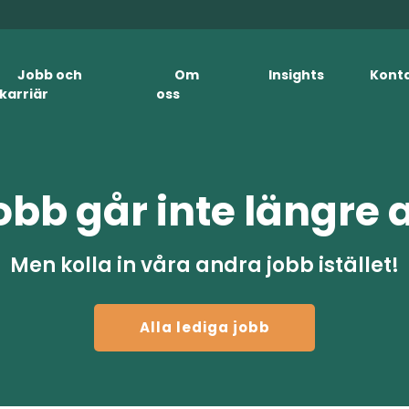
Jobb och
Om
Insights
Kont
karriär
oss
obb går inte längre 
Men kolla in våra andra jobb istället!
Alla lediga jobb