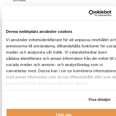
område.
Har ett starkt intresse för innovation, produktutveckling
och teknik samt är road av praktiskt arbete.
Har intresse av att arbeta med hela kedjan från idé till
produktionssatt produkt.
Denna webbplats använder cookies
Vi använder enhetsidentifierare för att anpassa innehållet oc
Har kunskaper inom CAD.
annonserna till användarna, tillhandahålla funktioner för socia
Goda kunskaper i engelska i tal och skrift.
medier och analysera vår trafik. Vi vidarebefordrar även
sådana identifierare och annan information från din enhet till 
sociala medier och annons- och analysföretag som vi
Vi anser det vara meriterade om du har erfarenhet
samarbetar med. Dessa kan i sin tur kombinera information
från SolidWorks med simuleringsverktyg och/eller goda
med annan information som du har tillhandahållit eller som d
kunskaper i svenska.
har samlat in när du har använt deras tjänster.
Som person har du ett genuint tekniskt intresse, är pragmatisk,
problemlösningsorienterad och kreativ. Du kan ta egna initiativ,
Visa detaljer
är driven och arbetar väl såväl självständigt som i team. Vidare
är du strukturerad, pedagogisk och kan anpassa din
kommunikation.
Tillåt alla