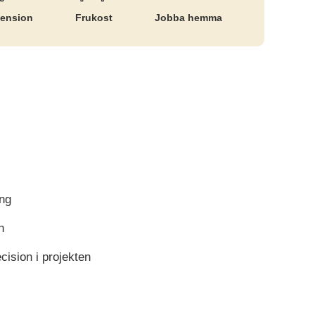
pension
Frukost
Jobba hemma
ing
n
cision i projekten