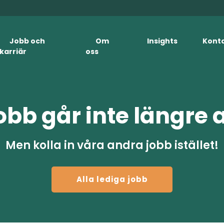
Jobb och
Om
Insights
Kont
karriär
oss
obb går inte längre 
Men kolla in våra andra jobb istället!
Alla lediga jobb