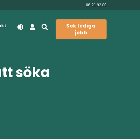
08-21 92 00
akt
Sök lediga
jobb
att söka