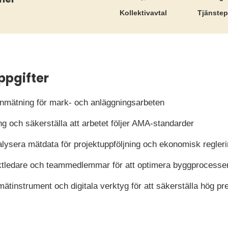
Kollektiv­avtal
Tjänste­
ppgifter
 inmätning för mark- och anläggningsarbeten
g och säkerställa att arbetet följer AMA-standarder
ysera mätdata för projektuppföljning och ekonomisk regler
tledare och teammedlemmar för att optimera byggprocesse
instrument och digitala verktyg för att säkerställa hög pre