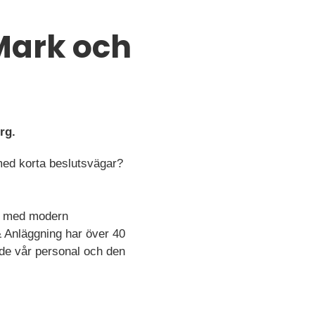
 Mark och
rg.
 med korta beslutsvägar?
ta med modern
& Anläggning har över 40
både vår personal och den