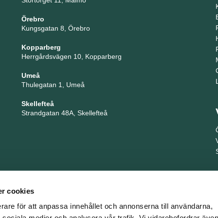
Stortorget 11, Malmö
Örebro
Kungsgatan 8, Örebro
Kopparberg
Herrgårdsvägen 10, Kopparberg
Umeå
Thulegatan 1, Umeå
Skellefteå
Strandgatan 48A, Skellefteå
r cookies
erare för att anpassa innehållet och annonserna till användarna,
ör sociala medier och analysera vår trafik. Vi vidarebefordrar äv