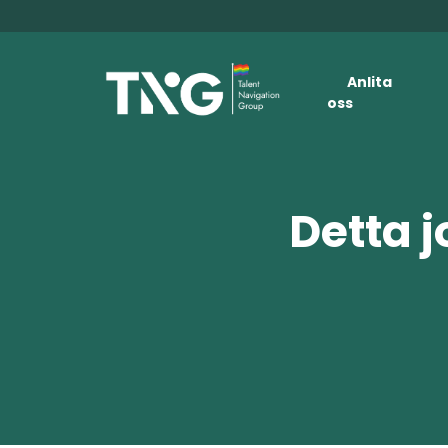
Anlita
oss
Detta j