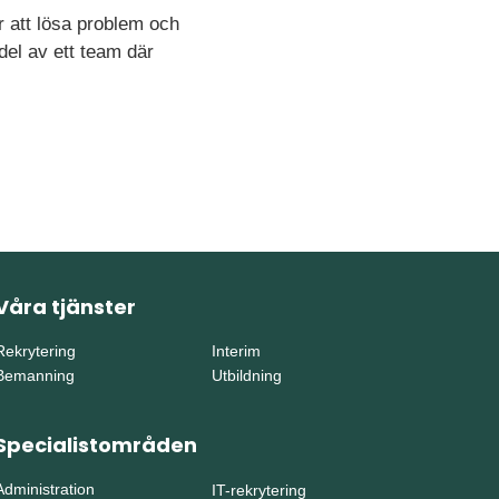
r att lösa problem och
 del av ett team där
Våra tjänster
Rekrytering
Interim
Bemanning
Utbildning
Specialistområden
Administration
IT-rekrytering