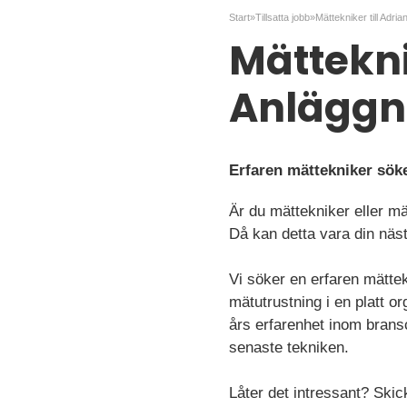
Start
»
Tillsatta jobb
»
Mättekni
Anläggn
Erfaren mättekniker söke
Är du mättekniker eller mä
Då kan detta vara din näs
Vi söker en erfaren mätte
mätutrustning i en platt 
års erfarenhet inom bransc
senaste tekniken.
Låter det intressant? Skic