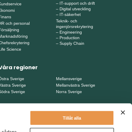
–
IT-support och drift
Kundservice
–
Digital utveckling
Ekonomi
–
IT-säkerhet
Finans
Teknik- och
HR och personal
ingenjörsrekrytering
Försäljning
–
Engineering
Marknadsföring
–
Production
Chefsrekrytering
–
Supply Chain
Life Science
Våra regioner
Östra Sverige
Mellansverige
Västra Sverige
Mellanvästra Sverige
Södra Sverige
Norra Sverige
Tillåt alla
en sådana