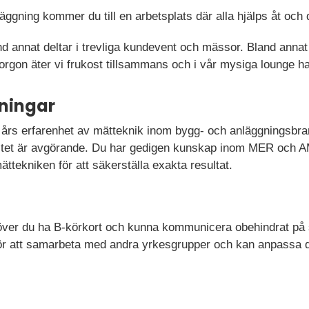
gning kommer du till en arbetsplats där alla hjälps åt och dä
and annat deltar i trevliga kundevent och mässor. Bland annat
rgon äter vi frukost tillsammans och i vår mysiga lounge ha
ningar
a års erfarenhet av mätteknik inom bygg- och anläggningsbra
alitet är avgörande. Du har gedigen kunskap inom MER och A
tekniken för att säkerställa exakta resultat.
ehöver du ha B-körkort och kunna kommunicera obehindrat på
tt för att samarbeta med andra yrkesgrupper och kan anpassa 