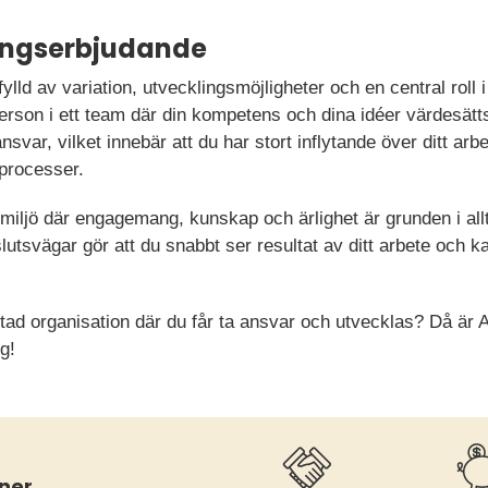
ningserbjudande
lld av variation, utvecklingsmöjligheter och en central roll i
person i ett team där din kompetens och dina idéer värdesätts
svar, vilket innebär att du har stort inflytande över ditt arbe
processer.
iljö där engagemang, kunskap och ärlighet är grunden i allt 
lutsvägar gör att du snabbt ser resultat av ditt arbete och 
lutad organisation där du får ta ansvar och utvecklas? Då är
g!
ner