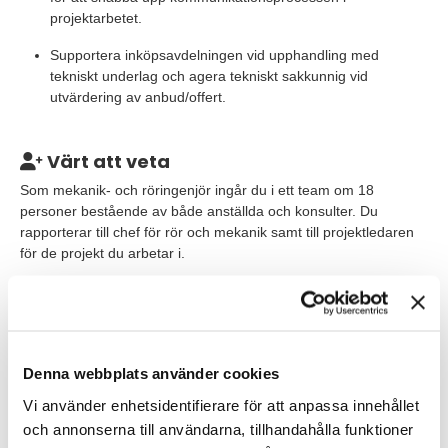
projektarbetet.
Supportera inköpsavdelningen vid upphandling med
tekniskt underlag och agera tekniskt sakkunnig vid
utvärdering av anbud/offert.
Värt att veta
Som mekanik- och röringenjör ingår du i ett team om 18
personer bestående av både anställda och konsulter. Du
rapporterar till chef för rör och mekanik samt till projektledaren
för de projekt du arbetar i.
Tjänsten är placerad i Stenungsund och uppdrag på andra siter,
både nationellt och internationellt, förekommer som en naturlig
del i arbetet. Möjlighet till hemarbete finns.
Denna webbplats använder cookies
Våra förväntningar
Vi använder enhetsidentifierare för att anpassa innehållet
Vi söker dig som har:
och annonserna till användarna, tillhandahålla funktioner