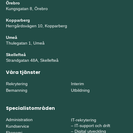
Örebro
Kungsgatan 8, Örebro
Kopparberg
Herrgårdsvägen 10, Kopparberg
Umeå
Thulegatan 1, Umeå
Skellefteå
Strandgatan 48A, Skellefteå
Våra tjänster
Rekrytering
Interim
Bemanning
Utbildning
Specialistområden
Administration
IT-rekrytering
–
IT-support och drift
Kundservice
–
Digital utveckling
Ekonomi