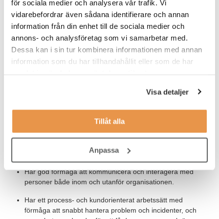
för sociala medier och analysera vår trafik. Vi
Erfarenhet inom rörkonstruktion och/eller
vidarebefordrar även sådana identifierare och annan
mekanikkonstruktion.
information från din enhet till de sociala medier och
Universitets- eller högskoleexamen med relevant inriktning
annons- och analysföretag som vi samarbetar med.
eller motsvarande kunskaper.
Dessa kan i sin tur kombinera informationen med annan
information som du har tillhandahållit eller som de har
Goda kunskaper i svenska och engelska då vi
samlat in när du har använt deras tjänster.
kommunicerar muntligt och skriftligt med både interna och
externa partners.
Visa detaljer
För att trivas i rollen ser vi gärna att du:
Tillåt alla
Arbetar på ett strukturerat och noggrant sätt med hänsyn till
alla aspekter i arbetsprocessen för att säkerställa kvalitet,
Anpassa
precision och slutförande.
Har god förmåga att kommunicera och interagera med
personer både inom och utanför organisationen.
Har ett process- och kundorienterat arbetssätt med
förmåga att snabbt hantera problem och incidenter, och