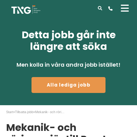
Detta jobb går inte
längre att söka
Men kolla in våra andra jobb istället!
Alla lediga jobb
Start
»
Tillsatta jobb
»
Mekanik- och röringenjör till Perstorp Stenungsund
Mekanik- och