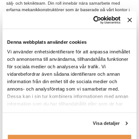
sälj- och teknikteam. Din roll innebär nära samarbete med
erfarna mekanikkonstruktörer som är baserade på vårt kontor i
Stockholm och ett nära samarbete med vårt säljteam som är
spritt över olika delar av Sverige. Aratron har sitt huvudkontor i
Solna, Stockholm, men du har möjlighet att arbeta från
Jönköping med flexibilitet för hybridarbete. För närvarande finns
Denna webbplats använder cookies
det ett mindre antal kollegor som också är baserade i
Jönköping.
Vi använder enhetsidentifierare för att anpassa innehållet
och annonserna till användarna, tillhandahålla funktioner
Aratron erbjuder högkvalitativa transmissioner och linjärsystem
för sociala medier och analysera vår trafik. Vi
samt moduler för linjär och roterande rörelse och i denna roll
vidarebefordrar även sådana identifierare och annan
kommer du att jobba främst med Aratrons egen-utvecklad och
mycket populära linjärsystem AL/AP som har breda
information från din enhet till de sociala medier och
användningsområden inom industrin såsom maskinkonstruktion,
annons- och analysföretag som vi samarbetar med.
produktutveckling och industriautomation.
Dessa kan i sin tur kombinera informationen med annan
information som du har tillhandahållit eller som de har
Våra förväntningar
samlat in när du har använt deras tjänster.
Du har en kandidat- eller masterexamen inom maskinteknik
Visa detaljer
alternativt en annan utbildningsbakgrund dock har gedigen
erfarenhet av mekanikkonstruktion.