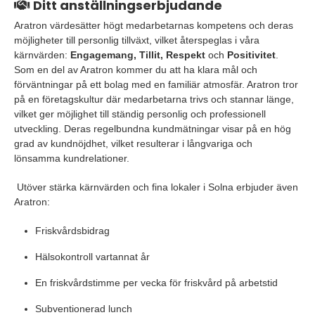
Ditt anställningserbjudande
Aratron värdesätter högt medarbetarnas kompetens och deras
möjligheter till personlig tillväxt, vilket återspeglas i våra
kärnvärden:
Engagemang, Tillit, Respekt
och
Positivitet
.
Som en del av Aratron kommer du att ha klara mål och
förväntningar på ett bolag med en familiär atmosfär. Aratron tror
på en företagskultur där medarbetarna trivs och stannar länge,
vilket ger möjlighet till ständig personlig och professionell
utveckling. Deras regelbundna kundmätningar visar på en hög
grad av kundnöjdhet, vilket resulterar i långvariga och
lönsamma kundrelationer.
Utöver stärka kärnvärden och fina lokaler i Solna erbjuder även
Aratron:
Friskvårdsbidrag
Hälsokontroll vartannat år
En friskvårdstimme per vecka för friskvård på arbetstid
Subventionerad lunch