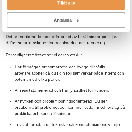
Tillåt alla
Du har erfarenhet av något CAD-program.
Du talar och skriver obehindrat på svenska och engelska.
Anpassa
Det är meriterande med erfarenhet av beräkningar på linjära
drifter samt kunskaper inom animering och rendering.
Personlighetsmässigt ser vi gärna att du:
Har förmågan att samarbeta och bygga tillitsfulla
arbetsrelationer då du i din roll samverkar både internt och
externt med olika parter.
Är resultatorienterad och har lyhördhet för kunden.
Är nyfiken och problemlösningsorienterad. Du ser
orsakerna till problemet och kommer sedan med förslag på
praktiska och sunda lösningar.
Trivs att arbeta i en teknisk- och kompetensintensiv miljö.