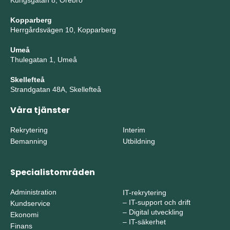
Kungsgatan 8, Örebro
Kopparberg
Herrgårdsvägen 10, Kopparberg
Umeå
Thulegatan 1, Umeå
Skellefteå
Strandgatan 48A, Skellefteå
Våra tjänster
Rekrytering
Interim
Bemanning
Utbildning
Specialistområden
Administration
IT-rekrytering
–
IT-support och drift
Kundservice
–
Digital utveckling
Ekonomi
–
IT-säkerhet
Finans