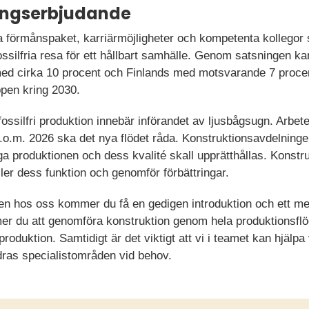
ningserbjudande
 förmånspaket, karriärmöjligheter och kompetenta kollegor
silfria resa för ett hållbart samhälle. Genom satsningen ka
ed cirka 10 procent och Finlands med motsvarande 7 procent.
äppen kring 2030.
fossilfri produktion innebär införandet av ljusbågsugn. Arbete
fr.o.m. 2026 ska det nya flödet råda. Konstruktionsavdelning
ga produktionen och dess kvalité skall upprätthållas. Konst
ler dess funktion och genomför förbättringar.
llen hos oss kommer du få en gedigen introduktion och ett 
 du att genomföra konstruktion genom hela produktionsflödet
produktion. Samtidigt är det viktigt att vi i teamet kan hjälp
dras specialistområden vid behov.