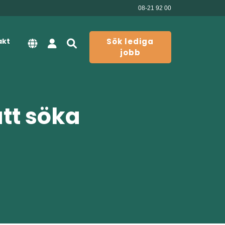
08-21 92 00
akt
Sök lediga
jobb
att söka