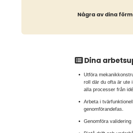
Några av dina för
Dina arbetsu
Utföra mekanikkonstru
roll där du ofta är ut
alla processer från id
Arbeta i tvärfunktione
genomförandefas.
Genomföra validering 