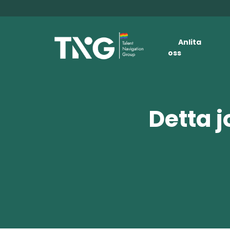
Anlita
oss
Detta j