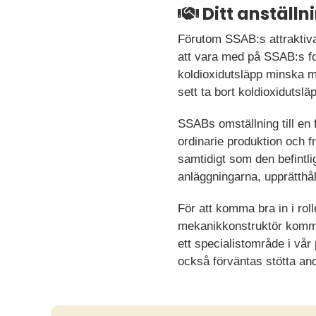
Ditt anställ
Förutom SSAB:s attraktiva
att vara med på SSAB:s fos
koldioxidutsläpp minska m
sett ta bort koldioxidutsl
SSABs omställning till en 
ordinarie produktion och 
samtidigt som den befintli
anläggningarna, upprätthål
För att komma bra in i ro
mekanikkonstruktör kommer
ett specialistområde i vår 
också förväntas stötta an