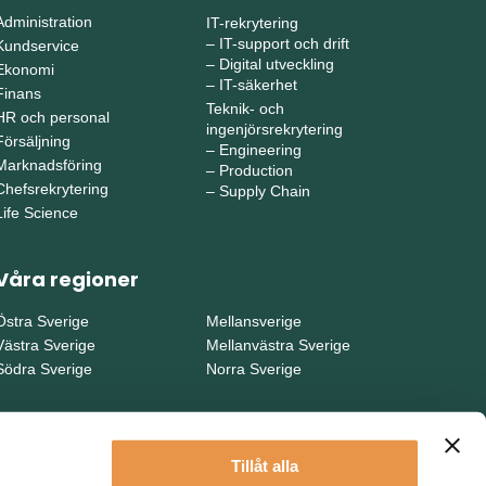
Administration
IT-rekrytering
–
IT-support och drift
Kundservice
–
Digital utveckling
Ekonomi
–
IT-säkerhet
Finans
Teknik- och
HR och personal
ingenjörsrekrytering
Försäljning
–
Engineering
Marknadsföring
–
Production
Chefsrekrytering
–
Supply Chain
Life Science
Våra regioner
Östra Sverige
Mellansverige
Västra Sverige
Mellanvästra Sverige
Södra Sverige
Norra Sverige
Tillåt alla