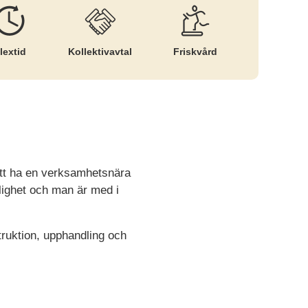
lextid
Kollektiv­avtal
Friskvård
att ha en verksamhetsnära
klighet och man är med i
struktion, upphandling och