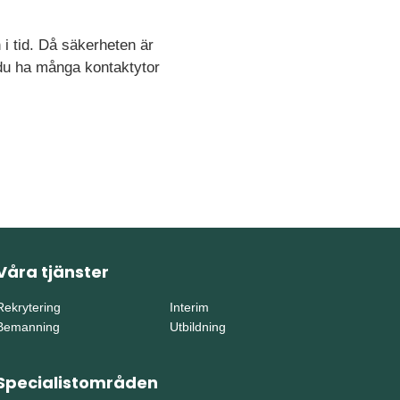
 i tid. Då säkerheten är
 du ha många kontaktytor
Våra tjänster
Rekrytering
Interim
Bemanning
Utbildning
Specialistområden