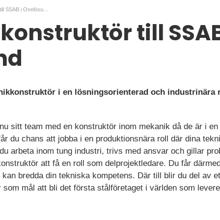
Mekanikkonstruktör till SSAB i Oxelösund
onstruktör till SSAB
nd
ikkonstruktör i en lösningsorienterad och industrinära r
 sitt team med en konstruktör inom mekanik då de är i en är
 du chans att jobba i en produktionsnära roll där dina teknis
 du arbeta inom tung industri, trivs med ansvar och gillar pr
truktör att få en roll som delprojektledare. Du får därmed 
t kan bredda din tekniska kompetens. Där till blir du del av 
om mål att bli det första stålföretaget i världen som levererar 