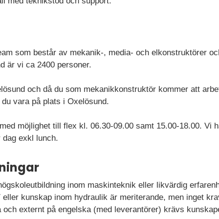
åll med teknikstöd och support.
team som består av mekanik-, media- och elkonstruktörer oc
d är vi ca 2400 personer.
elösund och då du som mekanikkonstruktör kommer att arbet
du vara på plats i Oxelösund.
med möjlighet till flex kl. 06.30-09.00 samt 15.00-18.00. Vi h
 dag exkl lunch.
ningar
ögskoleutbildning inom maskinteknik eller likvärdig erfarenh
eller kunskap inom hydraulik är meriterande, men inget krav
ch externt på engelska (med leverantörer) krävs kunskaper