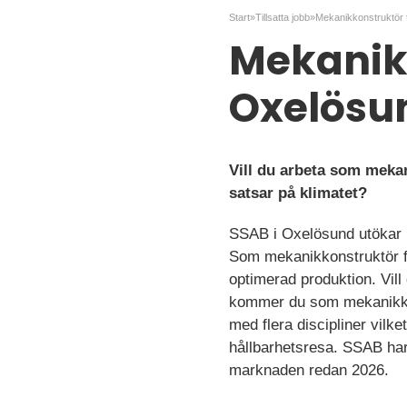
Start
»
Tillsatta jobb
»
Mekanikk
Oxelösu
Vill du arbeta som mekan
satsar på klimatet?
SSAB i Oxelösund utökar nu
Som mekanikkonstruktör får
optimerad produktion. Vill
kommer du som mekanikkons
med flera discipliner vilke
hållbarhetsresa. SSAB har s
marknaden redan 2026.