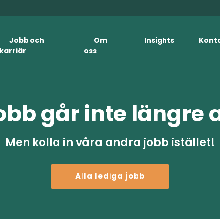
Jobb och
Om
Insights
Kont
karriär
oss
obb går inte längre 
Men kolla in våra andra jobb istället!
Alla lediga jobb