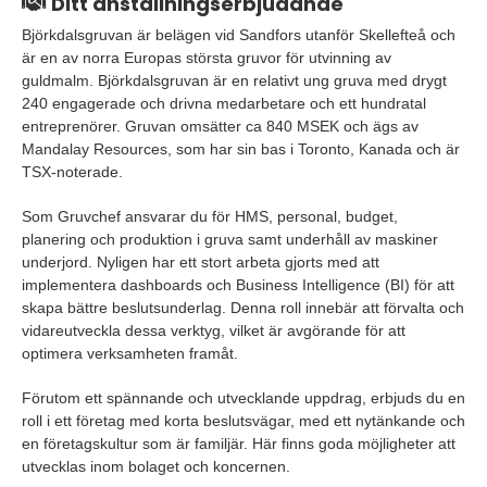
Ditt anställningserbjudande
Björkdalsgruvan är belägen vid Sandfors utanför Skellefteå och
är en av norra Europas största gruvor för utvinning av
guldmalm. Björkdalsgruvan är en relativt ung gruva med drygt
240 engagerade och drivna medarbetare och ett hundratal
entreprenörer. Gruvan omsätter ca 840 MSEK och ägs av
Mandalay Resources, som har sin bas i Toronto, Kanada och är
TSX-noterade.
Som Gruvchef ansvarar du för HMS, personal, budget,
planering och produktion i gruva samt underhåll av maskiner
underjord. Nyligen har ett stort arbeta gjorts med att
implementera dashboards och Business Intelligence (BI) för att
skapa bättre beslutsunderlag. Denna roll innebär att förvalta och
vidareutveckla dessa verktyg, vilket är avgörande för att
optimera verksamheten framåt.
Förutom ett spännande och utvecklande uppdrag, erbjuds du en
roll i ett företag med korta beslutsvägar, med ett nytänkande och
en företagskultur som är familjär. Här finns goda möjligheter att
utvecklas inom bolaget och koncernen.