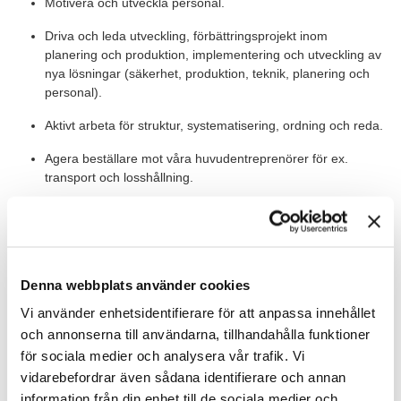
Motivera och utveckla personal.
Driva och leda utveckling, förbättringsprojekt inom
planering och produktion, implementering och utveckling av
nya lösningar (säkerhet, produktion, teknik, planering och
personal).
Aktivt arbeta för struktur, systematisering, ordning och reda.
Agera beställare mot våra huvudentreprenörer för ex.
transport och losshållning.
Vid behov vara back-upp till, och stöd för, övriga chefer.
Värt att veta
Denna webbplats använder cookies
Du kommer till en kultur präglad av säkerhet, samarbete,
Vi använder enhetsidentifierare för att anpassa innehållet
flexibilitet och optimism. Som Gruvchef ingår du
i Björkdalsgruvans ledningsgrupp och rapporterar till Platschef/
och annonserna till användarna, tillhandahålla funktioner
GM. Du kommer leder fyra kompetenta arbetsledare/chefer. En
för sociala medier och analysera vår trafik. Vi
Verkstadschef, en Chef för gruvteknik, en Senior Projektingenjör
vidarebefordrar även sådana identifierare och annan
samt en Produktionschef.
information från din enhet till de sociala medier och