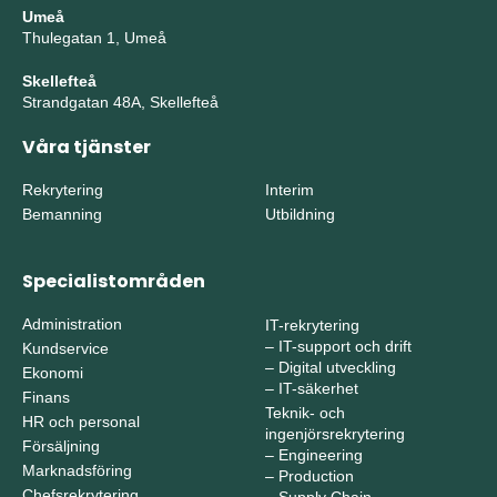
Umeå
Thulegatan 1, Umeå
Skellefteå
Strandgatan 48A, Skellefteå
Våra tjänster
Rekrytering
Interim
Bemanning
Utbildning
Specialistområden
Administration
IT-rekrytering
–
IT-support och drift
Kundservice
–
Digital utveckling
Ekonomi
–
IT-säkerhet
Finans
Teknik- och
HR och personal
ingenjörsrekrytering
Försäljning
–
Engineering
Marknadsföring
–
Production
Chefsrekrytering