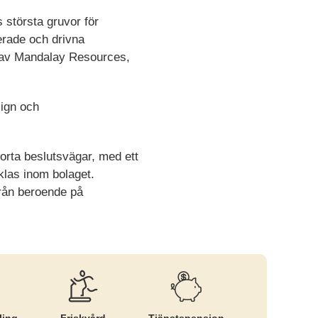
 största gruvor för
erade och drivna
 av Mandalay Resources,
sign och
orta beslutsvägar, med ett
klas inom bolaget.
från beroende på