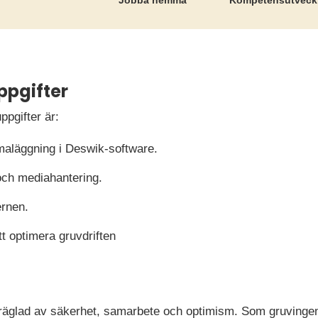
Jobba hemma
Kompetens­utveck
ppgifter
ppgifter är:
aläggning i Deswik-software.
 och mediahantering.
ernen.
tt optimera gruvdriften
präglad av säkerhet, samarbete och optimism. Som gruvingenj