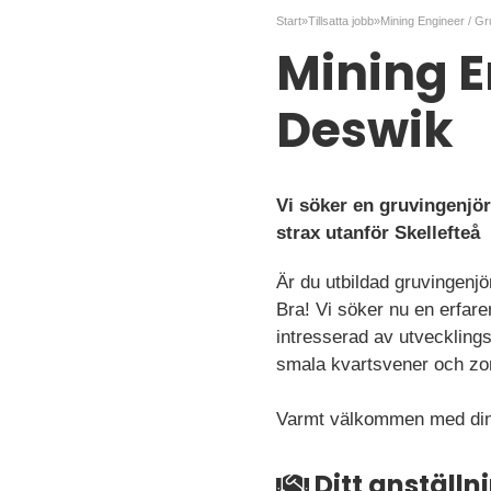
Start
»
Tillsatta jobb
»
Mining E
Deswik
Vi söker en gruvingenjö
strax utanför Skellefteå
Är du utbildad gruvingenj
Bra! Vi söker nu en erfare
intresserad av utvecklingsm
smala kvartsvener och zon
Varmt välkommen med din
Ditt anställ