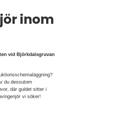
jör inom
ten vid Björkdalsgruvan
oduktionsschemaläggning?
 Är du dessutom
or, där guldet sitter i
vingenjör vi söker!