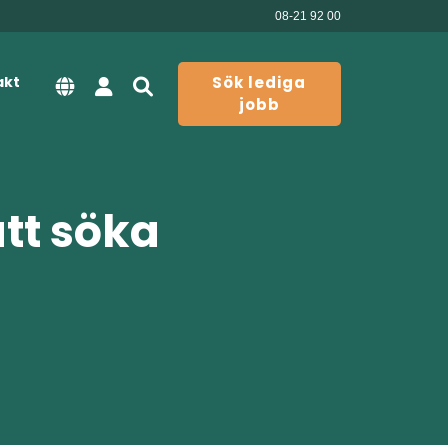
08-21 92 00
akt
Sök lediga
jobb
att söka