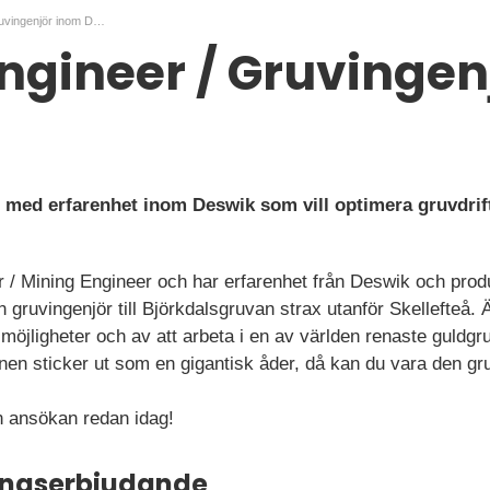
Mining Engineer / Gruvingenjör inom Deswik
ngineer / Gruvingen
r med erfarenhet inom Deswik som vill optimera gruvdrif
ör / Mining Engineer och har erfarenhet från Deswik och pr
n gruvingenjör till Björkdalsgruvan strax utanför Skellefteå.
öjligheter och av att arbeta i en av världen renaste guldgruv
en sticker ut som en gigantisk åder, då kan du vara den gru
 ansökan redan idag!
ningserbjudande