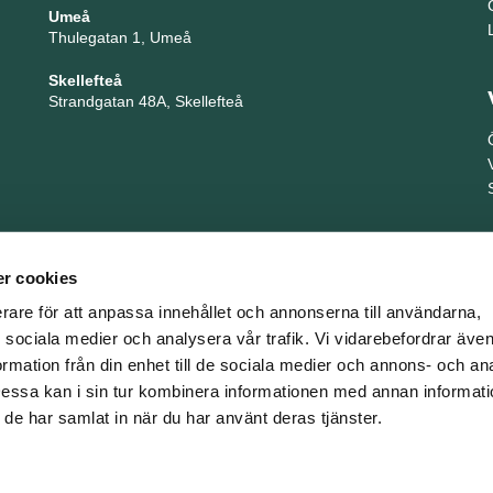
Umeå
Thulegatan 1, Umeå
Skellefteå
Strandgatan 48A, Skellefteå
r cookies
erare för att anpassa innehållet och annonserna till användarna,
ör sociala medier och analysera vår trafik. Vi vidarebefordrar äv
ormation från din enhet till de sociala medier och annons- och an
TNG är en del i företagsgruppen Key People Group
ssa kan i sin tur kombinera informationen med annan informat
om de har samlat in när du har använt deras tjänster.