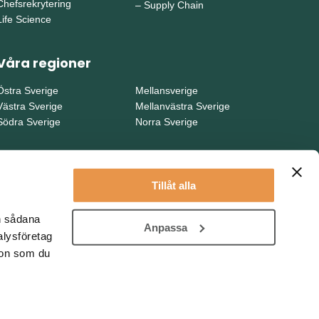
Chefsrekrytering
–
Supply Chain
Life Science
Våra regioner
Östra Sverige
Mellansverige
Västra Sverige
Mellanvästra Sverige
Södra Sverige
Norra Sverige
Tillåt alla
en sådana
Anpassa
alysföretag
ion som du