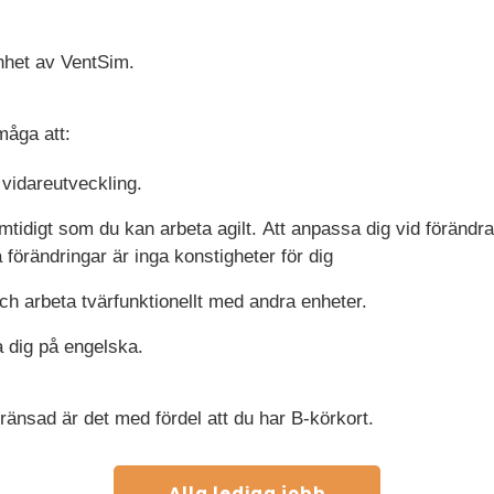
nhet av VentSim.
måga att:
 vidareutveckling.
mtidigt som du kan arbeta agilt. Att anpassa dig vid förändr
 förändringar är inga konstigheter för dig
och arbeta tvärfunktionellt med andra enheter.
ka dig på engelska.
gränsad är det med fördel att du har B-körkort.
Alla lediga jobb