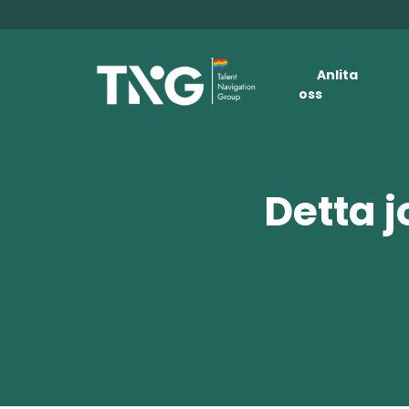
Anlita
oss
Detta j