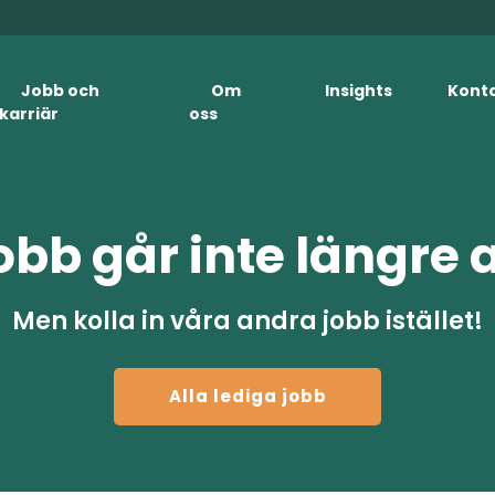
Jobb och
Om
Insights
Kont
karriär
oss
obb går inte längre 
Men kolla in våra andra jobb istället!
Alla lediga jobb