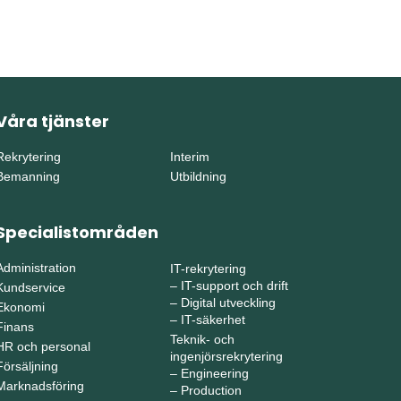
Våra tjänster
Rekrytering
Interim
Bemanning
Utbildning
Specialistområden
Administration
IT-rekrytering
–
IT-support och drift
Kundservice
–
Digital utveckling
Ekonomi
–
IT-säkerhet
Finans
Teknik- och
HR och personal
ingenjörsrekrytering
Försäljning
–
Engineering
Marknadsföring
–
Production