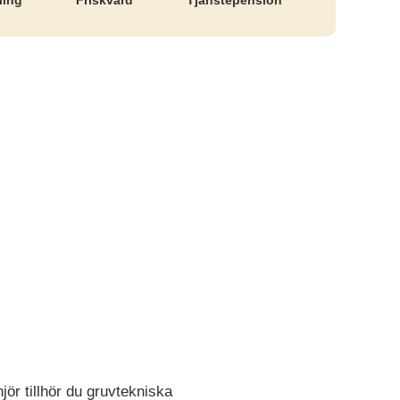
ling
Friskvård
Tjänste­pension
ör tillhör du gruvtekniska