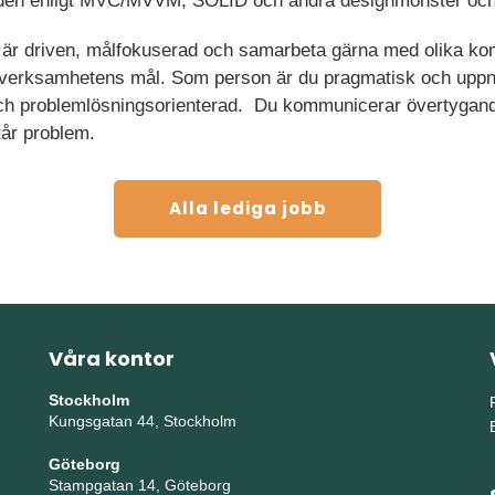
den enligt MVC/MVVM, SOLID och andra designmönster och 
, är driven, målfokuserad och samarbeta gärna med olika k
å verksamhetens mål. Som person är du pragmatisk och uppn
 och problemlösningsorienterad. Du kommunicerar övertygan
tår problem.
Alla lediga jobb
Våra kontor
Stockholm
Kungsgatan 44, Stockholm
Göteborg
Stampgatan 14, Göteborg