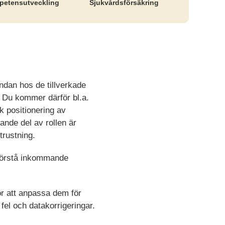
etens­utveckling
Sjukvårds­försäkring
ndan hos de tillverkade
. Du kommer därför bl.a.
k positionering av
ande del av rollen är
trustning.
förstå inkommande
för att anpassa dem för
fel och datakorrigeringar.