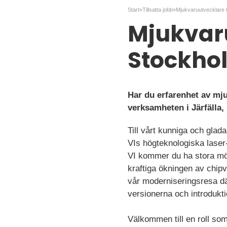
Start
»
Tillsatta jobb
»
Mjukvaruutvecklare ti
Mjukvaruu
Stockho
Har du erfarenhet av mju
verksamheten i Järfälla,
Till vårt kunniga och glad
VIs högteknologiska laser
VI kommer du ha stora möj
kraftiga ökningen av chip
vår moderniseringsresa där
versionerna och introduk
Välkommen till en roll som