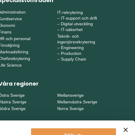
Specialistområden
Administration
IT-rekrytering
–
IT-support och drift
Kundservice
–
Digital utveckling
Ekonomi
–
IT-säkerhet
Finans
Teknik- och
HR och personal
ingenjörsrekrytering
Försäljning
–
Engineering
Marknadsföring
–
Production
Chefsrekrytering
–
Supply Chain
Life Science
Våra regioner
Östra Sverige
Mellansverige
Västra Sverige
Mellanvästra Sverige
Södra Sverige
Norra Sverige