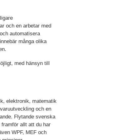
ligare
var och en arbetar med
 och automatisera
 innebär många olika
en.
jligt, med hänsyn till
ik, elektronik, matematik
ukvaruutveckling och en
erande. Flytande svenska
 framför allt att du har
ar även WPF, MEF och