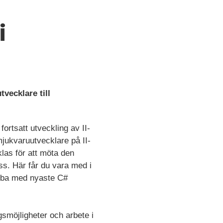
i
vecklare till
ortsatt utveckling av II-
jukvaruutvecklare på II-
las för att möta den
s. Här får du vara med i
jobba med nyaste C#
gsmöjligheter och arbete i