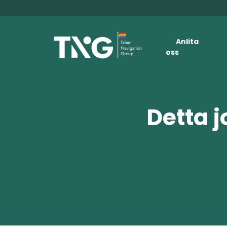
Anlita
oss
Detta j