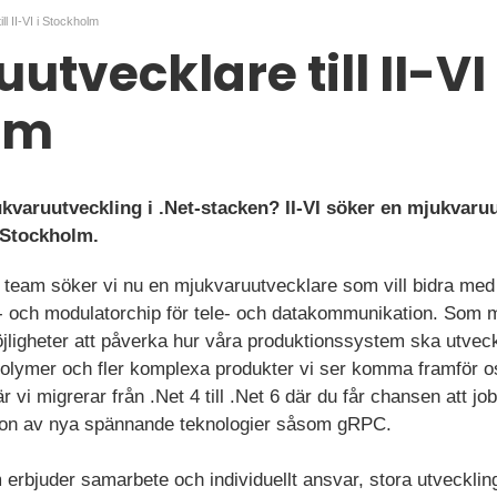
ll II-VI i Stockholm
tvecklare till II-VI 
lm
kvaruutveckling i .Net-stacken? II-VI söker en mjukvaruut
 Stockholm.
a team söker vi nu en mjukvaruutvecklare som vill bidra med f
- och modulatorchip för tele- och datakommunikation. Som m
ligheter att påverka hur våra produktionssystem ska utveck
volymer och fler komplexa produkter vi ser komma framför os
 vi migrerar från .Net 4 till .Net 6 där du får chansen att 
tion av nya spännande teknologier såsom gRPC.
 erbjuder samarbete och individuellt ansvar, stora utvecklin