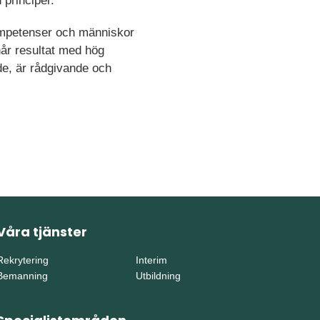
principer.
ompetenser och människor
år resultat med hög
de, är rådgivande och
Våra tjänster
Rekrytering
Interim
Bemanning
Utbildning