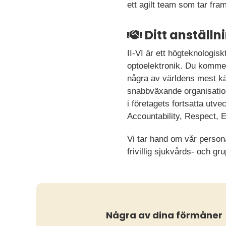
ett agilt team som tar fram
Ditt anställ
II-VI är ett högteknologis
optoelektronik. Du kommer t
några av världens mest kä
snabbväxande organisation
i företagets fortsatta utve
Accountability, Respect, 
Vi tar hand om vår perso
frivillig sjukvårds- och 
Några av dina förmåner