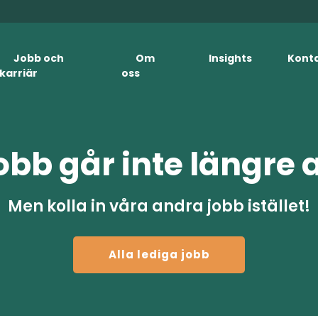
Jobb och
Om
Insights
Kont
karriär
oss
obb går inte längre 
Men kolla in våra andra jobb istället!
Alla lediga jobb