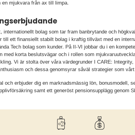
 en mjukvara från ax till limpa.
ningserbjudande
kt, internationellt bolag som tar fram banbrytande och högkva
ill ett finansiellt stabilt bolag i kraftig tillväxt med en inte
nda Tech bolag som kunder. På II-VI jobbar du i en kompet
 med korta beslutsvägar och i rollen som mjukvaruutvecklare
ckling. Vi är stolta över våra värdegrunder I CARE: Integrity,
Enthusiasm och dessa genomsyrar såväl strategier som vårt 
nal och erbjuder dig en marknadsmässig lön, bonusmodell, s
grupplivförsäkring samt ett generöst pensionsupplägg genom S