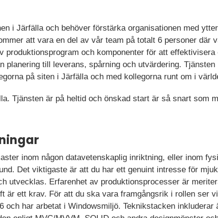
nen i Järfälla och behöver förstärka organisationen med ytter
mmer att vara en del av vår team på totalt 6 personer där 
av produktionsprogram och komponenter för att effektivisera
 planering till leverans, spårning och utvärdering. Tjänsten
gorna på siten i Järfälla och med kollegorna runt om i värld
lla. Tjänsten är på heltid och önskad start är så snart som mö
ningar
ster inom någon datavetenskaplig inriktning, eller inom fys
und. Det viktigaste är att du har ett genuint intresse för mj
 och utvecklas. Erfarenhet av produktionsprocesser är merit
ft är ett krav. För att du ska vara framgångsrik i rollen ser vi
 6 och har arbetat i Windowsmiljö. Teknikstacken inkluder