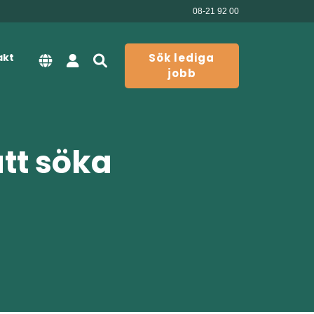
08-21 92 00
akt
Sök lediga
jobb
att söka