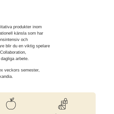
litativa produkter inom
rnationell känsla som har
ensintensiv och
 blir du en viktig spelare
 Collaboration,
dagliga arbete.
ex veckors semester,
kandia.