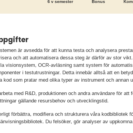
6 v semester
Bonus
Komp
ppgifter
stemen är avsedda för att kunna testa och analysera presta
visera och att automatisera dessa steg är därför av stor vikt
ckla visionsystem, OCR-avläsning samt system för automatis
ponenter i testutrustningar. Detta innebär alltså att en betyd
iva kod som pratar med olika typer av instrument och annan u
beta med R&D, produktionen och andra användare för att 
attningar gällande resursbehov och utvecklingstid.
rligt förbättra, modifiera och strukturera våra kodbibliotek 
i hänvisningsbibliotek. Du felsöker, gör analyser av uppkomna 