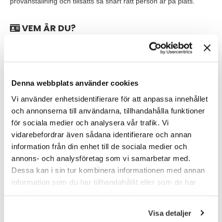
provanställning och tillsätts så snart rätt person är på plats.
VEM ÄR DU?
Vi tror att du som söker är orädd, driven och resultatorienterad.
Du har ett intresse och en passion för ny teknologi och vill
fortsätta utvecklas inom detta område. Du känner dig bekväm i
att ta kontakt med personer på alla nivåer i en organisation och
Denna webbplats använder cookies
kommunicerar flytande i tal och skrift, på både svenska och
engelska.
Vi använder enhetsidentifierare för att anpassa innehållet
och annonserna till användarna, tillhandahålla funktioner
För att lyckas i din roll som Säjare tror vi att du har:
för sociala medier och analysera vår trafik. Vi
vidarebefordrar även sådana identifierare och annan
Ett eller ett par års erfarenhet av samma eller en liknande
roll med mycket kundkontakt.
information från din enhet till de sociala medier och
annons- och analysföretag som vi samarbetar med.
God systemvana, Officepaket och kanske affärssystem
Dessa kan i sin tur kombinera informationen med annan
och/eller sociala medier verktyg
information som du har tillhandahållit eller som de har
God planerings- och organisationsförmåga.
samlat in när du har använt deras tjänster.
Utbildning - akademisk eller motsvarande inom sälj,
Visa detaljer
marknad eller IT