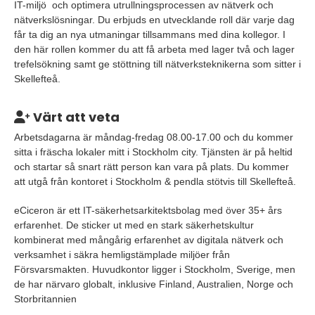
IT-miljö och optimera utrullningsprocessen av nätverk och
nätverkslösningar. Du erbjuds en utvecklande roll där varje dag
får ta dig an nya utmaningar tillsammans med dina kollegor. I
den här rollen kommer du att få arbeta med lager två och lager
trefelsökning samt ge stöttning till nätverksteknikerna som sitter i
Skellefteå.
Värt att veta
Arbetsdagarna är måndag-fredag 08.00-17.00 och du kommer
sitta i fräscha lokaler mitt i Stockholm city. Tjänsten är på heltid
och startar så snart rätt person kan vara på plats. Du kommer
att utgå från kontoret i Stockholm & pendla stötvis till Skellefteå.
eCiceron är ett IT-säkerhetsarkitektsbolag med över 35+ års
erfarenhet. De sticker ut med en stark säkerhetskultur
kombinerat med mångårig erfarenhet av digitala nätverk och
verksamhet i säkra hemligstämplade miljöer från
Försvarsmakten. Huvudkontor ligger i Stockholm, Sverige, men
de har närvaro globalt, inklusive Finland, Australien, Norge och
Storbritannien