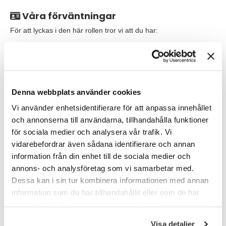
Våra förväntningar
För att lyckas i den här rollen tror vi att du har:
Förståelse för lager 2- och lager 3-protokoll och deras
funktioner.
Skicklighet i att använda verktyg och tekniker för att
diagnostisera och lösa nätverksproblem.
Denna webbplats använder cookies
Vi använder enhetsidentifierare för att anpassa innehållet
Ett intresse för att hålla dig uppdaterad med de senaste
och annonserna till användarna, tillhandahålla funktioner
trenderna inom nätverksteknik och digitalisering.
för sociala medier och analysera vår trafik. Vi
Förmågan att tänka snabbt och kreativt när du står inför
vidarebefordrar även sådana identifierare och annan
utmanande problem.
information från din enhet till de sociala medier och
annons- och analysföretag som vi samarbetar med.
Kommunikationsfärdigheter och förmåga att samarbeta
med olika teammedlemmar.
Dessa kan i sin tur kombinera informationen med annan
information som du har tillhandahållit eller som de har
Erfarenhet av Linux och programmering är meriterande
samlat in när du har använt deras tjänster.
men inget krav.
Visa detaljer