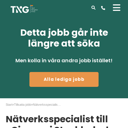
Detta jobb går inte
längre att söka
Men kolla in våra andra jobb istället!
Alla lediga jobb
Start
»
Tillsatta jobb
»
Nätverksspecialist till eCiceron i Stockholm!
Nätverksspecialist till