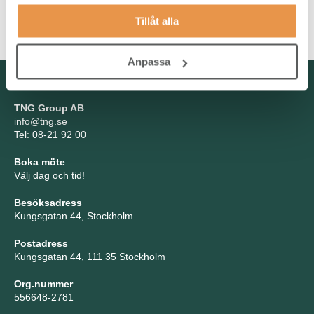
leda andra. Vidare är du kvalitetsmedveten, ansvarstagande,
Tillåt alla
flexibel och öppen för förändringar.
Anpassa
Kontakta oss
TNG Group AB
info@tng.se
Tel: 08-21 92 00
Boka möte
Välj dag och tid!
Besöksadress
Kungsgatan 44, Stockholm
Postadress
Kungsgatan 44, 111 35 Stockholm
Org.nummer
556648-2781