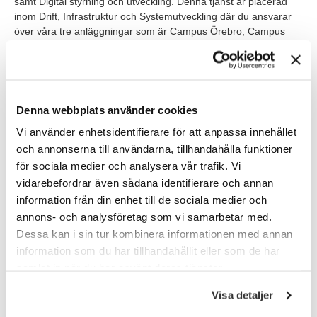
samt Digital styrning och utveckling. Denna tjänst är placerad
inom Drift, Infrastruktur och Systemutveckling där du ansvarar
över våra tre anläggningar som är Campus Örebro, Campus
Grythyttan och Campus USÖ. Du rapporterar till chefen över
enheten Drift Infrastruktur och Systemutveckling.
Arbetet är förlagt dagtid men på sikt ingår beredskapsarbete
som roterar mellan dig och övriga kollegor inom enheten.
Denna webbplats använder cookies
Vi använder enhetsidentifierare för att anpassa innehållet
Våra förväntningar
och annonserna till användarna, tillhandahålla funktioner
Vi söker dig med eftergymnasial utbildning med inriktning på
för sociala medier och analysera vår trafik. Vi
nätverk samt med några års arbetslivserfarenhet. Du har goda
vidarebefordrar även sådana identifierare och annan
kunskaper inom routing/switching (Cisco), erfarenhet från att
information från din enhet till de sociala medier och
arbeta med brandväggar samt erfarenhet inom drift av
annons- och analysföretag som vi samarbetar med.
LAN/WLAN. För tjänsten ser vi att du behärskar svenska och
Dessa kan i sin tur kombinera informationen med annan
engelska i tal och skrift. Tjänsten kräver även att du har körkort
information som du har tillhandahållit eller som de har
klass B. Har du även goda kunskaper inom nätverksrelaterade
samlat in när du har använt deras tjänster.
system och scripting så är det meriterande.
Visa detaljer
Som person är du driven, engagerad och har lätt för att arbeta
självständigt. Du har en god samarbetsförmåga samt lätt för att