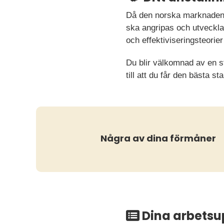
Då den norska marknaden ä
ska angripas och utvecklas
och effektiviseringsteorier
Du blir välkomnad av en st
till att du får den bästa st
Några av dina förmåner
Dina arbetsu