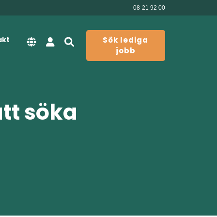
08-21 92 00
akt
Sök lediga
jobb
att söka