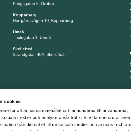
Kungsgatan 8, Örebro
Kopparberg
Herrgårdsvägen 10, Kopparberg
Umeå
Thulegatan 1, Umeå
Skellefteå
Strandgatan 48A, Skellefteå
r cookies
erare för att anpassa innehållet och annonserna till användarna,
ör sociala medier och analysera vår trafik. Vi vidarebefordrar äv
ormation från din enhet till de sociala medier och annons- och an
TNG är en del i företagsgruppen Key People Group