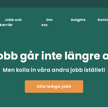
Jobb och
Om
Insights
Kont
karriär
oss
obb går inte längre 
Men kolla in våra andra jobb istället!
Alla lediga jobb