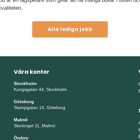
u är en lagspelare som gillar att ha många bollar i luften oc
valiteten.
Alla lediga jobb
Våra kontor
Stockholm
Kungsgatan 44, Stockholm
Göteborg
Stampgatan 14, Göteborg
Malmö
Stortorget 11, Malmö
Örebro