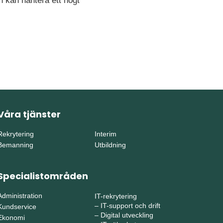
h kan hantera ett högt
Våra tjänster
Rekrytering
Interim
Bemanning
Utbildning
Specialistområden
Administration
IT-rekrytering
–
IT-support och drift
Kundservice
–
Digital utveckling
Ekonomi