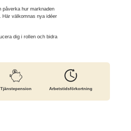
och påverka hur marknaden
et. Här välkomnas nya idéer
cera dig i rollen och bidra
Tjänste­pension
Arbetstids­förkortning