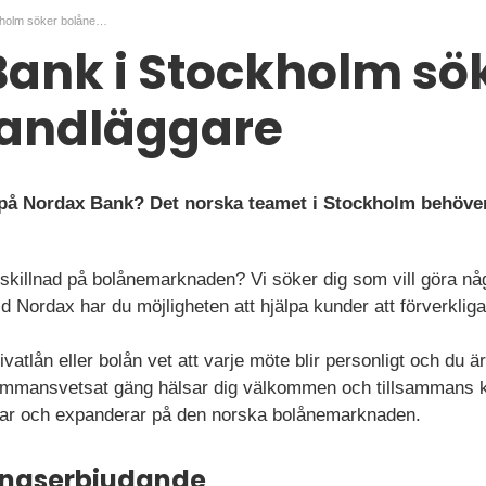
Nordax Bank i Stockholm söker bolånehandläggare
ank i Stockholm sö
andläggare
 på Nordax Bank? Det norska teamet i Stockholm behöve
 skillnad på bolånemarknaden? Vi söker dig som vill göra n
 Nordax har du möjligheten att hjälpa kunder att förverklig
vatlån eller bolån vet att varje möte blir personligt och d
 sammansvetsat gäng hälsar dig välkommen och tillsammans 
ntar och expanderar på den norska bolånemarknaden.
ningserbjudande