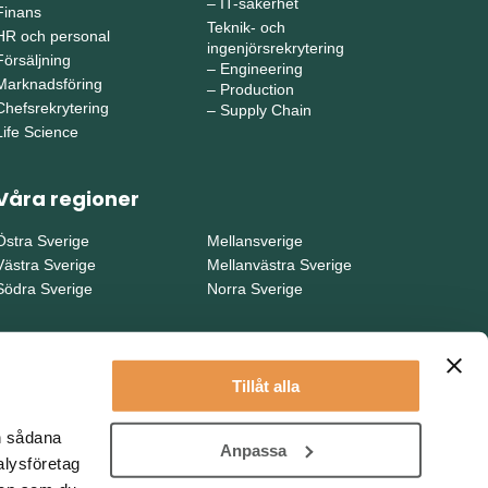
–
IT-säkerhet
Finans
Teknik- och
HR och personal
ingenjörsrekrytering
Försäljning
–
Engineering
Marknadsföring
–
Production
Chefsrekrytering
–
Supply Chain
Life Science
Våra regioner
Östra Sverige
Mellansverige
Västra Sverige
Mellanvästra Sverige
Södra Sverige
Norra Sverige
Tillåt alla
en sådana
Anpassa
alysföretag