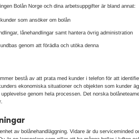
ingen Bolån Norge och dina arbetsuppgifter är bland annat:
na kunder som ansöker om bolån
lingar, lånehandlingar samt hantera övrig administration
kundbas genom att förädla och utöka denna
mmer bestå av att prata med kunder i telefon för att identifi
kunders ekonomiska situationer och objekten som kunder äger
tiv upplevelse genom hela processen. Det norska bolåneteam
r.
ningar
enhet av bolånehandläggning. Vidare är du serviceminded och