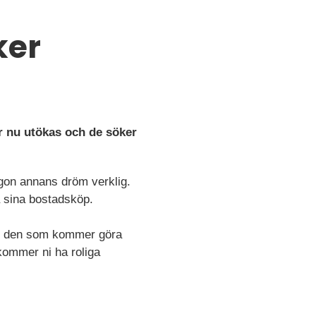
ker
r nu utökas och de söker
ågon annans dröm verklig.
a sina bostadsköp.
u är den som kommer göra
kommer ni ha roliga