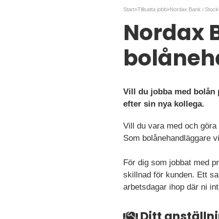
Start
»
Tillsatta jobb
»
Nordax B
bolåneh
Vill du jobba med bolån
efter sin nya kollega.
Vill du vara med och göra
Som bolånehandläggare vid
För dig som jobbat med pri
skillnad för kunden. Ett
arbetsdagar ihop där ni i
Ditt anställ