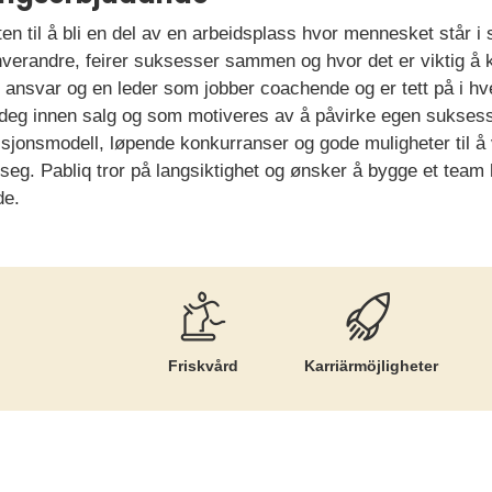
ten til å bli en del av en arbeidsplass hvor mennesket står i 
verandre, feirer suksesser sammen og hvor det er viktig å
et ansvar og en leder som jobber coachende og er tett på i h
 deg innen salg og som motiveres av å påvirke egen sukses
visjonsmodell, løpende konkurranser og gode muligheter til å
 seg. Pabliq tror på langsiktighet og ønsker å bygge et team
de.
Friskvård
Karriär­möjligheter