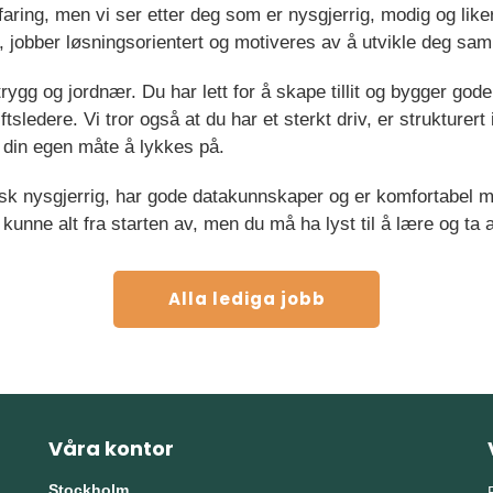
rfaring, men vi ser etter deg som er nysgjerrig, modig og l
iv, jobber løsningsorientert og motiveres av å utvikle deg s
rygg og jordnær. Du har lett for å skape tillit og bygger god
sledere. Vi tror også at du har et sterkt driv, er strukturert i
e din egen måte å lykkes på.
nisk nysgjerrig, har gode datakunnskaper og er komfortabel m
kunne alt fra starten av, men du må ha lyst til å lære og ta a
Alla lediga jobb
Våra kontor
Stockholm