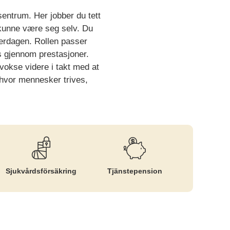
sentrum. Her jobber du tett
 kunne være seg selv. Du
verdagen. Rollen passer
s gjennom prestasjoner.
 vokse videre i takt med at
 hvor mennesker trives,
Sjukvårds­försäkring
Tjänste­pension