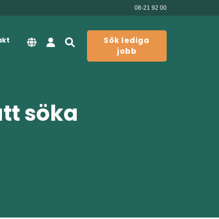
08-21 92 00
akt
Sök lediga
jobb
att söka