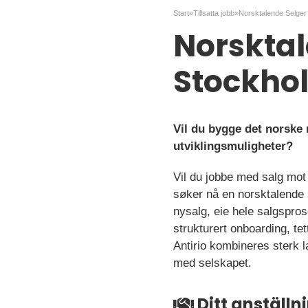
Start
»
Tillsatta jobb
»
Norsktalende Selger t
Norsktale
Stockho
Vil du bygge det norske
utviklingsmuligheter?
Vil du jobbe med salg mot 
søker nå en norsktalende 
nysalg, eie hele salgspro
strukturert onboarding, tet
Antirio kombineres sterk 
med selskapet.
Ditt anställ