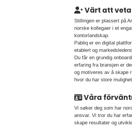
Värt att veta
Stillingen er plassert på
norske kollegaer i et engas
kontorlandskap.
Pabliq er en digital plattf
etablert og markedsledend
Du får en grundig onboardi
erfaring fra bransjen er de
og motiveres av å skape r
hvor du har store mulighete
Våra förvänt
Vi søker deg som har nors
ansvar. Vi tror du har erf
skape resultater og utvikl