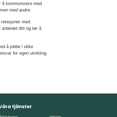
iker å kommunisere med
ammen med andre.
e relasjoner med
 arbeidet ditt og tør å
ed å jobbe i ulike
nsvar for egen utvikling.
Våra tjänster
Rekrytering
Interim