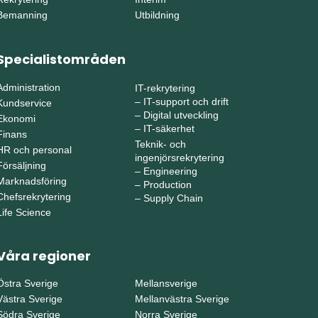
Bemanning
Utbildning
Specialistområden
Administration
IT-rekrytering
–
IT-support och drift
Kundservice
–
Digital utveckling
Ekonomi
–
IT-säkerhet
Finans
Teknik- och
HR och personal
ingenjörsrekrytering
Försäljning
–
Engineering
Marknadsföring
–
Production
Chefsrekrytering
–
Supply Chain
Life Science
Våra regioner
Östra Sverige
Mellansverige
Västra Sverige
Mellanvästra Sverige
Södra Sverige
Norra Sverige