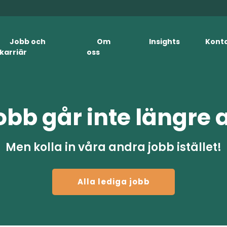
Jobb och
Om
Insights
Kont
karriär
oss
obb går inte längre 
Men kolla in våra andra jobb istället!
Alla lediga jobb