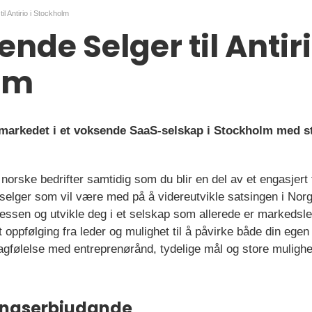
il Antirio i Stockholm
nde Selger til Antiri
lm
 markedet i et voksende SaaS-selskap i Stockholm med s
norske bedrifter samtidig som du blir en del av et engasjert
selger som vil være med på å videreutvikle satsingen i Nor
sessen og utvikle deg i et selskap som allerede er markedsle
t oppfølging fra leder og mulighet til å påvirke både din egen
lagfølelse med entreprenørånd, tydelige mål og store muligh
ningserbjudande