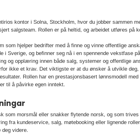
 Antirios kontor i Solna, Stockholm, hvor du jobber sammen 
jert salgsteam. Rollen er på heltid, og arbeidet utføres på ko
orm som hjelper bedrifter med å finne og vinne offentlige ansk
e i Sverige, og befinner seg nå i en spennende vekstfase p
ng og opplæring innen både salg, systemer og offentlige ansk
rfor ikke et krav. Det viktigste er at du ønsker å utvikle deg
esultater. Rollen har en prestasjonsbasert lønnsmodell med 
r til å påvirke egen inntekt.
ningar
k som morsmål eller snakker flytende norsk, og som trives i
aring fra kundeservice, salg, møtebooking eller lignende rolle
e deg videre.