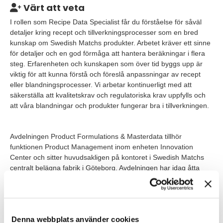
Värt att veta
I rollen som Recipe Data Specialist får du förståelse för såväl
detaljer kring recept och tillverkningsprocesser som en bred
kunskap om Swedish Matchs produkter. Arbetet kräver ett sinne
för detaljer och en god förmåga att hantera beräkningar i flera
steg. Erfarenheten och kunskapen som över tid byggs upp är
viktig för att kunna förstå och föreslå anpassningar av recept
eller blandningsprocesser. Vi arbetar kontinuerligt med att
säkerställa att kvalitetskrav och regulatoriska krav uppfylls och
att våra blandningar och produkter fungerar bra i tillverkningen.
Avdelningen Product Formulations & Masterdata tillhör
funktionen Product Management inom enheten Innovation
Center och sitter huvudsakligen på kontoret i Swedish Matchs
centralt belägna fabrik i Göteborg. Avdelningen har idag åtta
medarbetare varav hälften arbetar inom området för recept mot
produktion.
Våra förväntningar
Denna webbplats använder cookies