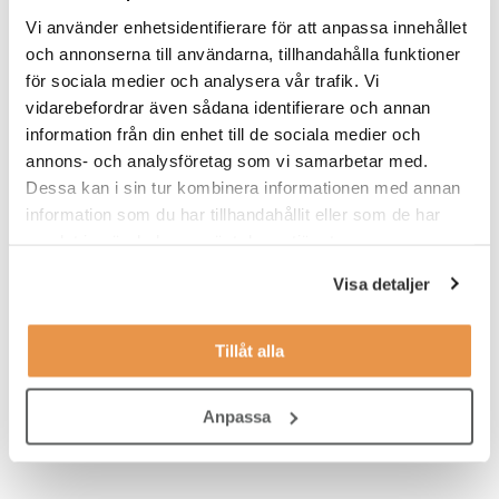
Till rollen som Recipe Data Specialist söker vi någon med
Vi använder enhetsidentifierare för att anpassa innehållet
eftergymnasial utbildning inom kemiteknik, läkemedelsteknik
och annonserna till användarna, tillhandahålla funktioner
eller motsvarande och som har ett par års arbetslivserfarenhet
för sociala medier och analysera vår trafik. Vi
från verksamhet där såväl utveckling som produktion är central.
vidarebefordrar även sådana identifierare och annan
Goda kunskaper inom Excel samt B-körkort är ett krav.
information från din enhet till de sociala medier och
Meriterande är:
annons- och analysföretag som vi samarbetar med.
Dessa kan i sin tur kombinera informationen med annan
Erfarenhet av recepthantering med beräkning av
information som du har tillhandahållit eller som de har
materialbalanser.
samlat in när du har använt deras tjänster.
Hantering och upprättande av produktspecifikationer.
Visa detaljer
Vana från styrsystem för automatiserad tillverkning, eller
andra system för hantering av recept och
Tillåt alla
processparametrar.
Arbete i affärssystem (ERP) och produktinformationssystem
Anpassa
(PIM/PLM) med inriktning mot hantering av
receptformuleringar och produktdata.