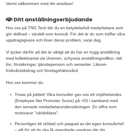
Varmt välkommen med din ansökan!
Ditt anställningserbjudande
Hos oss på TNG Tech blir du en betydelsefull medarbetare som
gör skillnad – särskilt som konsult. För det är du som träffar våra
uppdragsgivare och löser deras problem, varje dag.
Vi tycker därför att det är viktigt att du har en trygg anställning
med kollektivavtal via Unionen, schyssta anställningsvillkor, rätt
lön, försäkringar, tjänstepension och semester. Liksom
friskvårdsbidrag och företagshälsovård.
Hos oss kommer du:
Trivas på jobbet! Våra konsulter gav oss ett nöjdhetsindex
(Employee Net Promoter Score) på +55 i samband med
den senaste medarbetarundersökningen. En siffra som
motsvarar "världsklass".
Personligen bli stöttad och peppad av din egen konsultchef
– allt för att du ska få utvecklade uppdrag där din