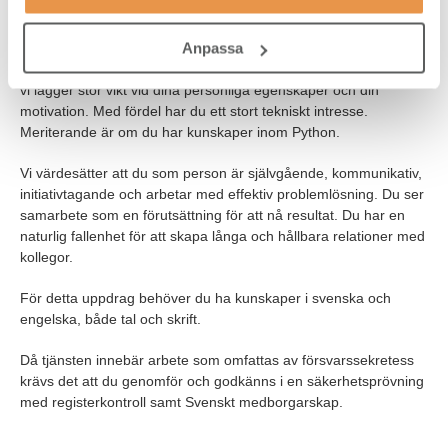
För denna tjänst behöver du ha en relevant utbildning inom
Anpassa
Elektronikkonstruktion och kunskaper inom CAD-verktyg. Du kan
med fördel vara nyexaminerad eller med något års erfarenhet,
vi lägger stor vikt vid dina personliga egenskaper och din
motivation. Med fördel har du ett stort tekniskt intresse.
Meriterande är om du har kunskaper inom Python.
Vi värdesätter att du som person är självgående, kommunikativ,
initiativtagande och arbetar med effektiv problemlösning. Du ser
samarbete som en förutsättning för att nå resultat. Du har en
naturlig fallenhet för att skapa långa och hållbara relationer med
kollegor.
För detta uppdrag behöver du ha kunskaper i svenska och
engelska, både tal och skrift.
Då tjänsten innebär arbete som omfattas av försvarssekretess
krävs det att du genomför och godkänns i en säkerhetsprövning
med registerkontroll samt Svenskt medborgarskap.