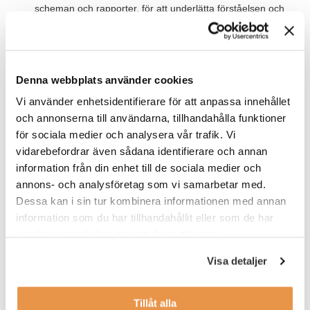
scheman och rapporter, för att underlätta förståelsen och
framtida underhåll
Bidra till underhållsarbetet med befintliga elektroniska
system, samt implementera uppgraderingar och
förbättringar vid behov.
Denna webbplats använder cookies
Vi använder enhetsidentifierare för att anpassa innehållet
och annonserna till användarna, tillhandahålla funktioner
Värt att veta
för sociala medier och analysera vår trafik. Vi
Vi förstår att du antagligen vill veta mer om arbetsplatsen men
vidarebefordrar även sådana identifierare och annan
av olika skäl är namnet på företaget inledningsvis konfidentiellt.
information från din enhet till de sociala medier och
Låter jobbet intressant i sin helhet bör du absolut söka idag, så
annons- och analysföretag som vi samarbetar med.
tar vi dina frågor i sinom tid.
Dessa kan i sin tur kombinera informationen med annan
I detta uppdrag finns goda möjligheter till överrekrytering hos
information som du har tillhandahållit eller som de har
kunden i Linköping.
samlat in när du har använt deras tjänster.
Jobbet passar bra för dig som nyligen examinerad och redo att
Visa detaljer
starta din karriär!
Tillåt alla
Våra förväntningar