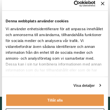
stort eget ansvar. Du ingår i ett team på 22 personer.
Avdelningen är placerad i Stockholm.
Det är en snabb tillsättning och du bör söka tjänsten omgående
om du finner tjänsten intressant. Detta är ett konsultuppdrag
Denna webbplats använder cookies
som startar omgående och sträcker sig fram till sista november.
Vi använder enhetsidentifierare för att anpassa innehållet
och annonserna till användarna, tillhandahålla funktioner
för sociala medier och analysera vår trafik. Vi
Våra förväntningar
vidarebefordrar även sådana identifierare och annan
information från din enhet till de sociala medier och
Stort intresse av politik och omvärld
annons- och analysföretag som vi samarbetar med.
Examen inom Statsvetenskap, Juridik eller Ekonomi
Dessa kan i sin tur kombinera informationen med annan
information som du har tillhandahållit eller som de har
Flytande i svenska och engelska
samlat in när du har använt deras tjänster.
Noggrann och stimuleras att jobba mot klockan
Visa detaljer
Tillåt alla
Kontakta oss