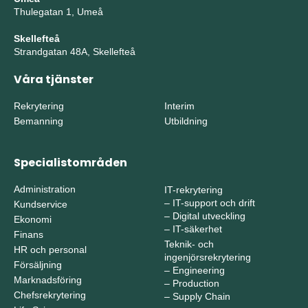
Thulegatan 1, Umeå
Skellefteå
Strandgatan 48A, Skellefteå
Våra tjänster
Rekrytering
Interim
Bemanning
Utbildning
Specialistområden
Administration
IT-rekrytering
–
IT-support och drift
Kundservice
–
Digital utveckling
Ekonomi
–
IT-säkerhet
Finans
Teknik- och
HR och personal
ingenjörsrekrytering
Försäljning
–
Engineering
Marknadsföring
–
Production
Chefsrekrytering
–
Supply Chain