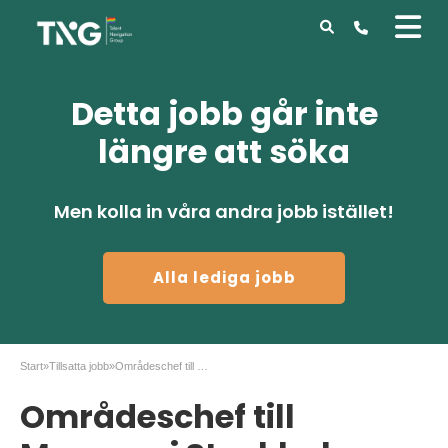
Detta jobb går inte
längre att söka
Men kolla in våra andra jobb istället!
Alla lediga jobb
Start
»
Tillsatta jobb
»
Områdeschef till Myrorna i Stockholm
Områdeschef till