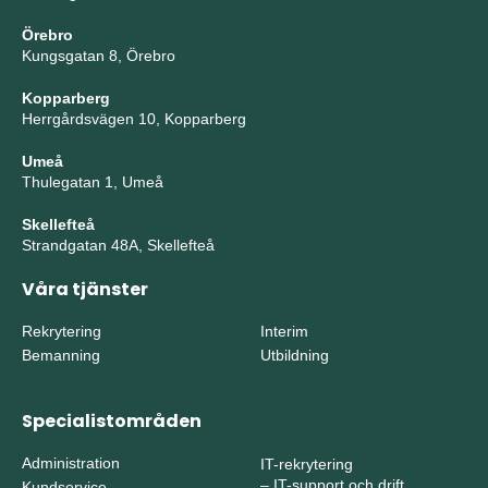
Örebro
Kungsgatan 8, Örebro
Kopparberg
Herrgårdsvägen 10, Kopparberg
Umeå
Thulegatan 1, Umeå
Skellefteå
Strandgatan 48A, Skellefteå
Våra tjänster
Rekrytering
Interim
Bemanning
Utbildning
Specialistområden
Administration
IT-rekrytering
–
IT-support och drift
Kundservice