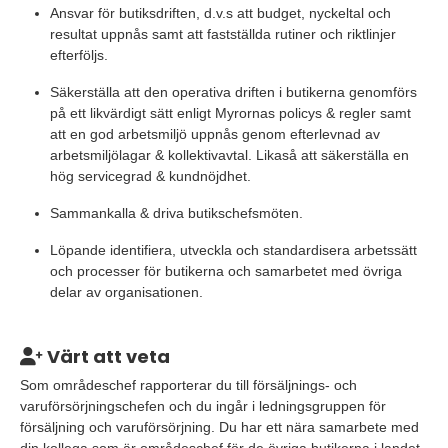
Ansvar för butiksdriften, d.v.s att budget, nyckeltal och
resultat uppnås samt att fastställda rutiner och riktlinjer
efterföljs.
Säkerställa att den operativa driften i butikerna genomförs
på ett likvärdigt sätt enligt Myrornas policys & regler samt
att en god arbetsmiljö uppnås genom efterlevnad av
arbetsmiljölagar & kollektivavtal. Likaså att säkerställa en
hög servicegrad & kundnöjdhet.
Sammankalla & driva butikschefsmöten.
Löpande identifiera, utveckla och standardisera arbetssätt
och processer för butikerna och samarbetet med övriga
delar av organisationen.
Värt att veta
Som områdeschef rapporterar du till försäljnings- och
varuförsörjningschefen och du ingår i ledningsgruppen för
försäljning och varuförsörjning. Du har ett nära samarbete med