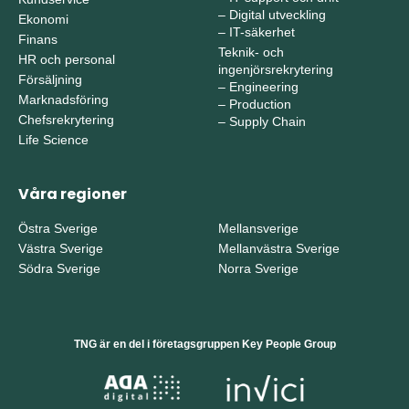
–
Digital utveckling
Ekonomi
–
IT-säkerhet
Finans
Teknik- och
HR och personal
ingenjörsrekrytering
Försäljning
–
Engineering
Marknadsföring
–
Production
Chefsrekrytering
–
Supply Chain
Life Science
Våra regioner
Östra Sverige
Mellansverige
Västra Sverige
Mellanvästra Sverige
Södra Sverige
Norra Sverige
TNG är en del i företagsgruppen Key People Group