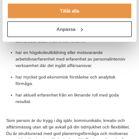
verksamhetsförbättringar och känner dig trygg i din
ledarroll.
Tillåt alla
är en duktig förändringsledare. Du är en god kommunikatör
som har drivit förändring för att säkerställa en motiverande
Anpassa
och effektiv arbetsplats samt utvecklat ditt område med gott
samarbete både internt och externt.
har en högskoleutbildning eller motsvarande
arbetslivserfarenhet med erfarenhet av personalintensiv
verksamhet där det ingått affärsansvar.
har mycket god ekonomisk förståelse och analytisk
förmåga.
har aktuell erfarenhet från en liknande roll med goda
resultat.
Som person är du trygg i dig själv, kommunikativ, kreativ och
affärsmässig utan att ge avkall på din ödmjukhet och flexibilitet.
Du är strukturerad med god planeringsförmåga och motiveras