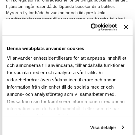
din kollega som är områdeschef för de övriga butikerna i landet.
I tjänsten ingår resor då du löpande besöker dina butiker.
Myrorna flyttar både huvudkontor och tidigare lokala
varuförsörjningsenheter till gemensamma nya fräscha lokaler i
Botkyrka under november/december 2022. Nya lokaler och
närhet till en större del av verksamheten, ger de bästa
förutsättningarna och möjligheterna för dig att vara med och
forma verksamheten framåt för att utveckla Myrornas butiker till
Denna webbplats använder cookies
nästa nivå!
Vi använder enhetsidentifierare för att anpassa innehållet
Tjänsten startar så snart rätt person kan vara på plats och
och annonserna till användarna, tillhandahålla funktioner
börjar med 6 månaders provanställning.
för sociala medier och analysera vår trafik. Vi
vidarebefordrar även sådana identifierare och annan
Våra förväntningar
information från din enhet till de sociala medier och
annons- och analysföretag som vi samarbetar med.
Vi lägger stor vikt vid dina personliga egenskaper men för att
vara aktuell för denna roll ser vi också att du:
Dessa kan i sin tur kombinera informationen med annan
information som du har tillhandahållit eller som de har
har goda ledarskapserfarenheter och ett par års erfarenhet
samlat in när du har använt deras tjänster.
av att leda genom ledare (t.ex. butikschefer) och gärna
med kollektivavtalsansluten personal inom retail. Du gillar
Visa detaljer
att kombinera ledarskapet med kontinuerliga