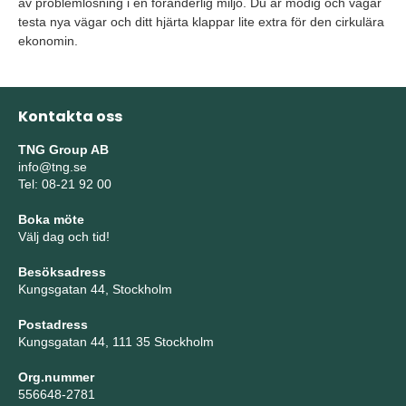
av problemlösning i en föränderlig miljö. Du är modig och vågar
testa nya vägar och ditt hjärta klappar lite extra för den cirkulära
ekonomin.
Kontakta oss
TNG Group AB
info@tng.se
Tel: 08-21 92 00
Boka möte
Välj dag och tid!
Besöksadress
Kungsgatan 44, Stockholm
Postadress
Kungsgatan 44, 111 35 Stockholm
Org.nummer
556648-2781