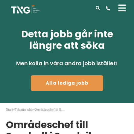
Detta jobb går inte
längre att söka
Men kolla in våra andra jobb istället!
Alla lediga jobb
Start
»
Tillsatta jobb
»
Områdeschef till Samhall i Sandviken
Områdeschef till