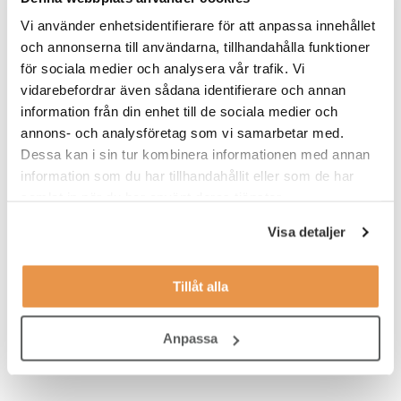
Våra förväntningar
Vi använder enhetsidentifierare för att anpassa innehållet
och annonserna till användarna, tillhandahålla funktioner
Ledarskapserfarenhet med drift-, personal- och
för sociala medier och analysera vår trafik. Vi
resultatansvar
vidarebefordrar även sådana identifierare och annan
B-körkort
information från din enhet till de sociala medier och
annons- och analysföretag som vi samarbetar med.
Gymnasieexamen
Dessa kan i sin tur kombinera informationen med annan
Svenska flytande i både tal och i skrift
information som du har tillhandahållit eller som de har
samlat in när du har använt deras tjänster.
Erfarenhet av kundrelationer med goda resultat är
meriterande
Visa detaljer
Erfarenhet av operativ drift inom aktuellt
verksamhetsområde är meriterande
Tillåt alla
Tidigare arbete med administration, dokumentation och
systemvana är meriterande
Anpassa
Ett upparbetat nätverk är meriterande.