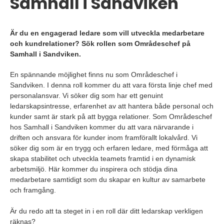
Samhall i Sandviken
Är du en engagerad ledare som vill utveckla medarbetare
och kundrelationer? Sök rollen som Områdeschef på
Samhall i Sandviken.
En spännande möjlighet finns nu som Områdeschef i
Sandviken. I denna roll kommer du att vara första linje chef med
personalansvar. Vi söker dig som har ett genuint
ledarskapsintresse, erfarenhet av att hantera både personal och
kunder samt är stark på att bygga relationer. Som Områdeschef
hos Samhall i Sandviken kommer du att vara närvarande i
driften och ansvara för kunder inom framförallt lokalvård. Vi
söker dig som är en trygg och erfaren ledare, med förmåga att
skapa stabilitet och utveckla teamets framtid i en dynamisk
arbetsmiljö. Här kommer du inspirera och stödja dina
medarbetare samtidigt som du skapar en kultur av samarbete
och framgång.
Är du redo att ta steget in i en roll där ditt ledarskap verkligen
räknas?