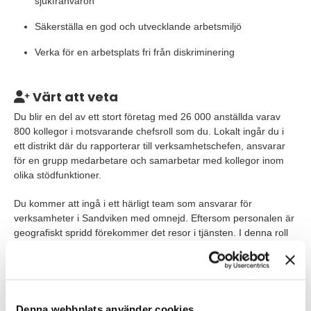
sjukfrånvaron
Säkerställa en god och utvecklande arbetsmiljö
Verka för en arbetsplats fri från diskriminering
Värt att veta
Du blir en del av ett stort företag med 26 000 anställda varav
800 kollegor i motsvarande chefsroll som du. Lokalt ingår du i
ett distrikt där du rapporterar till verksamhetschefen, ansvarar
för en grupp medarbetare och samarbetar med kollegor inom
olika stödfunktioner.
Du kommer att ingå i ett härligt team som ansvarar för
verksamheter i Sandviken med omnejd. Eftersom personalen är
geografiskt spridd förekommer det resor i tjänsten. I denna roll
förväntas du aktivt bidra till teamet och vara en närvarande och
stöttande chef för dina medarbetare.
Tjänsten innebär arbete
med säkerhetsklassade kunder och därför kommer ev en
säkerhetsprövning att genomföras vid anställning.
Denna webbplats använder cookies