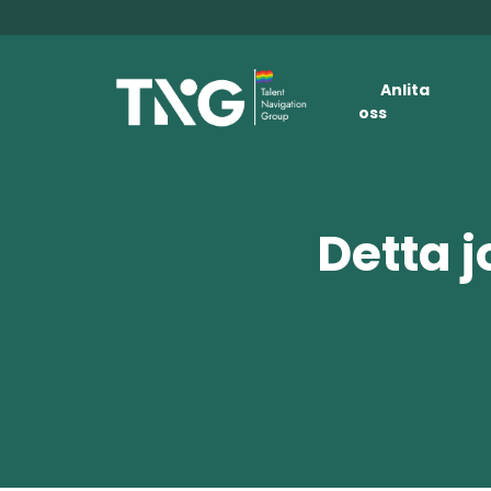
Anlita
oss
Detta j