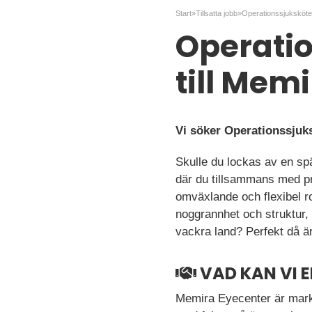
Start
»
Tillsatta jobb
»
Operati
till Mem
Vi söker Operationssjuk
Skulle du lockas av en sp
där du tillsammans med pro
omväxlande och flexibel r
noggrannhet och struktur, 
vackra land? Perfekt då 
VAD KAN VI 
Memira Eyecenter är mark