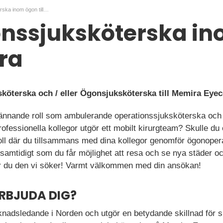
Operationssjuksköterska inom ögon till Memira
onssjuksköterska i
ira
sköterska och / eller Ögonsjuksköterska till Memira Eye
ännande roll som ambulerande operationssjuksköterska och 
fessionella kollegor utgör ett mobilt kirurgteam? Skulle du 
oll där du tillsammans med dina kollegor genomför ögonoper
samtidigt som du får möjlighet att resa och se nya städer oc
är du den vi söker! Varmt välkommen med din ansökan!
ERBJUDA DIG?
nadsledande i Norden och utgör en betydande skillnad för 