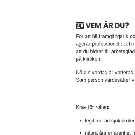
VEM ÄR DU?
För att bli framgångsrik o
agerar professionellt och m
att du bidrar till arbetsg
på kliniken.
Då din vardag är varierad 
Som person värdesätter v
Krav för rollen:
legitimerad sjuksköte
några års erfarenhet f