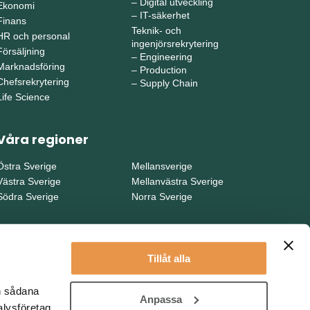
–
Digital utveckling
Ekonomi
–
IT-säkerhet
Finans
Teknik- och
HR och personal
ingenjörsrekrytering
Försäljning
–
Engineering
Marknadsföring
–
Production
Chefsrekrytering
–
Supply Chain
Life Science
Våra regioner
Östra Sverige
Mellansverige
Västra Sverige
Mellanvästra Sverige
Södra Sverige
Norra Sverige
Tillåt alla
en sådana
Anpassa
alysföretag