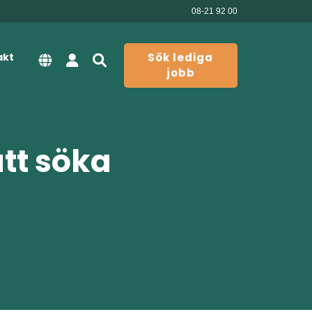
08-21 92 00
akt
Sök lediga
jobb
att söka