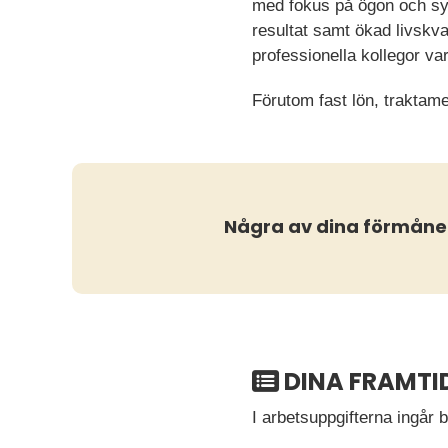
med fokus på ögon och syn
resultat samt ökad livskva
professionella kollegor va
Förutom fast lön, traktame
Några av dina förmåne
DINA FRAMTI
I arbetsuppgifterna ingår 