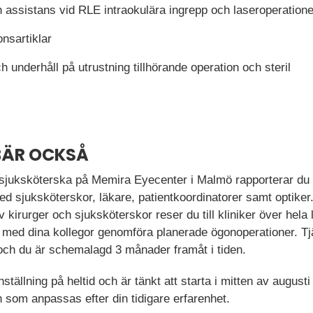
h assistans vid RLE intraokulära ingrepp och laseroperatione
onsartiklar
h underhåll på utrustning tillhörande operation och steril
BÄR OCKSÅ
sjuksköterska på Memira Eyecenter i Malmö rapporterar du 
ed sjuksköterskor, läkare, patientkoordinatorer samt optike
kirurger och sjuksköterskor reser du till kliniker över hela 
s med dina kollegor genomföra planerade ögonoperationer. Tj
och du är schemalagd 3 månader framåt i tiden.
nställning på heltid och är tänkt att starta i mitten av augus
 som anpassas efter din tidigare erfarenhet.