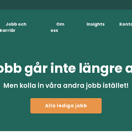
Jobb och
Om
Insights
Kont
karriär
oss
obb går inte längre 
Men kolla in våra andra jobb istället!
Alla lediga jobb