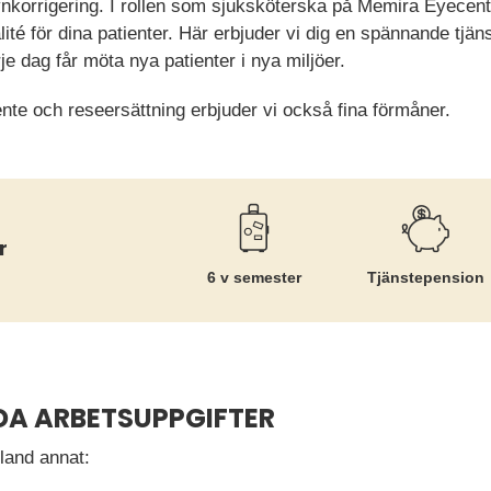
korrigering. I rollen som sjuksköterska på Memira Eyecenter 
lité för dina patienter. Här erbjuder vi dig en spännande tjä
rje dag får möta nya patienter i nya miljöer.
nte och reseersättning erbjuder vi också fina förmåner.
r
6 v semester
Tjänste­pension
DA ARBETSUPPGIFTER
bland annat: