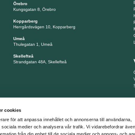
Örebro
Kungsgatan 8, Örebro
Kopparberg
Herrgårdsvägen 10, Kopparberg
Umeå
Thulegatan 1, Umeå
Skellefteå
Strandgatan 48A, Skellefteå
r cookies
erare för att anpassa innehållet och annonserna till användarna,
ör sociala medier och analysera vår trafik. Vi vidarebefordrar äv
ormation från din enhet till de sociala medier och annons- och an