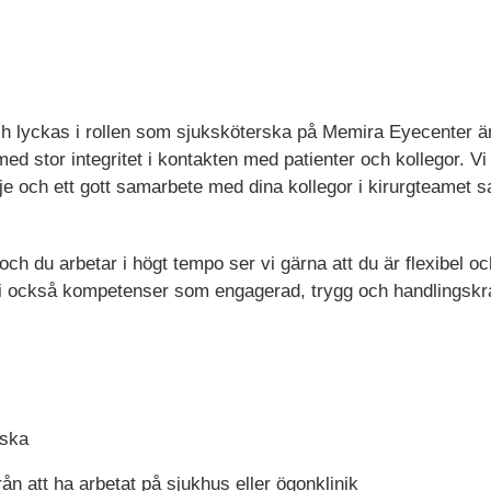
ch lyckas i rollen som sjuksköterska på Memira Eyecenter är 
ed stor integritet i kontakten med patienter och kollegor. Vi
lädje och ett gott samarbete med dina kollegor i kirurgteamet
och du arbetar i högt tempo ser vi gärna att du är flexibel 
i också kompetenser som engagerad, trygg och handlingskra
rska
rån att ha arbetat på sjukhus eller ögonklinik