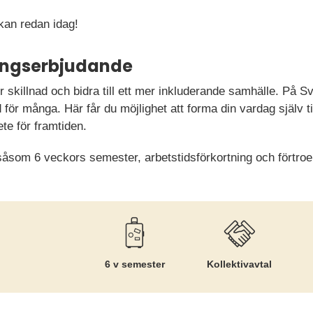
an redan idag!
ningserbjudande
r skillnad och bidra till ett mer inkluderande samhälle. På S
 för många. Här får du möjlighet att forma din vardag själv ti
te för framtiden.
såsom 6 veckors semester, arbetstidsförkortning och förtroe
6 v semester
Kollektiv­avtal