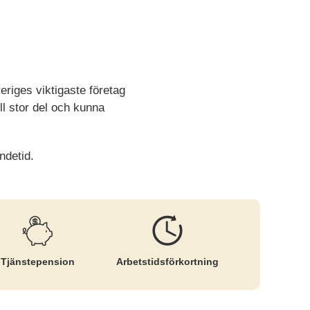
veriges viktigaste företag
ll stor del och kunna
ndetid.
Tjänste­pension
Arbetstids­förkortning