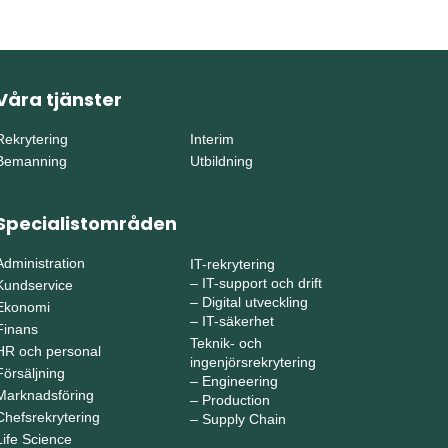
Våra tjänster
Rekrytering
Interim
Bemanning
Utbildning
Specialistområden
Administration
IT-rekrytering
–
IT-support och drift
Kundservice
–
Digital utveckling
Ekonomi
–
IT-säkerhet
Finans
Teknik- och
HR och personal
ingenjörsrekrytering
Försäljning
–
Engineering
Marknadsföring
–
Production
Chefsrekrytering
–
Supply Chain
Life Science