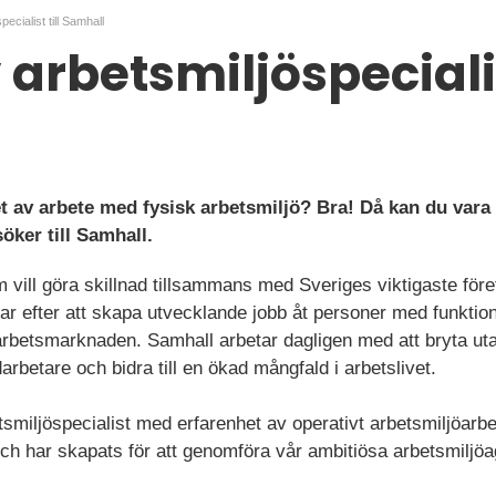
ecialist till Samhall
arbetsmiljöspecialist
et av arbete med fysisk arbetsmiljö? Bra! Då kan du vara
söker till Samhall.
m vill göra skillnad tillsammans med Sveriges viktigaste föret
var efter att skapa utvecklande jobb åt personer med funkti
 arbetsmarknaden. Samhall arbetar dagligen med att bryta ut
rbetare och bidra till en ökad mångfald i arbetslivet.
smiljöspecialist med erfarenhet av operativt arbetsmiljöarb
och har skapats för att genomföra vår ambitiösa arbetsmilj