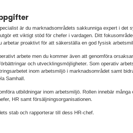
ppgifter
pecialist är du marknadsområdets sakkunniga expert i det 
 utgör ett viktigt stöd för chefer i vardagen. Ditt fokusområ
 arbetar proaktivt för att säkerställa en god fysisk arbetsmil
perativt arbete men du kommer även att genomföra orsaksana
 förbättringar och utvecklingsmöjligheter. Som operativ arbet
ttringsarbetet inom arbetsmiljö i marknadsområdet samt bidr
ela Samhall.
mföra utbildningar inom arbetsmiljö. Rollen innebär många o
er, HR samt försäljningsorganisationen.
ts stab och rapporterar till dess HR-chef.