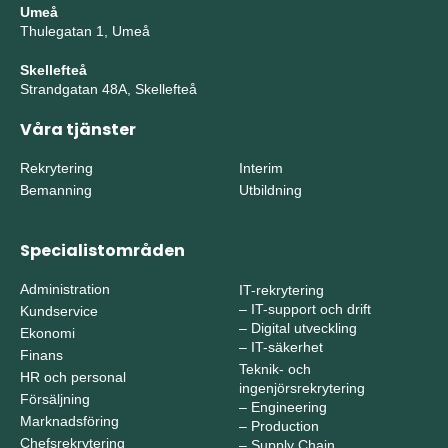
Umeå
Thulegatan 1, Umeå
Skellefteå
Strandgatan 48A, Skellefteå
Våra tjänster
Rekrytering
Interim
Bemanning
Utbildning
Specialistområden
Administration
IT-rekrytering
–
IT-support och drift
Kundservice
–
Digital utveckling
Ekonomi
–
IT-säkerhet
Finans
Teknik- och
HR och personal
ingenjörsrekrytering
Försäljning
–
Engineering
Marknadsföring
–
Production
Chefsrekrytering
–
Supply Chain