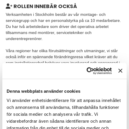
ROLLEN INNEBÄR OCKSÅ
Verksamheten i Stockholm består av vår montage- och
servicegrupp och har en personalstyrka på ca 10 medarbetare.
Du har två arbetsledare som driver det operativa arbetet
tillsammans med montörer, servicetekniker och
underentreprenörer.
Våra regioner har olika förutsättningar och utmaningar, vi står
också inför en spännande förändringsresa vilket kräver att du
som installationschef behöver vara involverad och engagerad i
affären för att skapa hållbara resultat. Här får du ta vid, leda och
följa ramarna som är satta men förväntas presentera lösningar i
stället för problem.
Denna webbplats använder cookies
Tjänsten och arbetstiderna är förlagda på dagtid, måndag till
fredag. I din roll förväntas du dock på eget initiativ att arbeta
Vi använder enhetsidentifierare för att anpassa innehållet
vissa helger och kvällar.
och annonserna till användarna, tillhandahålla funktioner
för sociala medier och analysera vår trafik. Vi
VEM ÄR DU?
vidarebefordrar även sådana identifierare och annan
information från din enhet till de sociala medier och