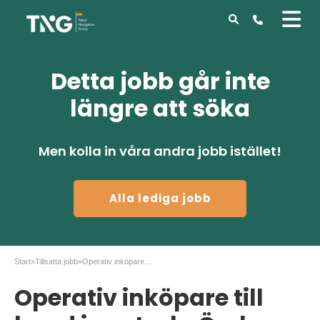
Detta jobb går inte
längre att söka
Men kolla in våra andra jobb istället!
Alla lediga jobb
Start
»
Tillsatta jobb
»
Operativ inköpare till kund i centrala Örebro
Operativ inköpare till