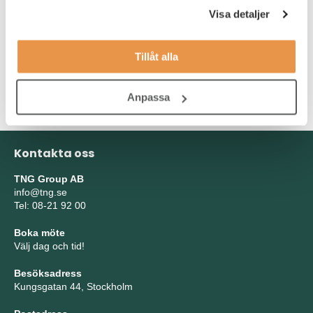
kunskaper i Office-paketet och har lätt för att arbeta i system.
Visa detaljer
För uppdraget lägger vi stor vikt vid din personlighet, men det är
samtidigt viktigt att du tidigare har jobbat med människor och att
Tillåt alla
du kan jobba med olika arbetsuppgifter parallellt med varandra.
Anpassa
Kontakta oss
TNG Group AB
info@tng.se
Tel: 08-21 92 00
Boka möte
Välj dag och tid!
Besöksadress
Kungsgatan 44, Stockholm