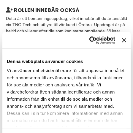
ROLLEN INNEBÄR OCKSÅ
Detta är ett bemanningsuppdrag, vilket innebär att du är anställd
via TNG Tech och uthyrd till vår kund i Örebro. Uppdraget är på
heltid och vi letar efter dig som kan starta omgående. Vi letar
efter 4-5 personer.
VEM ÄR DU?
Denna webbplats använder cookies
För rollen som operativ inköpare söker vi dig med förmågan att
Vi använder enhetsidentifierare för att anpassa innehållet
självständigt ta ansvar för dina arbetsuppgifter och med kvalitet
och annonserna till användarna, tillhandahålla funktioner
driva dessa framåt. Då du kommer att ha många interna som
för sociala medier och analysera vår trafik. Vi
externa kontaktytor söker vi dig med en god kommunikativ
vidarebefordrar även sådana identifierare och annan
förmåga och som är bra på att samarbeta med andra.
information från din enhet till de sociala medier och
Vi letar efter dig som är van vid administrativt arbete. Kanske
annons- och analysföretag som vi samarbetar med.
har du tidigare erfarenhet från logistik, inköp eller liknande
Dessa kan i sin tur kombinera informationen med annan
arbetsområden. Då du kommer att kommunicera med nationella
information som du har tillhandahållit eller som de har
som internationella leverantörer krävs det att du har goda
samlat in när du har använt deras tjänster.
kunskaper i både svenska och i engelska. Du har även goda