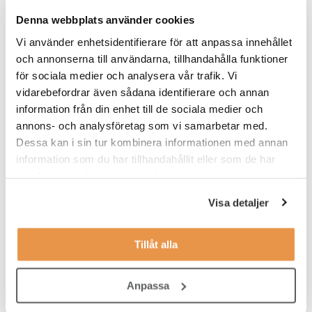
hinner med både kundkontakt och administrativt arbete. Till din
Denna webbplats använder cookies
hjälp har du avstämningar med en area manager, och under
Vi använder enhetsidentifierare för att anpassa innehållet
introduktionen tar du del av vilka rutiner som du behöver ha koll
på.
och annonserna till användarna, tillhandahålla funktioner
för sociala medier och analysera vår trafik. Vi
vidarebefordrar även sådana identifierare och annan
Våra förväntningar
information från din enhet till de sociala medier och
Vi söker dig som:
annons- och analysföretag som vi samarbetar med.
Dessa kan i sin tur kombinera informationen med annan
har ett intresse för service
information som du har tillhandahållit eller som de har
tycker träning och hälsa är intressant
samlat in när du har använt deras tjänster.
jobbar effektivt, organiserat och självständigt
Visa detaljer
har lätt att anpassa dig efter olika situationer
Tillåt alla
tycker om att bygga relationer med medlemmar
ser en långsiktighet med jobbet på Fitness24Seven
Anpassa
är minst 18 år gammal