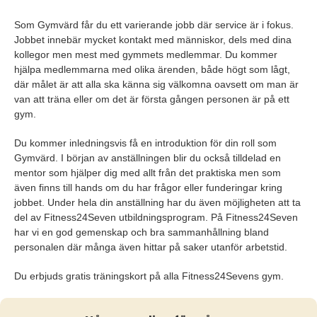
Som Gymvärd får du ett varierande jobb där service är i fokus.
Jobbet innebär mycket kontakt med människor, dels med dina
kollegor men mest med gymmets medlemmar. Du kommer
hjälpa medlemmarna med olika ärenden, både högt som lågt,
där målet är att alla ska känna sig välkomna oavsett om man är
van att träna eller om det är första gången personen är på ett
gym.
Du kommer inledningsvis få en introduktion för din roll som
Gymvärd. I början av anställningen blir du också tilldelad en
mentor som hjälper dig med allt från det praktiska men som
även finns till hands om du har frågor eller funderingar kring
jobbet. Under hela din anställning har du även möjligheten att ta
del av Fitness24Seven utbildningsprogram. På Fitness24Seven
har vi en god gemenskap och bra sammanhållning bland
personalen där många även hittar på saker utanför arbetstid.
Du erbjuds gratis träningskort på alla Fitness24Sevens gym.