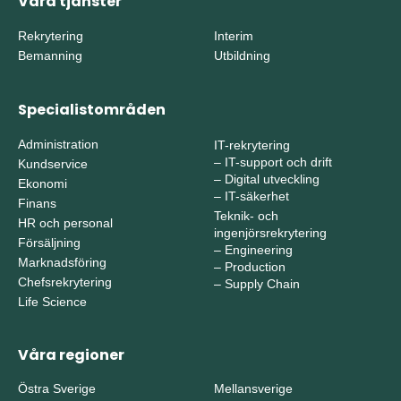
Våra tjänster
Rekrytering
Interim
Bemanning
Utbildning
Specialistområden
Administration
IT-rekrytering
–
IT-support och drift
Kundservice
–
Digital utveckling
Ekonomi
–
IT-säkerhet
Finans
Teknik- och
HR och personal
ingenjörsrekrytering
Försäljning
–
Engineering
Marknadsföring
–
Production
Chefsrekrytering
–
Supply Chain
Life Science
Våra regioner
Östra Sverige
Mellansverige