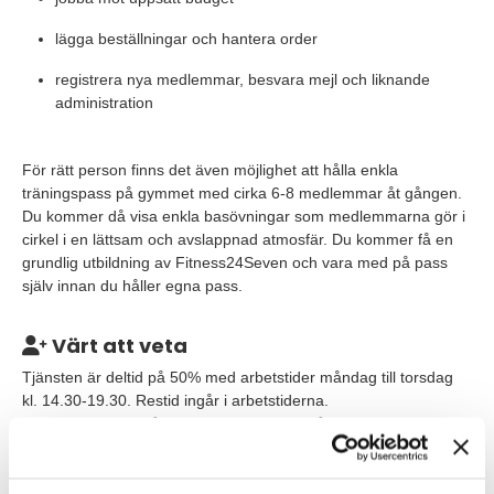
lägga beställningar och hantera order
registrera nya medlemmar, besvara mejl och liknande
administration
För rätt person finns det även möjlighet att hålla enkla
träningspass på gymmet med cirka 6-8 medlemmar åt gången.
Du kommer då visa enkla basövningar som medlemmarna gör i
cirkel i en lättsam och avslappnad atmosfär. Du kommer få en
grundlig utbildning av Fitness24Seven och vara med på pass
själv innan du håller egna pass.
Värt att veta
Tjänsten är deltid på 50% med arbetstider måndag till torsdag
kl. 14.30-19.30. Restid ingår i arbetstiderna.
Tänkt start är omgående. Du kommer att få en introduktion som
ger dig en bra grund att bygga vidare på i rollen som Gymvärd.
Du planerar själv ditt arbete dagligen och veckovis, så att du