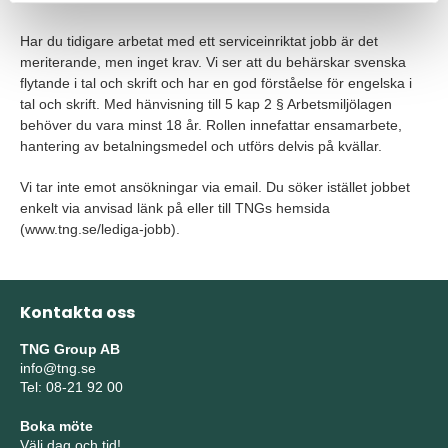
Har du tidigare arbetat med ett serviceinriktat jobb är det
meriterande, men inget krav. Vi ser att du behärskar svenska
flytande i tal och skrift och har en god förståelse för engelska i
tal och skrift. Med hänvisning till 5 kap 2 § Arbetsmiljölagen
behöver du vara minst 18 år. Rollen innefattar ensamarbete,
hantering av betalningsmedel och utförs delvis på kvällar.
Vi tar inte emot ansökningar via email. Du söker istället jobbet
enkelt via anvisad länk på eller till TNGs hemsida
(www.tng.se/lediga-jobb).
Kontakta oss
TNG Group AB
info@tng.se
Tel: 08-21 92 00
Boka möte
Välj dag och tid!