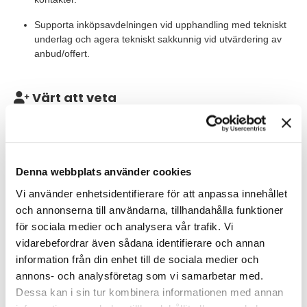
Supporta inköpsavdelningen vid upphandling med tekniskt
underlag och agera tekniskt sakkunnig vid utvärdering av
anbud/offert.
Värt att veta
Du ingår i ett team om 15 anställda och 25 konsulter utspridda
över våra siter i Perstorp, Stenungsund och Bruchhausen
(Tyskland). Teamet består av resurser inom disciplinerna
instrument, DCS och elkraft. Din närmsta chef är Automation
Denna webbplats använder cookies
Manager, Global Technology and Invertment. Rollen är placerad
i Perstorp, alternativt Stenungsund, och uppdrag på andra siter,
Vi använder enhetsidentifierare för att anpassa innehållet
både nationellt och internationellt, förekommer som en naturlig
och annonserna till användarna, tillhandahålla funktioner
del i arbetet.
för sociala medier och analysera vår trafik. Vi
vidarebefordrar även sådana identifierare och annan
Våra förväntningar
information från din enhet till de sociala medier och
Vi söker dig med erfarenhet som instrumentingenjör med fördel
annons- och analysföretag som vi samarbetar med.
inom processindustrin, petroleumindustrin, massa- och
Dessa kan i sin tur kombinera informationen med annan
pappersindustrin eller närliggande. I grunden har du en