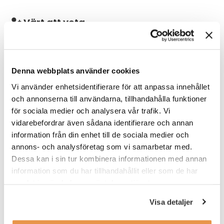
Värt att veta
Arbetstidsmåttet är 40,25 h/vecka. Eftersom detta är en
verksamhetsnära roll ser vi att du arbetar på plats i Tierp. På sikt
kan det vara möjligt att delvis arbeta remote. Planning Manager
rapporterar till Monteringschefen.
Denna webbplats använder cookies
Vi använder enhetsidentifierare för att anpassa innehållet
Tänkt start sker enligt överenskommelse. I denna process
och annonserna till användarna, tillhandahålla funktioner
arbetar vi med ett löpande urval vilket kan innebära att tjänsten
tillsätts innan sista ansökningsdag.
för sociala medier och analysera vår trafik. Vi
vidarebefordrar även sådana identifierare och annan
information från din enhet till de sociala medier och
Våra förväntningar
annons- och analysföretag som vi samarbetar med.
Vi lägger stor vikt vid din personliga egenskaper, men för att
Dessa kan i sin tur kombinera informationen med annan
vara aktuell och trivas i denna roll ser vi att du har;
information som du har tillhandahållit eller som de har
samlat in när du har använt deras tjänster.
kandidatexamen inom relevant akademiskt område
och/eller relevant arbetslivserfarenhet.
Visa detaljer
erfarenhet inom supply chain och planering.