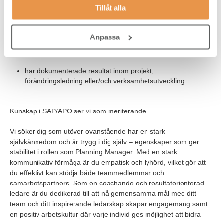
flytande kunskaper i svenska och engelska, både i tal samt
Tillåt alla
skrift.
god kunskap i MS Office 365, särskilt Microsoft Excel.
Anpassa
kunskap om Lean Production.
har dokumenterade resultat inom projekt,
förändringsledning eller/och verksamhetsutveckling
Kunskap i SAP/APO ser vi som meriterande.
Vi söker dig som utöver ovanstående har en stark
självkännedom och är trygg i dig själv – egenskaper som ger
stabilitet i rollen som Planning Manager. Med en stark
kommunikativ förmåga är du empatisk och lyhörd, vilket gör att
du effektivt kan stödja både teammedlemmar och
samarbetspartners. Som en coachande och resultatorienterad
ledare är du dedikerad till att nå gemensamma mål med ditt
team och ditt inspirerande ledarskap skapar engagemang samt
en positiv arbetskultur där varje individ ges möjlighet att bidra