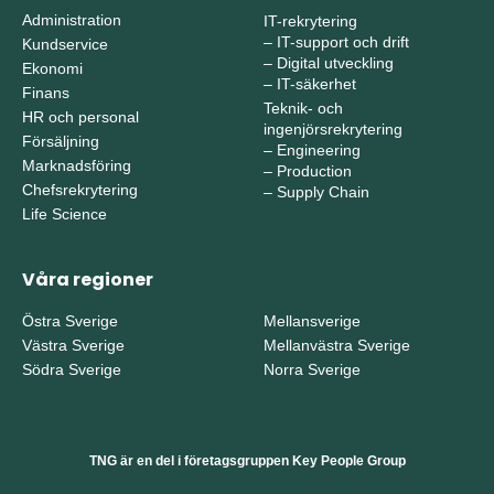
Administration
IT-rekrytering
–
IT-support och drift
Kundservice
–
Digital utveckling
Ekonomi
–
IT-säkerhet
Finans
Teknik- och
HR och personal
ingenjörsrekrytering
Försäljning
–
Engineering
Marknadsföring
–
Production
Chefsrekrytering
–
Supply Chain
Life Science
Våra regioner
Östra Sverige
Mellansverige
Västra Sverige
Mellanvästra Sverige
Södra Sverige
Norra Sverige
TNG är en del i företagsgruppen Key People Group