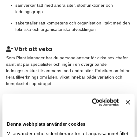
samverkar tätt med andra siter, stödfunktioner och
ledningsgrupp
säkerställer rätt kompetens och organisation i takt med den
tekniska och organisatoriska utvecklingen
Värt att veta
Som Plant Manager har du personalansvar för cirka sex chefer
samt ett par specialister och ingår i en övergripande
ledningsstruktur tillsammans med andra siter. Fabriken omfattar
flera tillverknings områden, vilket innebär både variation och
komplexitet i uppdraget.
Tjänsten är en tillsvidareanställning på heltid och inleds med sex
månaders provanställning. Som en del av rekryteringsprocessen
genomförs även bakgrundskontroll. Start enligt
överenskommelse.
Denna webbplats använder cookies
Våra förväntningar
Vi använder enhetsidentifierare för att anpassa innehållet