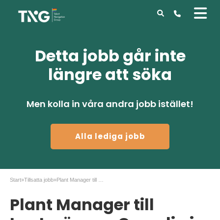
Detta jobb går inte
längre att söka
Men kolla in våra andra jobb istället!
Alla lediga jobb
Start
»
Tillsatta jobb
»
Plant Manager till Lantmännen Cerealia i Järna
Plant Manager till