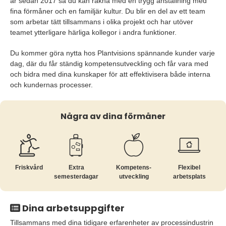
år sedan 2017 så du kan räkna med en trygg anställning med
fina förmåner och en familjär kultur. Du blir en del av ett team
som arbetar tätt tillsammans i olika projekt och har utöver
teamet ytterligare härliga kollegor i andra funktioner.
Du kommer göra nytta hos Plantvisions spännande kunder varje
dag, där du får ständig kompetensutveckling och får vara med
och bidra med dina kunskaper för att effektivisera både interna
och kundernas processer.
Några av dina förmåner
Friskvård
Extra
Kompetens­
Flexibel
semesterdagar
utveckling
arbetsplats
Dina arbetsuppgifter
Tillsammans med dina tidigare erfarenheter av processindustrin