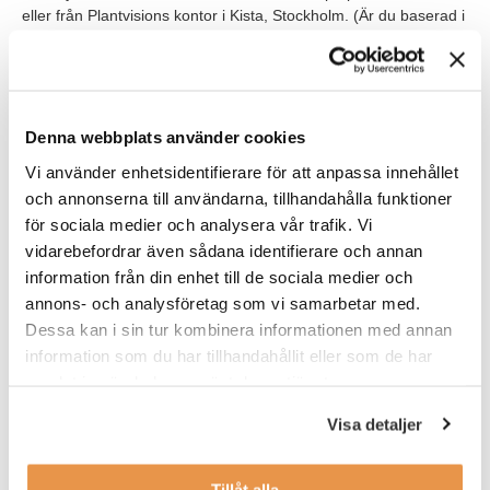
eller från Plantvisions kontor i Kista, Stockholm. (Är du baserad i
Göteborg finns det även möjlighet att utgå ifrån deras kontor
där). När du är varm i kläderna i arbetet och hos kund finns det
även möjlighet att arbeta på distans.
Du blir en del av ett kompetent och sammansvetsat team som
Denna webbplats använder cookies
rapporterar till konsultchefen. Som nyanställd hos Plantvision
Vi använder enhetsidentifierare för att anpassa innehållet
kommer du gå ett onboarding-program för PYP Programmet.
och annonserna till användarna, tillhandahålla funktioner
Tillsammans med konsulchefen kommer du var sjätte månad att
sätta upp olika mål som är kopplade till en lönetrappa, vilket gör
för sociala medier och analysera vår trafik. Vi
att om målen nås kommer även lönen att succesivt öka under
vidarebefordrar även sådana identifierare och annan
programmet.
information från din enhet till de sociala medier och
annons- och analysföretag som vi samarbetar med.
Våra förväntningar
Dessa kan i sin tur kombinera informationen med annan
information som du har tillhandahållit eller som de har
För att uppfylla kraven för denna position i Plantvisions PYP
Program behöver du:
samlat in när du har använt deras tjänster.
Visa detaljer
vara utbildad ingenjör.
ha arbetat minst 1år inom processindustrin (t.ex.
läkemedel, pappersbruk eller petroleumindustrin).