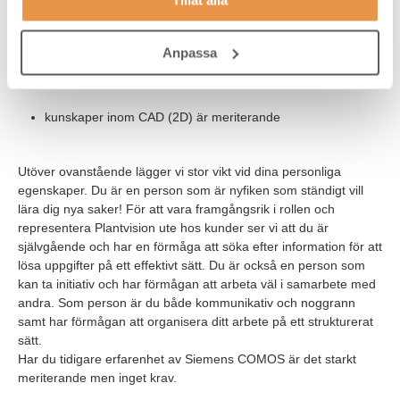
Tillåt alla
besitter grundläggande kunskaper inom programmering.
Anpassa
har mycket goda kunskaper i svenska samt engelska i tal
och skrift.
kunskaper inom CAD (2D) är meriterande
Utöver ovanstående lägger vi stor vikt vid dina personliga
egenskaper. Du är en person som är nyfiken som ständigt vill
lära dig nya saker! För att vara framgångsrik i rollen och
representera Plantvision ute hos kunder ser vi att du är
självgående och har en förmåga att söka efter information för att
lösa uppgifter på ett effektivt sätt. Du är också en person som
kan ta initiativ och har förmågan att arbeta väl i samarbete med
andra. Som person är du både kommunikativ och noggrann
samt har förmågan att organisera ditt arbete på ett strukturerat
sätt.
Har du tidigare erfarenhet av Siemens COMOS är det starkt
meriterande men inget krav.