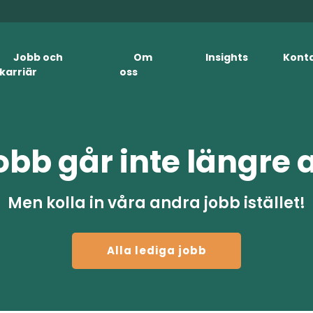
Jobb och
Om
Insights
Kont
karriär
oss
obb går inte längre 
Men kolla in våra andra jobb istället!
Alla lediga jobb