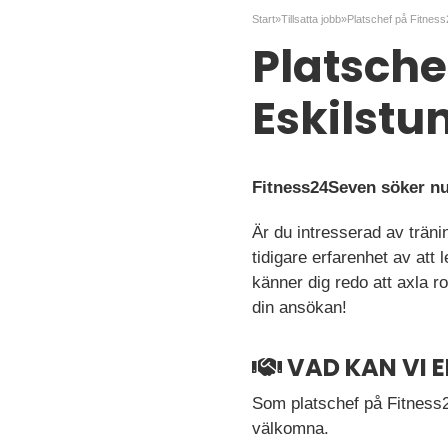
Start
»
Tillsatta jobb
»
Platsche
Eskilstu
Fitness24Seven söker nu 
Är du intresserad av trän
tidigare erfarenhet av att
känner dig redo att axla 
din ansökan!
VAD KAN VI 
Som platschef på Fitness
välkomna.