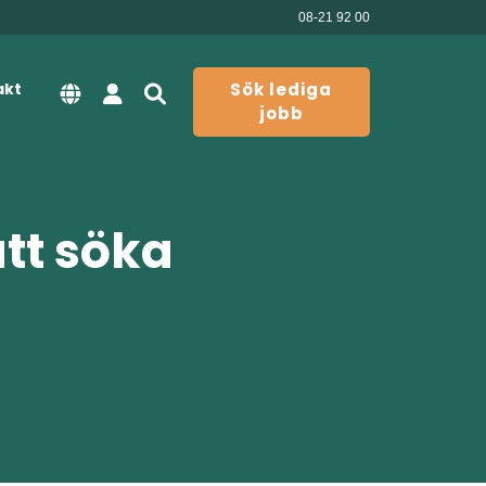
08-21 92 00
akt
Sök lediga
jobb
att söka