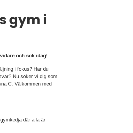
s gym i
vidare och sök idag!
ljning i fokus? Har du
ansvar? Nu söker vi dig som
lstuna C. Välkommen med
gymkedja där alla är