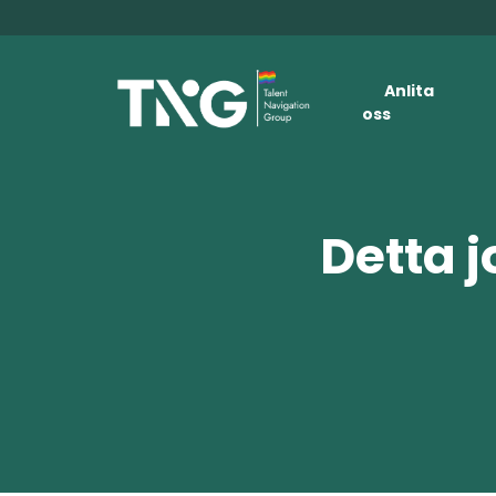
Anlita
oss
Detta j