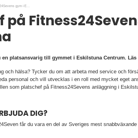
Platschef på Fitness24Sevens gym i Eskilstuna
f på Fitness24Seven
na
en platsansvarig till gymmet i Eskilstuna Centrum. Läs 
ing och hälsa? Tycker du om att arbeta med service och försä
 leda personal och vill utvecklas i en roll med mycket eget 
rollen som platschef på Fitness24Sevens anläggning i Eski
ERBJUDA DIG?
24Seven får du vara en del av Sveriges mest snabbväxande 