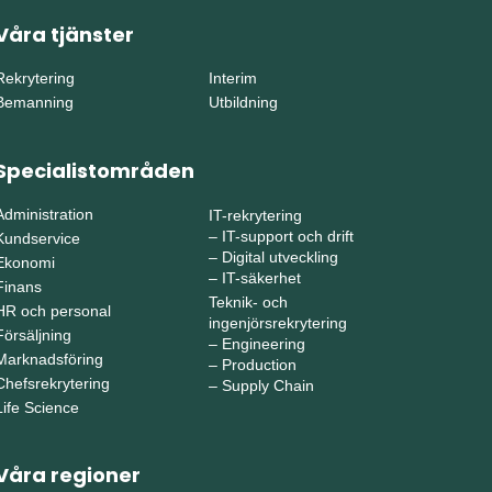
Våra tjänster
Rekrytering
Interim
Bemanning
Utbildning
Specialistområden
Administration
IT-rekrytering
–
IT-support och drift
Kundservice
–
Digital utveckling
Ekonomi
–
IT-säkerhet
Finans
Teknik- och
HR och personal
ingenjörsrekrytering
Försäljning
–
Engineering
Marknadsföring
–
Production
Chefsrekrytering
–
Supply Chain
Life Science
Våra regioner