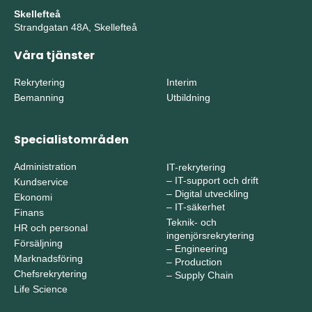
Skellefteå
Strandgatan 48A, Skellefteå
Våra tjänster
Rekrytering
Interim
Bemanning
Utbildning
Specialistområden
Administration
IT-rekrytering
–
IT-support och drift
Kundservice
–
Digital utveckling
Ekonomi
–
IT-säkerhet
Finans
Teknik- och
HR och personal
ingenjörsrekrytering
Försäljning
–
Engineering
Marknadsföring
–
Production
Chefsrekrytering
–
Supply Chain
Life Science