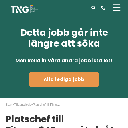
Detta jobb går inte
längre att söka
Men kolla in våra andra jobb istället!
Alla lediga jobb
Start
»
Tillsatta jobb
»
Platschef till Fitness24Seven i Luleå!
Platschef till