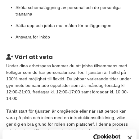
Sköta schemaläggning av personal och de personliga
tränarna
Sätta upp och jobba mot målen för anläggningen
Ansvara för inköp
Värt att veta
Under dina arbetspass kommer du att jobba tillsammans med
kollegor som du har personalansvar för. Tjänsten är heltid på
100% med möjlighet till flextid. Du jobbar varierande tider under
gymmets bemannade öppettider som är: måndag-torsdag kl.
12:00-21:00, fredagar kl. 12:00-17:00 samt lördagar kl. 10:00-
14:00.
Tänkt start för tjänsten är omgående eller när rätt person kan
vara på plats och inleds med en introduktionsutbildning, vilket
ger dig en bra grund för rollen som platschef. I denna process
arbetar vi med löpande urval och tjänsten kan komma att
tillsättas före sista ansökningsdag.