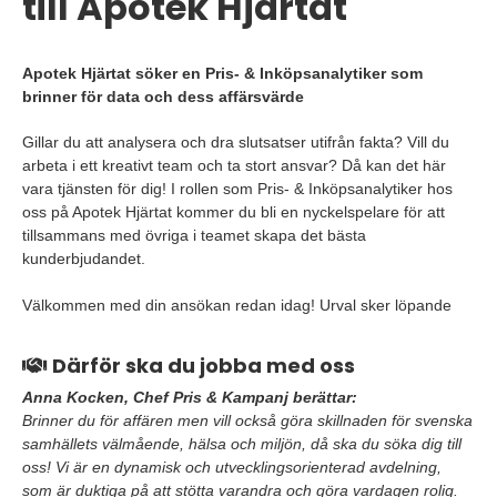
till Apotek Hjärtat
Apotek Hjärtat söker en Pris- & Inköpsanalytiker som
brinner för data och dess affärsvärde
Gillar du att analysera och dra slutsatser utifrån fakta? Vill du
arbeta i ett kreativt team och ta stort ansvar? Då kan det här
vara tjänsten för dig! I rollen som Pris- & Inköpsanalytiker hos
oss på Apotek Hjärtat kommer du bli en nyckelspelare för att
tillsammans med övriga i teamet skapa det bästa
kunderbjudandet.
Välkommen med din ansökan redan idag! Urval sker löpande
Därför ska du jobba med oss
Anna Kocken, Chef Pris & Kampanj berättar:
Brinner du för affären men vill också göra skillnaden för svenska
samhällets välmående, hälsa och miljön, då ska du söka dig till
oss! Vi är en dynamisk och utvecklingsorienterad avdelning,
som är duktiga på att stötta varandra och göra vardagen rolig.