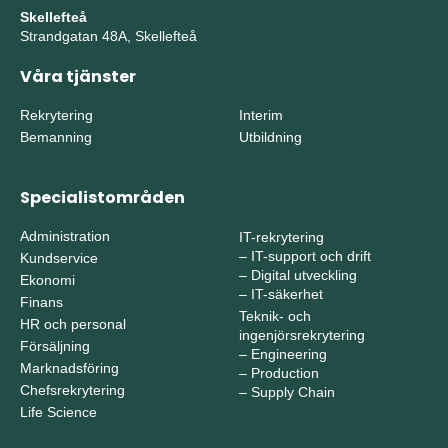
Skellefteå
Strandgatan 48A, Skellefteå
Våra tjänster
Rekrytering
Interim
Bemanning
Utbildning
Specialistområden
Administration
IT-rekrytering
–
IT-support och drift
Kundservice
–
Digital utveckling
Ekonomi
–
IT-säkerhet
Finans
Teknik- och
HR och personal
ingenjörsrekrytering
Försäljning
–
Engineering
Marknadsföring
–
Production
Chefsrekrytering
–
Supply Chain
Life Science