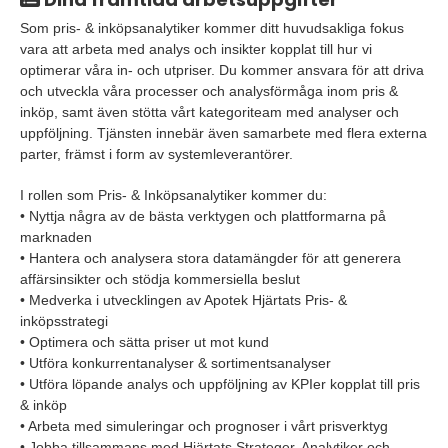
Som pris- & inköpsanalytiker kommer ditt huvudsakliga fokus
vara att arbeta med analys och insikter kopplat till hur vi
optimerar våra in- och utpriser. Du kommer ansvara för att driva
och utveckla våra processer och analysförmåga inom pris &
inköp, samt även stötta vårt kategoriteam med analyser och
uppföljning. Tjänsten innebär även samarbete med flera externa
parter, främst i form av systemleverantörer.
I rollen som Pris- & Inköpsanalytiker kommer du:
• Nyttja några av de bästa verktygen och plattformarna på
marknaden
• Hantera och analysera stora datamängder för att generera
affärsinsikter och stödja kommersiella beslut
• Medverka i utvecklingen av Apotek Hjärtats Pris- &
inköpsstrategi
• Optimera och sätta priser ut mot kund
• Utföra konkurrentanalyser & sortimentsanalyser
• Utföra löpande analys och uppföljning av KPIer kopplat till pris
& inköp
• Arbeta med simuleringar och prognoser i vårt prisverktyg
• Jobba tillsammans med Hjärtats Strateger, Analytiker och