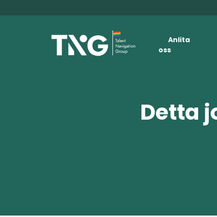
Anlita
oss
Detta j