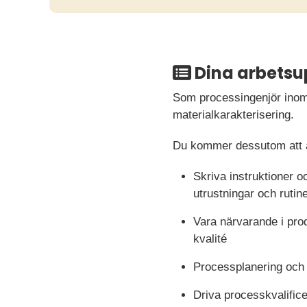
Dina arbetsu
Som processingenjör inom 
materialkarakterisering.
Du kommer dessutom att 
Skriva instruktioner o
utrustningar och rutin
Vara närvarande i pro
kvalité
Processplanering och p
Driva processkvalifice