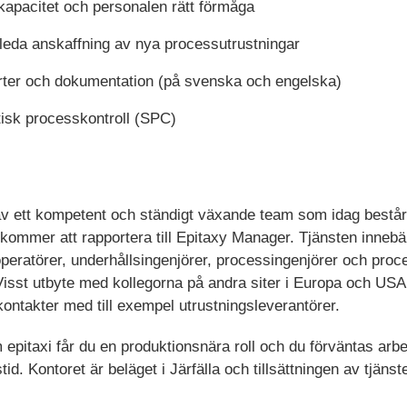
 kapacitet och personalen rätt förmåga
eda anskaffning av nya processutrustningar
rter och dokumentation (på svenska och engelska)
tisk processkontroll (SPC)
av ett kompetent och ständigt växande team som idag bestå
kommer att rapportera till Epitaxy Manager. Tjänsten innebä
operatörer, underhållsingenjörer, processingenjörer och proc
 Visst utbyte med kollegorna på andra siter i Europa och U
ntakter med till exempel utrustningsleverantörer.
pitaxi får du en produktionsnära roll och du förväntas arbet
id. Kontoret är beläget i Järfälla och tillsättningen av tjänste