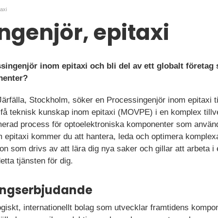
axi
ngenjör, epitaxi
singenjör inom epitaxi och bli del av ett globalt företag
nenter?
 Järfälla, Stockholm, söker en Processingenjör inom epitaxi ti
t få teknisk kunskap inom epitaxi (MOVPE) i en komplex till
timerad process för optoelektroniska komponenter som använ
epitaxi kommer du att hantera, leda och optimera komplexa
n som drivs av att lära dig nya saker och gillar att arbeta i 
ta tjänsten för dig.
ningserbjudande
ogiskt, internationellt bolag som utvecklar framtidens kompo