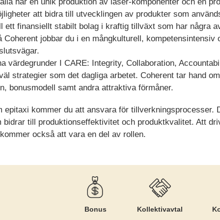
rfälla har en unik produktion av laser-komponenter och en pro
ligheter att bidra till utvecklingen av produkter som används 
ett finansiellt stabilt bolag i kraftig tillväxt som har några
å Coherent jobbar du i en mångkulturell, kompetensintensi
slutsvägar.
na värdegrunder I CARE: Integrity, Collaboration, Accountab
l strategier som det dagliga arbetet. Coherent tar hand om
n, bonusmodell samt andra attraktiva förmåner.
epitaxi kommer du att ansvara för tillverkningsprocesser.
 bidrar till produktionseffektivitet och produktkvalitet. Att d
r kommer också att vara en del av rollen.
Bonus
Kollektiv­avtal
Ko