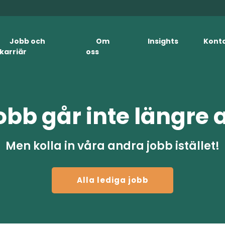
Jobb och
Om
Insights
Kont
karriär
oss
obb går inte längre 
Men kolla in våra andra jobb istället!
Alla lediga jobb