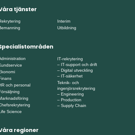
Våra tjänster
Rekrytering
Interim
Bemanning
Utbildning
Specialistområden
Administration
IT-rekrytering
–
IT-support och drift
Kundservice
–
Digital utveckling
Ekonomi
–
IT-säkerhet
Finans
Teknik- och
HR och personal
ingenjörsrekrytering
Försäljning
–
Engineering
Marknadsföring
–
Production
Chefsrekrytering
–
Supply Chain
Life Science
Våra regioner