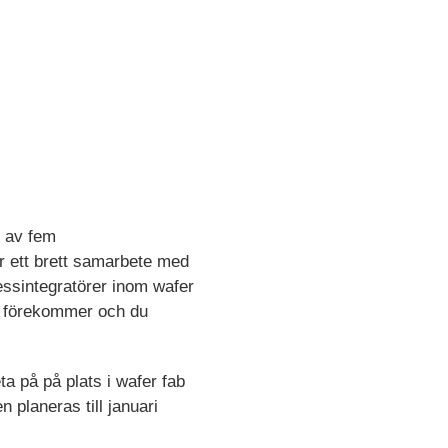
r av fem
r ett brett samarbete med
essintegratörer inom wafer
SA förekommer och du
a på på plats i wafer fab
n planeras till januari