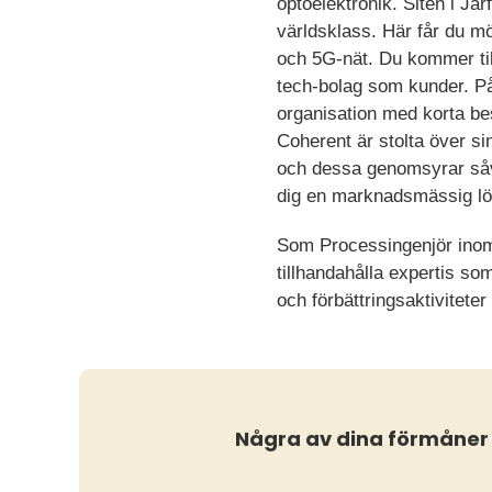
optoelektronik. Siten i Jä
världsklass. Här får du möj
och 5G-nät. Du kommer till 
tech-bolag som kunder. P
organisation med korta be
Coherent är stolta över si
och dessa genomsyrar såvä
dig en marknadsmässig lö
Som Processingenjör inom 
tillhandahålla expertis som
och förbättringsaktivitete
Några av dina förmåner