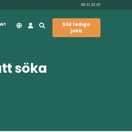
08-21 92 00
akt
Sök lediga
jobb
att söka