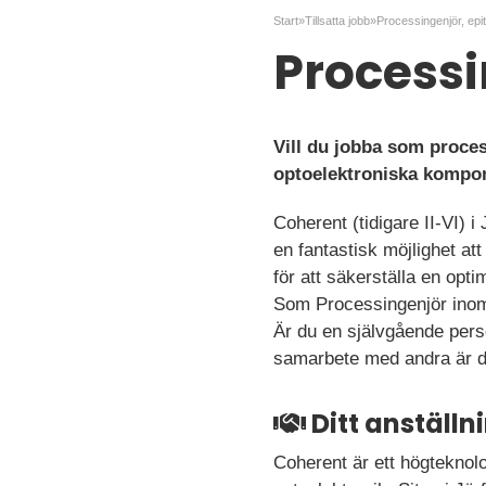
Start
»
Tillsatta jobb
»
Processingenjör, epit
Processi
Vill du jobba som proces
optoelektroniska kompo
Coherent (tidigare II-VI) i
en fantastisk möjlighet at
för att säkerställa en op
Som Processingenjör inom 
Är du en självgående perso
samarbete med andra är det
Ditt anställ
Coherent är ett högteknol