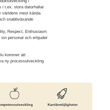
duktutveckling i
i t.ex. stora datorhallar
 av världens mest kända
v och snabbväxande
ility, Respect, Enthusiasm
 sin personal och erbjuder
 Du kommer att
riva ny processutveckling
mpetens­utveckling
Karriär­möjligheter