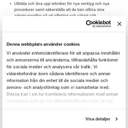
Utbilda och lära upp tekniker för nya verktyg och nya
procedurer samt säkerställa att de kan utföra sina
arbetsuppgifter på ett effektivt och säkert sätt.
Värt att veta
I rollen som processingenjör tillhör du avdelningen för arean Våt
Denna webbplats använder cookies
som idag består av tre medarbetare. Du samarbetar närmast
Vi använder enhetsidentifierare för att anpassa innehållet
med dina kollegor inom våt-arean samt andra areor såsom
och annonserna till användarna, tillhandahålla funktioner
torretsning / tunnfilmsdeponering, epitaxi, litografi och
nedtunning. Det innebär att du har många olika kontaktytor
för sociala medier och analysera vår trafik. Vi
både med kollegorna på siten i Järfälla och med kollegorna runt
vidarebefordrar även sådana identifierare och annan
om i världen.
information från din enhet till de sociala medier och
annons- och analysföretag som vi samarbetar med.
Din arbetsplats är Coherents kontor som är beläget i Järfälla,
Dessa kan i sin tur kombinera informationen med annan
Stockholm. Tjänsten är på heltid och önskad start är så snart
information som du har tillhandahållit eller som de har
som möjligt, med hänsyn till eventuell uppsägningstid.
samlat in när du har använt deras tjänster.
Våra förväntningar
Visa detaljer
Vi söker dig som är civilingenjör eller PhD i kemi eller