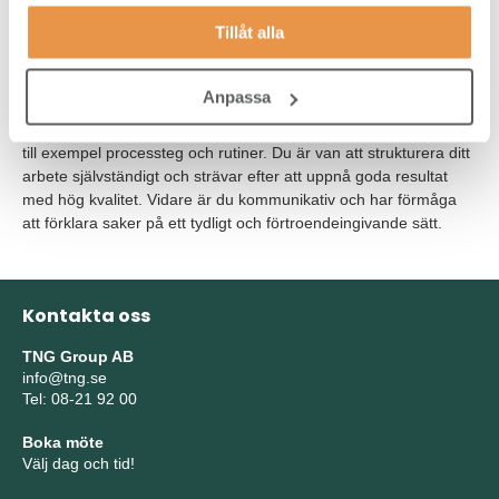
motsvarande inriktning. Det är en fördel om du har erfarenhet
Tillåt alla
av arbete inom tillverkningsindustrin, produktion eller
renrumsmiljö. Vidare ser vi gärna att du är flytande i svenska
och engelska, i både tal och skrift.
Anpassa
Som person är du nyfiken och drivs av att förbättra och utveckla
till exempel processteg och rutiner. Du är van att strukturera ditt
arbete självständigt och strävar efter att uppnå goda resultat
med hög kvalitet. Vidare är du kommunikativ och har förmåga
att förklara saker på ett tydligt och förtroendeingivande sätt.
Kontakta oss
TNG Group AB
info@tng.se
Tel: 08-21 92 00
Boka möte
Välj dag och tid!