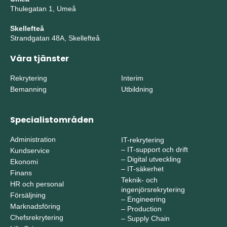
Thulegatan 1, Umeå
Skellefteå
Strandgatan 48A, Skellefteå
Våra tjänster
Rekrytering
Interim
Bemanning
Utbildning
Specialistområden
Administration
IT-rekrytering
–
IT-support och drift
Kundservice
–
Digital utveckling
Ekonomi
–
IT-säkerhet
Finans
Teknik- och
HR och personal
ingenjörsrekrytering
Försäljning
–
Engineering
Marknadsföring
–
Production
Chefsrekrytering
–
Supply Chain