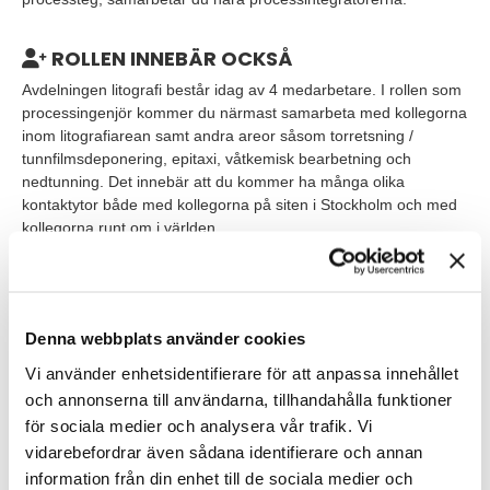
ROLLEN INNEBÄR OCKSÅ
Avdelningen litografi består idag av 4 medarbetare. I rollen som
processingenjör kommer du närmast samarbeta med kollegorna
inom litografiarean samt andra areor såsom torretsning /
tunnfilmsdeponering, epitaxi, våtkemisk bearbetning och
nedtunning. Det innebär att du kommer ha många olika
kontaktytor både med kollegorna på siten i Stockholm och med
kollegorna runt om i världen.
Kontoret är beläget i Järfälla. Tjänsten är på heltid och önskad
start är så snart som möjligt, med hänsyn till eventuell
uppsägningstid.
Denna webbplats använder cookies
Vi använder enhetsidentifierare för att anpassa innehållet
och annonserna till användarna, tillhandahålla funktioner
VEM ÄR DU?
för sociala medier och analysera vår trafik. Vi
vidarebefordrar även sådana identifierare och annan
Vi söker dig som i grunden är civilingenjör, eller annan relevant
bakgrund, med några års yrkeserfarenhet. Har du dessutom
information från din enhet till de sociala medier och