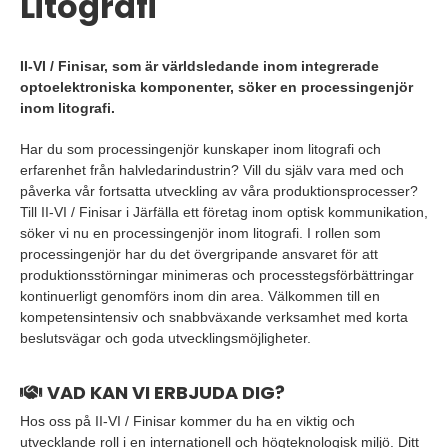
Litografi
II-VI / Finisar, som är världsledande inom integrerade
optoelektroniska komponenter, söker en processingenjör
inom litografi.
Har du som processingenjör kunskaper inom litografi och
erfarenhet från halvledarindustrin? Vill du själv vara med och
påverka vår fortsatta utveckling av våra produktionsprocesser?
Till II-VI / Finisar i Järfälla ett företag inom optisk kommunikation,
söker vi nu en processingenjör inom litografi. I rollen som
processingenjör har du det övergripande ansvaret för att
produktionsstörningar minimeras och processtegsförbättringar
kontinuerligt genomförs inom din area. Välkommen till en
kompetensintensiv och snabbväxande verksamhet med korta
beslutsvägar och goda utvecklingsmöjligheter.
VAD KAN VI ERBJUDA DIG?
Hos oss på II-VI / Finisar kommer du ha en viktig och
utvecklande roll i en internationell och högteknologisk miljö. Ditt