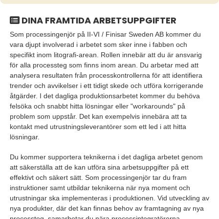
DINA FRAMTIDA ARBETSUPPGIFTER
Som processingenjör på II-VI / Finisar Sweden AB kommer du
vara djupt involverad i arbetet som sker inne i fabben och
specifikt inom litografi-arean. Rollen innebär att du är ansvarig
för alla processteg som finns inom arean. Du arbetar med att
analysera resultaten från processkontrollerna för att identifiera
trender och avvikelser i ett tidigt skede och utföra korrigerande
åtgärder. I det dagliga produktionsarbetet kommer du behöva
felsöka och snabbt hitta lösningar eller "workarounds" på
problem som uppstår. Det kan exempelvis innebära att ta
kontakt med utrustningsleverantörer som ett led i att hitta
lösningar.
Du kommer supportera teknikerna i det dagliga arbetet genom
att säkerställa att de kan utföra sina arbetsuppgifter på ett
effektivt och säkert sätt. Som processingenjör tar du fram
instruktioner samt utbildar teknikerna när nya moment och
utrustningar ska implementeras i produktionen. Vid utveckling av
nya produkter, där det kan finnas behov av framtagning av nya
processteg, samarbetar du nära processintegratörerna.