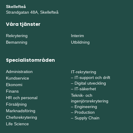
Skellefteå
Strandgatan 48A, Skellefteå
Våra tjänster
Rekrytering
Interim
Bemanning
Utbildning
Specialistområden
Administration
IT-rekrytering
–
IT-support och drift
Kundservice
–
Digital utveckling
Ekonomi
–
IT-säkerhet
Finans
Teknik- och
HR och personal
ingenjörsrekrytering
Försäljning
–
Engineering
Marknadsföring
–
Production
Chefsrekrytering
–
Supply Chain
Life Science