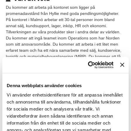
Du kommer att arbeta på kontoret som ligger på
promenadavstånd från Hyllie med goda pendlingsmöjligheter.
På kontoret i Malmö arbetar ett 30-tal personer inom bland
annat sälj, kundsupport, lager, inköp, HR och ekonomi.
Tillverkningen av våra produkter sker i andra delar av världen.
Du kommer att ingå teamet inom Operations som har Norden
som sitt ansvarsområde. Du kommer att arbeta i ett litet men
erfaret team och ha ett nära samarbete med sälj, kundservice,
logistik och materialbehovsplanering (MRP). Du kommer att få
en gedigen introduktion samt en mentor som stöttar dig i din nya
roll. Rollen kan komma att innefatta resor såsom kundmöten
och resor inom koncernen.
Denna webbplats använder cookies
Våra förväntningar
Vi använder enhetsidentifierare för att anpassa innehållet
Vi ser gärna att du har några års erfarenhet av en liknande roll.
och annonserna till användarna, tillhandahålla funktioner
Du har en gymnasieutbildning med teknisk inriktning, gärna
för sociala medier och analysera vår trafik. Vi
inom el/automation. Det är meriterande om du även har en
vidarebefordrar även sådana identifierare och annan
eftergymnasial utbildning med teknisk inriktning. Du har ett stort
information från din enhet till de sociala medier och
intresse för teknik. Du är även praktiskt lagd och drar dig inte för
annons- och analysföretag som vi samarbetar med.
att fixa det sista med skruvdragaren. Att skapa lösningar med