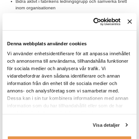
Bidra aktivt i fabrikens ledningsgrupp och samverka brett
inom organisationen
Värt att veta
Rollen är placerad i Tierp och rapporterar till platschefen. Du
ingår i fabrikens ledningsgrupp och får fyra direktrapporterande
Denna webbplats använder cookies
chefer. Verksamheten är tekniskt komplex med höga krav på
Vi använder enhetsidentifierare för att anpassa innehållet
fysisk närvaro. Tjänsten är tillsvidare, heltid, med start enligt
och annonserna till användarna, tillhandahålla funktioner
överenskommelse. Resor kan förekomma. Du får stöd i
för sociala medier och analysera vår trafik. Vi
onboarding av nuvarande chef som finns kvar i organisationen.
vidarebefordrar även sådana identifierare och annan
information från din enhet till de sociala medier och
Våra förväntningar
annons- och analysföretag som vi samarbetar med.
Vi söker dig med civilingenjörsexamen eller motsvarande teknisk
Dessa kan i sin tur kombinera informationen med annan
bakgrund. Du har erfarenhet av chefsansvar, gärna inom
information som du har tillhandahållit eller som de har
tillverkningsindustrin eller en liknande verksamhet och har vana
samlat in när du har använt deras tjänster.
av både förbättringsarbete och teknikutveckling. Som ledare är
du tydlig, nyfiken och lyhörd – och trivs med att skapa struktur,
Visa detaljer
driva utveckling och bygga relationer i en organisation som
ständigt rör sig framåt. Goda kunskaper i svenska och engelska