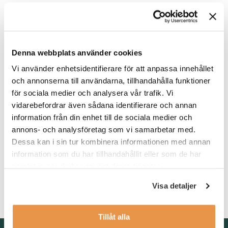
Värt att veta
Detta är ett konsultuppdrag på minst 6 månader på heltid till
dormakaba i Eskilstuna. I rollen förväntas du arbeta på plats på
kontoret tillsammans med teamet.
Denna webbplats använder cookies
Vi använder enhetsidentifierare för att anpassa innehållet
och annonserna till användarna, tillhandahålla funktioner
Våra förväntningar
för sociala medier och analysera vår trafik. Vi
vidarebefordrar även sådana identifierare och annan
För att lyckas i rollen tror vi att du har en högskoleutbildning
information från din enhet till de sociala medier och
inom relevant område alternativt motsvarande erfarenhet.
Vidare har du erfarenhet av ledarskap i en producerande
annons- och analysföretag som vi samarbetar med.
verksamhet.
Dessa kan i sin tur kombinera informationen med annan
information som du har tillhandahållit eller som de har
Vi ser också att du har erfarenhet från att arbeta med ständiga
samlat in när du har använt deras tjänster.
förbättringar, är en van användare av ERP-system, har goda
kunskaper inom Lean Production samt god förmåga att uttrycka
Visa detaljer
dig i svenska och engelska i tal och skrift.
Tillåt alla