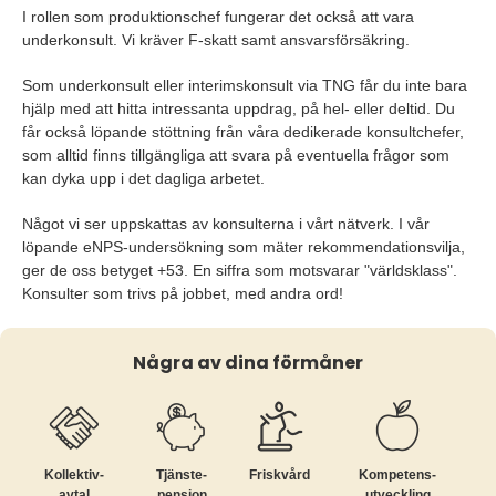
I rollen som produktionschef fungerar det också att vara
underkonsult. Vi kräver F-skatt samt ansvarsförsäkring.
Som underkonsult eller interimskonsult via TNG får du inte bara
hjälp med att hitta intressanta uppdrag, på hel- eller deltid. Du
får också löpande stöttning från våra dedikerade konsultchefer,
som alltid finns tillgängliga att svara på eventuella frågor som
kan dyka upp i det dagliga arbetet.
Något vi ser uppskattas av konsulterna i vårt nätverk. I vår
löpande eNPS-undersökning som mäter rekommendationsvilja,
ger de oss betyget +53. En siffra som motsvarar "världsklass".
Konsulter som trivs på jobbet, med andra ord!
Några av dina förmåner
Kollektiv­
Tjänste­
Friskvård
Kompetens­
avtal
pension
utveckling