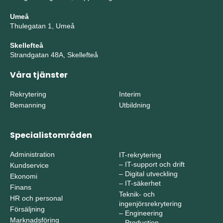
Umeå
Thulegatan 1, Umeå
Skellefteå
Strandgatan 48A, Skellefteå
Våra tjänster
Rekrytering
Interim
Bemanning
Utbildning
Specialistområden
Administration
IT-rekrytering
–
IT-support och drift
Kundservice
–
Digital utveckling
Ekonomi
–
IT-säkerhet
Finans
Teknik- och
HR och personal
ingenjörsrekrytering
Försäljning
–
Engineering
Marknadsföring
–
Production