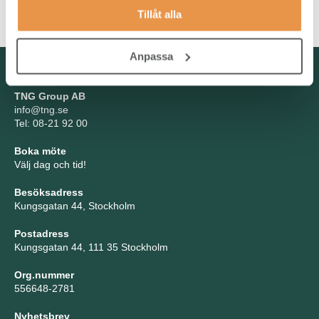
bygga team och vill vara en närvarande och stöttande chef.
Tillåt alla
Anpassa
Kontakta oss
TNG Group AB
info@tng.se
Tel: 08-21 92 00
Boka möte
Välj dag och tid!
Besöksadress
Kungsgatan 44, Stockholm
Postadress
Kungsgatan 44, 111 35 Stockholm
Org.nummer
556648-2781
Nyhetsbrev