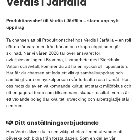
Verdis i Järfälla
Produktionschef till Verdis i Järfälla – starta upp nytt
uppdrag
Ta chansen att bli Produktionschef hos Verdis i Järfälla – en roll
där du får vara med från början och skapa något som gör
skillnad. När vi våren 2026 tar över ansvaret för
avfallsinsamlingen i Bromma, i samarbete med Stockholm
Vatten och Avfall, kommer du att ha en nyckelroll i uppstarten.
Här får du chansen att leda ett viktigt samhällsuppdrag och
samtidigt vara en nyckelperson i vår fortsatta resa framåt. Hos
oss möts du av en välkomnande kultur, ett starkt miljöfokus och
ett engagerat team som tillsammans skapar resultat. Verdis är
ett växande bolag där kvalitet, utveckling och arbetsglädje står i
centrum.
Ditt anställningserbjudande
Hos Verdis kliver du in i en viktig chefsroll med utrymme att
påverka och bidra från första dagen. Som en del av vår