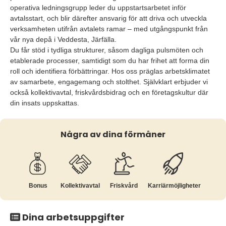
operativa ledningsgrupp leder du uppstartsarbetet inför
avtalsstart, och blir därefter ansvarig för att driva och utveckla
verksamheten utifrån avtalets ramar – med utgångspunkt från
vår nya depå i Veddesta, Järfälla.
Du får stöd i tydliga strukturer, såsom dagliga pulsmöten och
etablerade processer, samtidigt som du har frihet att forma din
roll och identifiera förbättringar. Hos oss präglas arbetsklimatet
av samarbete, engagemang och stolthet. Självklart erbjuder vi
också kollektivavtal, friskvårdsbidrag och en företagskultur där
din insats uppskattas.
Några av dina förmåner
Bonus
Kollektiv­avtal
Friskvård
Karriär­möjligheter
Dina arbetsuppgifter