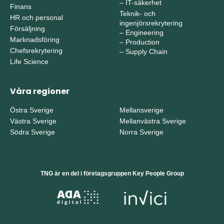
–
IT-säkerhet
Finans
Teknik- och
HR och personal
ingenjörsrekrytering
Försäljning
–
Engineering
Marknadsföring
–
Production
Chefsrekrytering
–
Supply Chain
Life Science
Våra regioner
Östra Sverige
Mellansverige
Västra Sverige
Mellanvästra Sverige
Södra Sverige
Norra Sverige
TNG är en del i företagsgruppen Key People Group