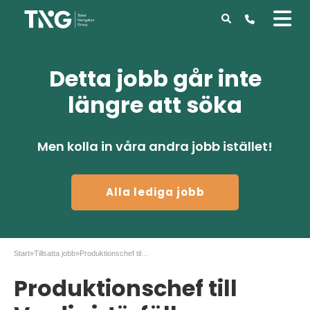
Detta jobb går inte
längre att söka
Men kolla in våra andra jobb istället!
Alla lediga jobb
Start
»
Tillsatta jobb
»
Produktionschef till Verdis i Järfälla
Produktionschef till