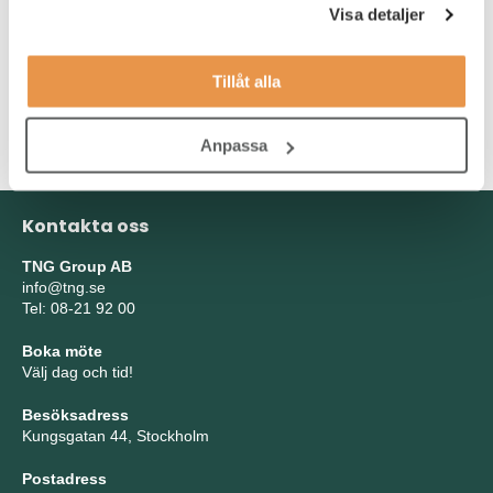
Visa detaljer
den skull tappa helhetsperspektivet. Du ska ha erfarenhet av
controller rollen sedan några år tillbaka och ha en bra förmåga
att snabbt kunna sätta dig in i företagets produktionsverksamhet
Tillåt alla
och dess olika utgifter. Du är en fena på att analysera och
strukturera din vardag och har en bra kunskap inom redovisning
samt månadsbokslut.
Anpassa
Kontakta oss
TNG Group AB
info@tng.se
Tel: 08-21 92 00
Boka möte
Välj dag och tid!
Besöksadress
Kungsgatan 44, Stockholm
Postadress