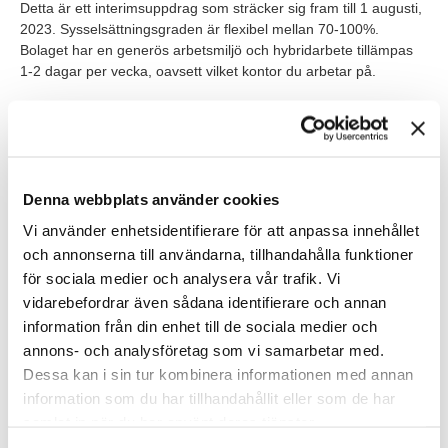
Detta är ett interimsuppdrag som sträcker sig fram till 1 augusti,
2023. Sysselsättningsgraden är flexibel mellan 70-100%.
Bolaget har en generös arbetsmiljö och hybridarbete tillämpas
1-2 dagar per vecka, oavsett vilket kontor du arbetar på.
Rollen innebär att du i första hand kommer stöttaska stötta ett
av Constructors dotterbolag vars produktionsanläggningar ligger
i Fellingsbro och Karlskoga. Du väljer dock själv arbetsplats -
Fellingsbro, Karlskoga eller från HK i Göteborg.
Denna webbplats använder cookies
Vi använder enhetsidentifierare för att anpassa innehållet
och annonserna till användarna, tillhandahålla funktioner
för sociala medier och analysera vår trafik. Vi
vidarebefordrar även sådana identifierare och annan
information från din enhet till de sociala medier och
annons- och analysföretag som vi samarbetar med.
Dessa kan i sin tur kombinera informationen med annan
Våra förväntningar
information som du har tillhandahållit eller som de har
samlat in när du har använt deras tjänster.
För att trivas i rollen bör du ha en god ekonomisk och bokförings
förståelse och ha förmågan att dyka ned i detaljer utan att för